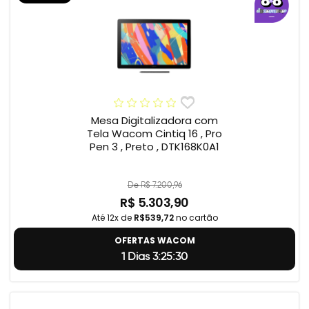
Mesa Digitalizadora com
Tela Wacom Cintiq 16 , Pro
Pen 3 , Preto , DTK168K0A1
De R$ 7.200,96
R$ 5.303,90
Até 12x de
R$539,72
no cartão
OFERTAS WACOM
1 Dias 3:25:29