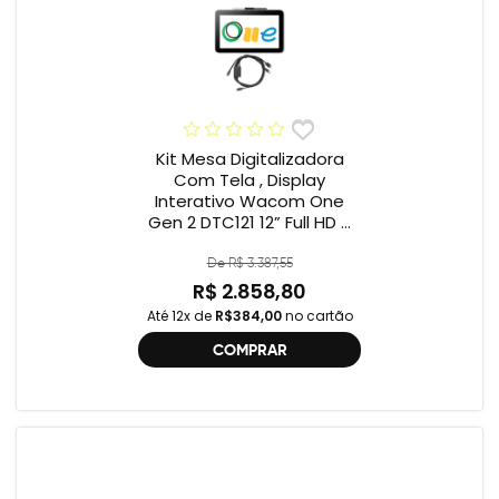
Kit Mesa Digitalizadora
Com Tela , Display
Interativo Wacom One
Gen 2 DTC121 12” Full HD +
Cabo Wacom One , 2ª
geração , DTC121 ,
De R$ 3.387,55
DTH134W,
R$ 2.858,80
Até 12x de
R$384,00
no cartão
COMPRAR