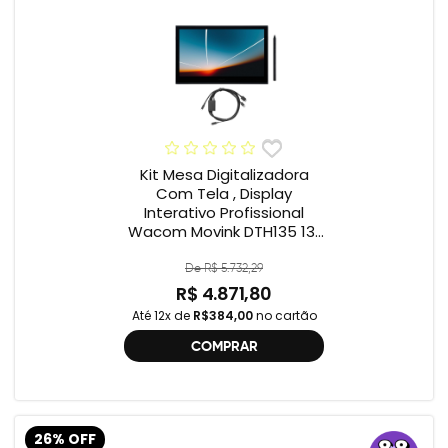
Kit Mesa Digitalizadora
Com Tela , Display
Interativo Profissional
Wacom Movink DTH135 13”
Full HD + Cabo Wacom
One , 2ª geração
De R$ 5.732,29
R$ 4.871,80
Até 12x de
R$384,00
no cartão
COMPRAR
26% OFF