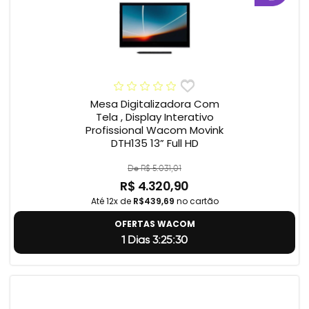
Mesa Digitalizadora Com
Tela , Display Interativo
Profissional Wacom Movink
DTH135 13” Full HD
De R$ 5.031,01
R$ 4.320,90
Até 12x de
R$439,69
no cartão
OFERTAS WACOM
1 Dias 3:25:29