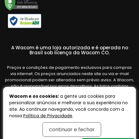
A Wacom é uma loja autorizada e é operada no
Brasil sob licença da Wacom CO.
Preços e condições de pagamento exclusivos para compras
via internet. Os preços anunciados neste site ou via e-mail
promocional podem ser alterados sem prévio aviso. A Wacom,
não é responsável por erros descritivos. As fotos contidas
nesta página são meramente ilustrativas do produto e podem
Wacom e os cookies:
a gente usa cookies para
variar de acordo com o fornecedor/lote do fabricante. Ofertas
personalizar anúncios e melhorar a sua experiência no
válidas até o término de nossos estoques. Vendas sujeitas à
site. Ao continuar navegando, você concorda com a
análise e confirmação de dados.
nossa
Política de Privacidade
.
continuar e fechar