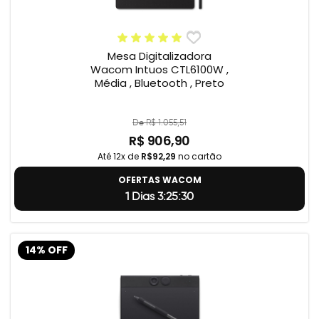
Mesa Digitalizadora
Wacom Intuos CTL6100W ,
Média , Bluetooth , Preto
De R$ 1.055,51
R$ 906,90
Até 12x de
R$92,29
no cartão
OFERTAS WACOM
1 Dias 3:25:29
14% OFF