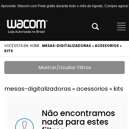
Aproveite: Wacom com Frete grátis durante todo o mês de Agosto. Compre agora!
VOCÊ ESTÁ EM:
HOME
.
MESAS-DIGITALIZADORAS » ACESSORIOS »
KITS
Mostrar/Ocultar Filtros
mesas-digitalizadoras » acessorios » kits
Não encontramos
nada para estes