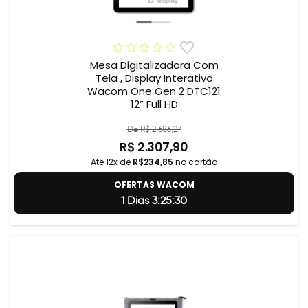
Mesa Digitalizadora Com
Tela , Display Interativo
Wacom One Gen 2 DTC121
12” Full HD
De R$ 2.686,27
R$ 2.307,90
Até 12x de
R$234,85
no cartão
OFERTAS WACOM
1 Dias 3:25:29