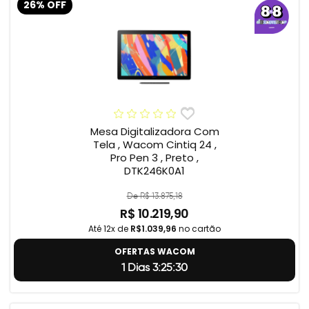
26% OFF
Mesa Digitalizadora Com
Tela , Wacom Cintiq 24 ,
Pro Pen 3 , Preto ,
DTK246K0A1
De R$ 13.875,18
R$ 10.219,90
Até 12x de
R$1.039,96
no cartão
OFERTAS WACOM
1 Dias 3:25:29