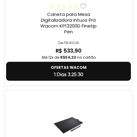
Caneta para Mesa
Digitalizadora Intuos Pró
Wacom KP13200D Finetip
Pen
De R$ 813,36
R$ 533,90
Até 12x de
R$54,33
no cartão
OFERTAS WACOM
1 Dias 3:25:29