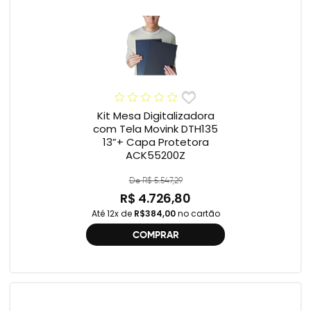
Kit Mesa Digitalizadora
com Tela Movink DTH135
13”+ Capa Protetora
ACK55200Z
De R$ 5.547,29
R$ 4.726,80
Até 12x de
R$384,00
no cartão
COMPRAR