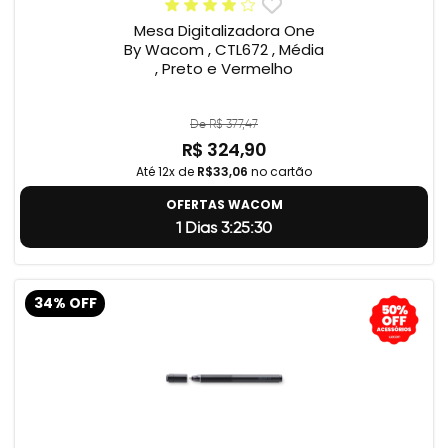
Mesa Digitalizadora One
By Wacom , CTL672 , Média
, Preto e Vermelho
De R$ 377,47
R$ 324,90
Até 12x de
R$33,06
no cartão
OFERTAS WACOM
1 Dias 3:25:29
34% OFF