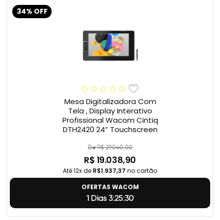
34% OFF
Mesa Digitalizadora Com
Tela , Display Interativo
Profissional Wacom Cintiq
DTH2420 24” Touchscreen
De R$ 29.040,00
R$ 19.038,90
Até 12x de
R$1.937,37
no cartão
OFERTAS WACOM
1 Dias 3:25:29