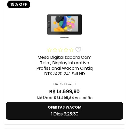
19% OFF
Mesa Digitalizadora Com
Tela , Display Interativo
Profissional Wacom Cintiq
DTK2420 24” Full HD
De R$ 18.241,11
R$ 14.699,90
Até 12x de
R$1.495,84
no cartão
OFERTAS WACOM
1 Dias 3:25:29