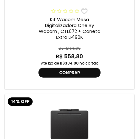
Kit Wacom Mesa
Digitalizadora One By
Wacom , CTL672 + Caneta
Extra LP190K
De R$ 675,00
R$ 558,80
Até 12x de
R$384,00
no cartão
COMPRAR
14% OFF