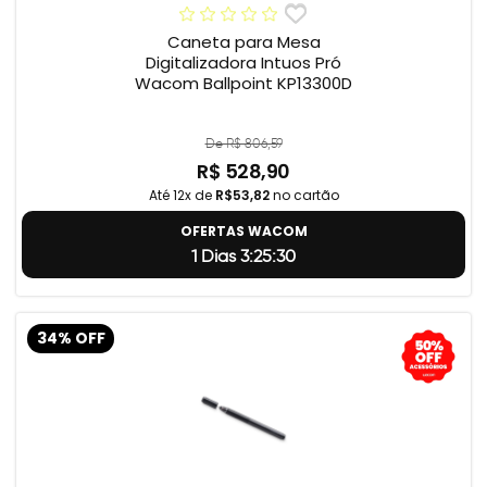
Caneta para Mesa
Digitalizadora Intuos Pró
Wacom Ballpoint KP13300D
De R$ 806,59
R$ 528,90
Até 12x de
R$53,82
no cartão
OFERTAS WACOM
1 Dias 3:25:29
34% OFF