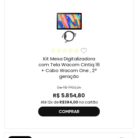
Kit Mesa Digitalizadora
com Tela Wacom Cintiq 16
+ Cabo Wacom One , 2ª
geração
De R$ 7.902,24
R$ 5.854,80
Até 12x de
R$384,00
no cartão
COMPRAR