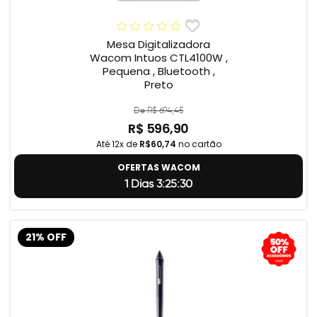
Mesa Digitalizadora
Wacom Intuos CTL4100W ,
Pequena , Bluetooth ,
Preto
De R$ 694,45
R$ 596,90
Até 12x de
R$60,74
no cartão
OFERTAS WACOM
1 Dias 3:25:29
21% OFF