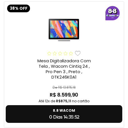
38% OFF
Mesa Digitalizadora Com
Tela , Wacom Cintiq 24 ,
Pro Pen 3 , Preto ,
DTK246K0A1
De R$ 13.875,18
R$ 8.599,90
Até 12x de
R$875,11
no cartão
8.8 WACOM
0 Dias 14:35:51