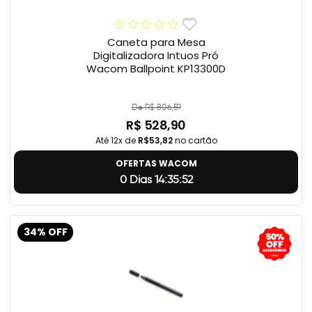
Caneta para Mesa
Digitalizadora Intuos Pró
Wacom Ballpoint KP13300D
De R$ 806,59
R$ 528,90
Até 12x de
R$53,82
no cartão
OFERTAS WACOM
0 Dias 14:35:51
34% OFF