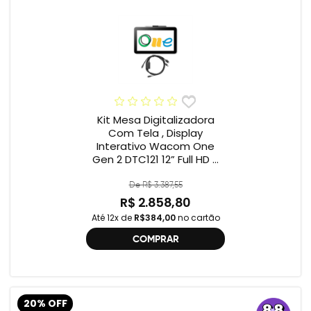
Kit Mesa Digitalizadora
Com Tela , Display
Interativo Wacom One
Gen 2 DTC121 12” Full HD +
Cabo Wacom One , 2ª
geração , DTC121 ,
De R$ 3.387,55
DTH134W,
R$ 2.858,80
Até 12x de
R$384,00
no cartão
COMPRAR
20% OFF