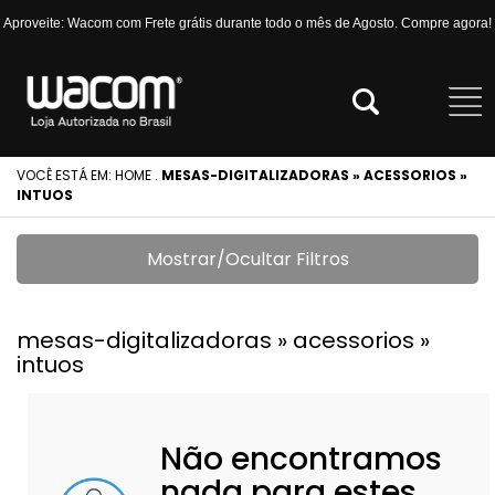
Aproveite: Wacom com Frete grátis durante todo o mês de Agosto. Compre agora!
VOCÊ ESTÁ EM:
HOME
.
MESAS-DIGITALIZADORAS » ACESSORIOS »
INTUOS
Mostrar/Ocultar Filtros
mesas-digitalizadoras » acessorios »
intuos
Não encontramos
nada para estes