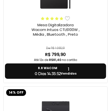
Mesa Digitalizadora
Wacom Intuos CTL6100W ,
Média , Bluetooth , Preto
De R$ 1.055,51
R$ 799,90
Até 12x de
R$81,40
no cartão
1
8.8 WACOM
Vendidos
0 Dias 14:35:51
14% OFF