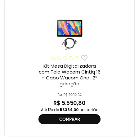
Kit Mesa Digitalizadora
com Tela Wacom Cintiq 16
+ Cabo Wacom One , 2ª
geração
De R$ 7.902,24
R$ 5.550,80
Até 12x de
R$384,00
no cartão
COMPRAR