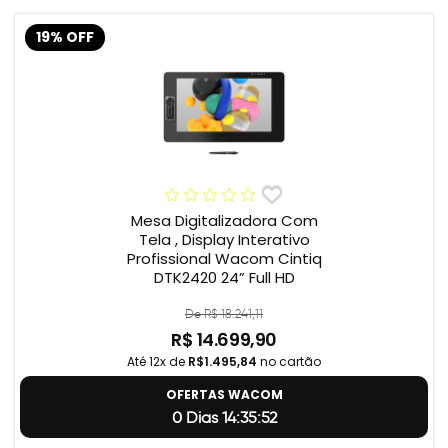
19% OFF
Mesa Digitalizadora Com
Tela , Display Interativo
Profissional Wacom Cintiq
DTK2420 24” Full HD
De R$ 18.241,11
R$ 14.699,90
Até 12x de
R$1.495,84
no cartão
OFERTAS WACOM
0 Dias 14:35:51