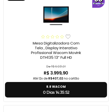
Mesa Digitalizadora Com
Tela , Display Interativo
Profissional Wacom Movink
DTH135 13” Full HD
De R$ 5.031,01
R$ 3.999,90
Até 12x de
R$407,02
no cartão
8.8 WACOM
0 Dias 14:35:51