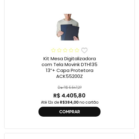
Kit Mesa Digitalizadora
com Tela Movink DTH135
13”+ Capa Protetora
ACK55200Z
De R$ 5.547,29
R$ 4.405,80
Até 12x de
R$384,00
no cartão
COMPRAR