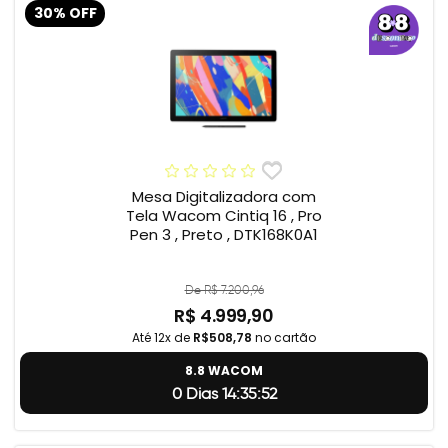
30% OFF
Mesa Digitalizadora com
Tela Wacom Cintiq 16 , Pro
Pen 3 , Preto , DTK168K0A1
De R$ 7.200,96
R$ 4.999,90
Até 12x de
R$508,78
no cartão
8.8 WACOM
0 Dias 14:35:51