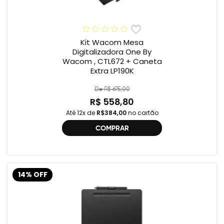
Kit Wacom Mesa
Digitalizadora One By
Wacom , CTL672 + Caneta
Extra LP190K
De R$ 675,00
R$ 558,80
Até 12x de
R$384,00
no cartão
COMPRAR
14% OFF