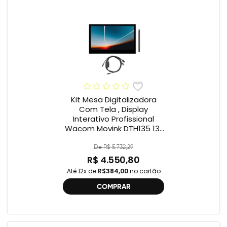
Kit Mesa Digitalizadora
Com Tela , Display
Interativo Profissional
Wacom Movink DTH135 13”
Full HD + Cabo Wacom
One , 2ª geração
De R$ 5.732,29
R$ 4.550,80
Até 12x de
R$384,00
no cartão
COMPRAR