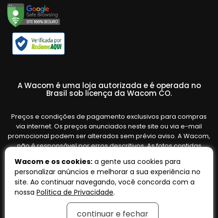
A Wacom é uma loja autorizada e é operada no
Brasil sob licença da Wacom CO.
Preços e condições de pagamento exclusivos para compras
via internet. Os preços anunciados neste site ou via e-mail
promocional podem ser alterados sem prévio aviso. A Wacom,
não é responsável por erros descritivos. As fotos contidas
nesta página são meramente ilustrativas do produto e podem
Wacom e os cookies:
a gente usa cookies para
variar de acordo com o fornecedor/lote do fabricante. Ofertas
personalizar anúncios e melhorar a sua experiência no
válidas até o término de nossos estoques. Vendas sujeitas à
site. Ao continuar navegando, você concorda com a
análise e confirmação de dados.
nossa
Política de Privacidade
.
continuar e fechar