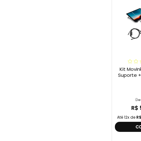
Kit Movin
Suporte 
De 
R$ 
Até 12x de
R$
C