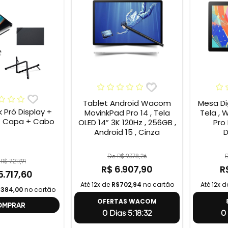
Tablet Android Wacom
Mesa Di
k Pró Display +
MovinkPad Pro 14 , Tela
Tela , 
+ Capa + Cabo
OLED 14” 3K 120Hz , 256GB ,
Pro 
Android 15 , Cinza
D
De R$ 9.378,26
D
R$ 7.217,91
R$ 6.907,90
R
5.717,60
Até 12x de
R$702,94
no cartão
Até 12x 
384,00
no cartão
OFERTAS WACOM
OMPRAR
0 Dias 5:18:31
0