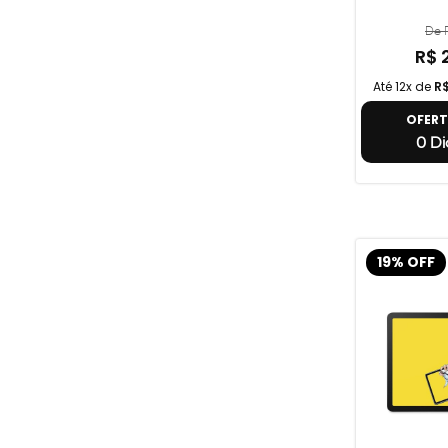
De R
R$ 
Até 12x de
R
OFER
0 Di
19% OFF