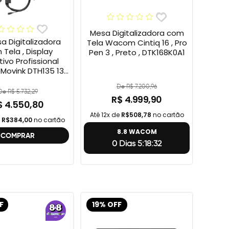
Mesa Digitalizadora com
sa Digitalizadora
Tela Wacom Cintiq 16 , Pro
Tela , Display
Pen 3 , Preto , DTK168K0A1
tivo Profissional
ovink DTH135 13”
HD + Cabo Wacom
De R$ 7.200,96
 , 2ª geração
De R$ 5.732,29
R$ 4.999,90
$ 4.550,80
Até 12x de
R$508,78
no cartão
e
R$384,00
no cartão
8.8 WACOM
COMPRAR
0 Dias 5:18:31
F
19% OFF