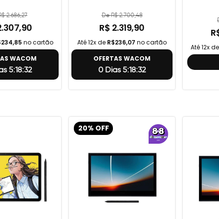
$ 2.686,27
De R$ 2.700,48
2.307,90
R$ 2.319,90
R
$234,85
no cartão
Até 12x de
R$236,07
no cartão
Até 12x d
TAS WACOM
OFERTAS WACOM
as 5:18:31
0 Dias 5:18:31
20% OFF