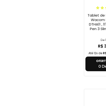
Tablet de
Wacom M
DTHA11 , 11
Pen 3 Sli
De R
R$ 
Até 12x de
R
OFER
0 Di