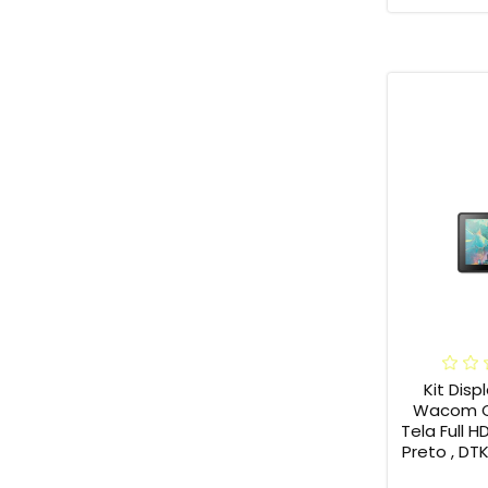
Kit Disp
Wacom Ci
Tela Full HD
Preto , DT
Wacom 