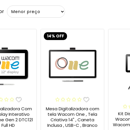
or
14% OFF
talizadora Com
Mesa Digitalizadora com
Kit D
play Interativo
tela Wacom One , Tela
Wacom
 Gen 2 DTC121
Criativa 14" , Caneta
Wacom 
” Full HD
Inclusa , USB-C , Branco