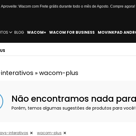
Aproveite: Wacom com Frete grátis durante todo o mês de Agosto. Compre agora!
UTOS
BLOG
WACOM+
WACOM FOR BUSINESS
MOVINKPAD ANDR
LUS
-interativos » wacom-plus
Não encontramos nada para e
Porém, temos algumas sugestões de produtos para você!
ays-interativos
wacom-plus