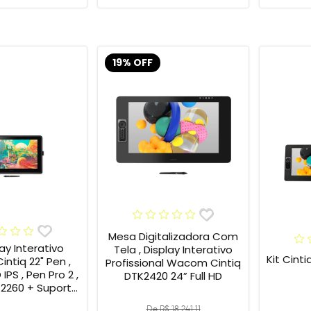
19% OFF
Mesa Digitalizadora Com
lay Interativo
Tela , Display Interativo
Kit Cintiq Pr
ntiq 22" Pen ,
Profissional Wacom Cintiq
 IPS , Pen Pro 2 ,
DTK2420 24” Full HD
K2260 + Suporte
ACK639KZ ,
De R$ 18.241,11