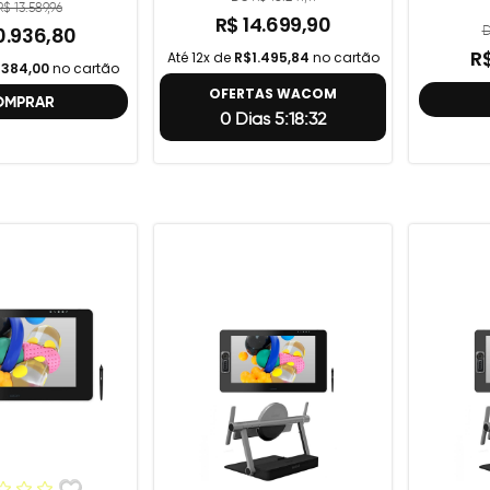
el Cintiq 22"
$ 13.589,96
R$ 14.699,90
D
0.936,80
R$
Até 12x de
R$1.495,84
no cartão
384,00
no cartão
OFERTAS WACOM
OMPRAR
0 Dias 5:18:31