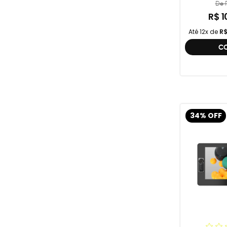
Compatív
De R
R$ 1
Até 12x de
R$
C
34% OFF