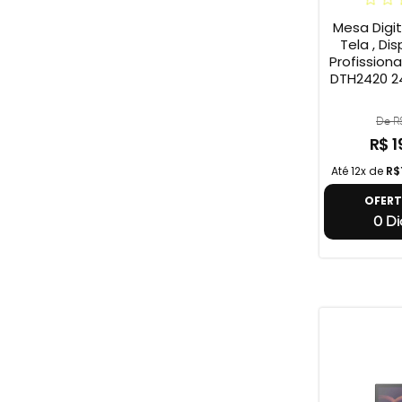
Mesa Digi
Tela , Dis
Profission
DTH2420 2
De R
R$ 1
Até 12x de
R$
OFER
0 Di