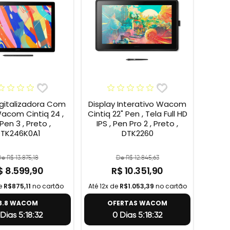
gitalizadora Com
Display Interativo Wacom
Wacom Cintiq 24 ,
Cintiq 22" Pen , Tela Full HD
Pen 3 , Preto ,
IPS , Pen Pro 2 , Preto ,
TK246K0A1
DTK2260
e R$ 13.875,18
De R$ 12.845,63
$ 8.599,90
R$ 10.351,90
de
R$875,11
no cartão
Até 12x de
R$1.053,39
no cartão
8.8 WACOM
OFERTAS WACOM
 Dias 5:18:31
0 Dias 5:18:31