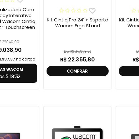
talizadora Com
play Interativo
Kit Cintiq Pro 24' + Suporte
Kit Cinti
al Wacom Cintiq
Wacom Ergo Stand
Waco
4” Touchscreen
$ 29.040,00
9.038,90
De R$ 34.098,36
D
R$ 22.355,80
R$
1.937,37
no cartão
TAS WACOM
COMPRAR
as 5:18:31