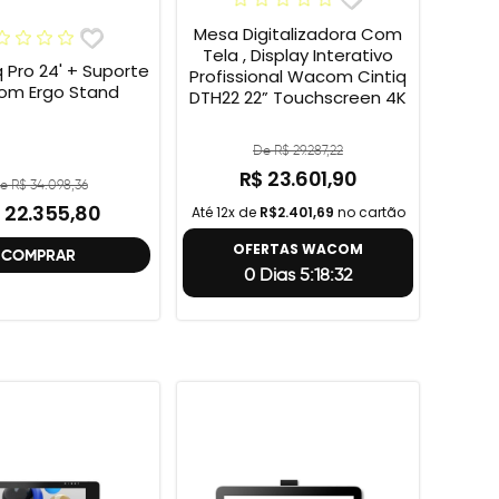
Mesa Digitalizadora Com
Tela , Display Interativo
q Pro 24' + Suporte
Profissional Wacom Cintiq
m Ergo Stand
DTH22 22” Touchscreen 4K
De R$ 29.287,22
R$ 23.601,90
e R$ 34.098,36
 22.355,80
Até 12x de
R$2.401,69
no cartão
OFERTAS WACOM
COMPRAR
0 Dias 5:18:31