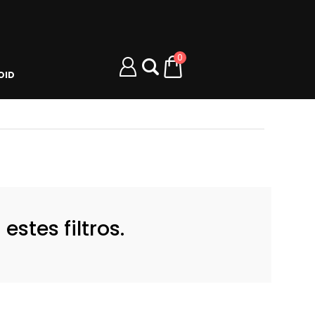
0
OID
stes filtros.