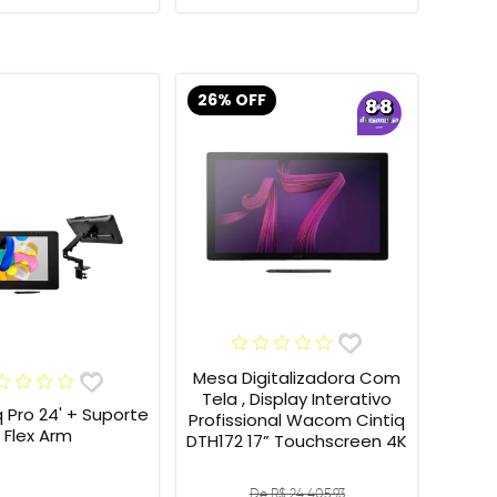
26% OFF
Mesa Digitalizadora Com
Tela , Display Interativo
o 24' + Suporte
Profissional Wacom Cintiq
Flex Arm
DTH172 17” Touchscreen 4K
De R$ 24.405,93