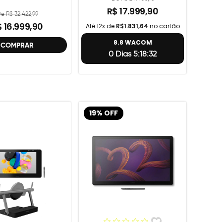
R$ 17.999,90
e R$ 32.422,99
 16.999,90
Até 12x de
R$1.831,64
no cartão
8.8 WACOM
COMPRAR
0 Dias 5:18:31
19% OFF