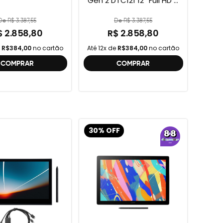
Gen 2 DTC121 12” Full HD +
Cabo Wacom One , 2ª
geração , DTC121 ,
De R$ 3.387,55
De R$ 3.387,55
DTH134W,
$ 2.858,80
R$ 2.858,80
e
R$384,00
no cartão
Até 12x de
R$384,00
no cartão
COMPRAR
COMPRAR
30% OFF