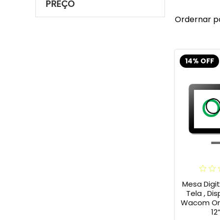
PREÇO
Ordernar p
14% OFF
Mesa Digi
Tela , Dis
Wacom One
12