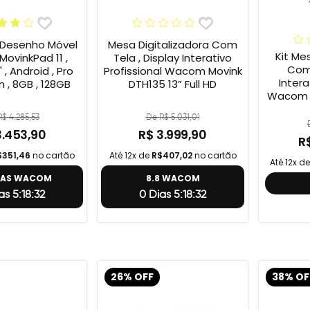
 Desenho Móvel
Mesa Digitalizadora Com
Kit Me
ovinkPad 11 ,
Tela , Display Interativo
Com 
" , Android , Pro
Profissional Wacom Movink
Intera
m , 8GB , 128GB
DTH135 13” Full HD
Wacom M
Full 
$ 4.285,53
De R$ 5.031,01
One
3.453,90
R$ 3.999,90
R
$351,46
no cartão
Até 12x de
R$407,02
no cartão
Até 12x d
TAS WACOM
8.8 WACOM
as 5:18:31
0 Dias 5:18:31
26% OFF
38% OF