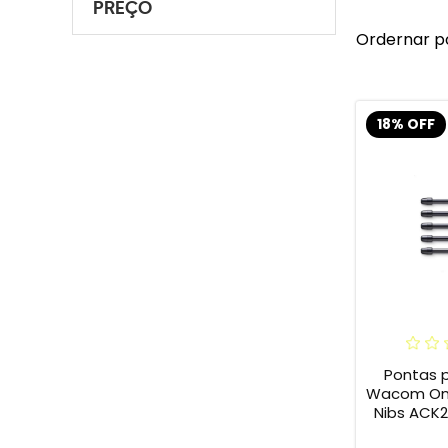
PREÇO
Ordernar p
18% OFF
Pontas 
Wacom One 
Nibs ACK2