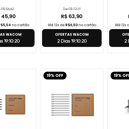
 R$ 56,62
De R$ 72,19
 45,90
R$ 63,90
R$5,54
no cartão
Até 12x de
R$6,50
no cartão
Até 12x 
TAS WACOM
OFERTAS WACOM
OF
as 19:10:19
2 Dias 19:10:19
2 
19% OFF
19% OF