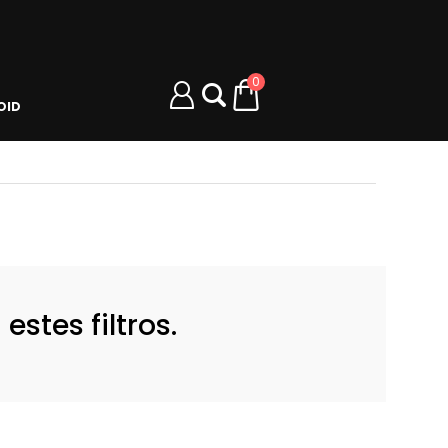
0
OID
stes filtros.