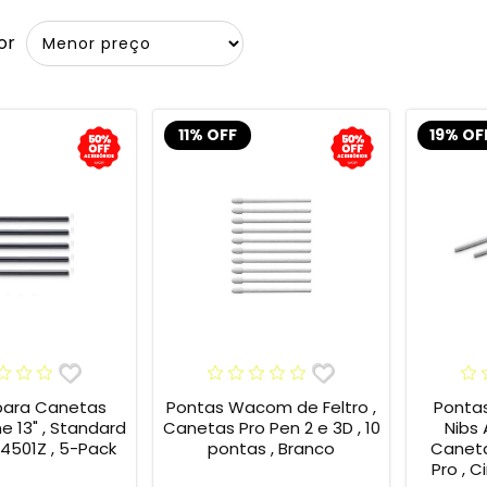
or
11% OFF
19% OF
para Canetas
Pontas Wacom de Feltro ,
Ponta
13" , Standard
Canetas Pro Pen 2 e 3D , 10
Nibs
4501Z , 5-Pack
pontas , Branco
Caneta
Pro , C