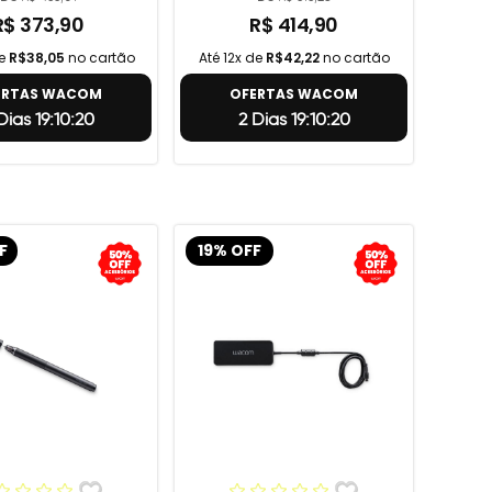
R$ 373,90
R$ 414,90
de
R$38,05
no cartão
Até 12x de
R$42,22
no cartão
ERTAS WACOM
OFERTAS WACOM
Dias 19:10:19
2 Dias 19:10:19
F
19% OFF