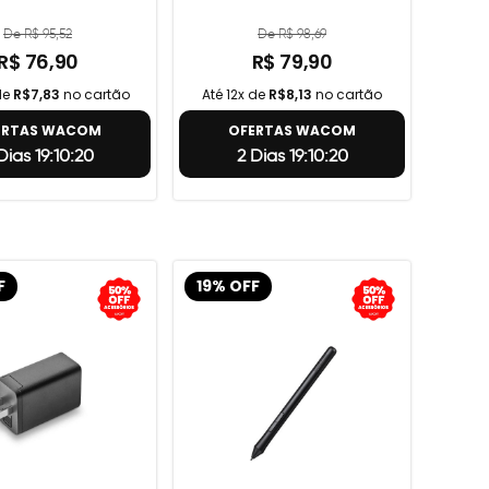
De R$ 95,52
De R$ 98,69
R$ 76,90
R$ 79,90
de
R$7,83
no cartão
Até 12x de
R$8,13
no cartão
ERTAS WACOM
OFERTAS WACOM
Dias 19:10:19
2 Dias 19:10:19
F
19% OFF