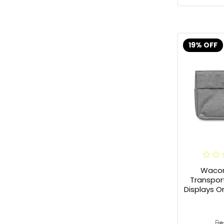
19% OFF
Waco
Transpor
Displays 
De 