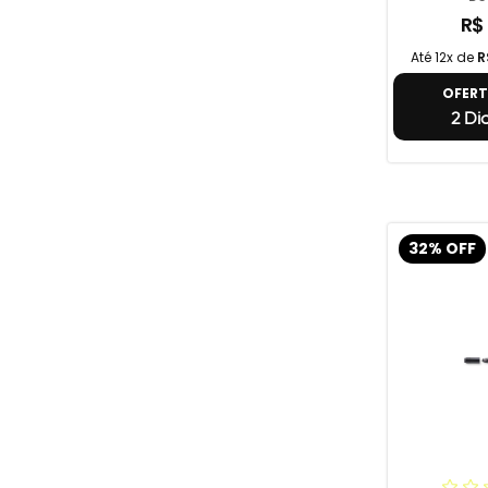
R$
Até 12x de
R
OFER
2 Di
32% OFF