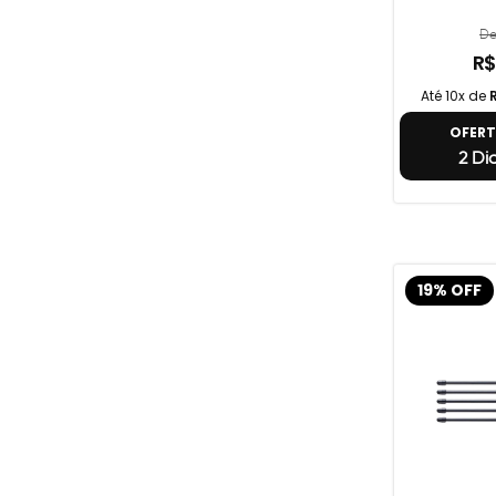
De
R$
Até 10x de
OFER
2 Di
19% OFF