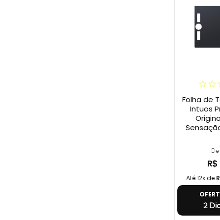
Folha de 
Intuos P
Origina
Sensação
De 
R$
Até 12x de
R
OFER
2 Di