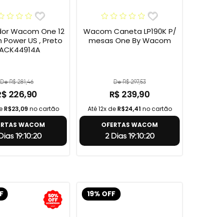
or Wacom One 12
Wacom Caneta LP190K P/
h Power US , Preto
mesas One By Wacom
 ACK44914A
De R$ 281,46
De R$ 297,53
R$ 226,90
R$ 239,90
de
R$23,09
no cartão
Até 12x de
R$24,41
no cartão
ERTAS WACOM
OFERTAS WACOM
Dias 19:10:19
2 Dias 19:10:19
F
19% OFF