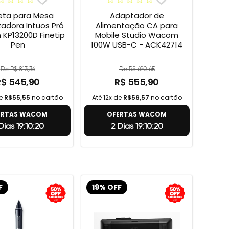
ta para Mesa
Adaptador de
izadora Intuos Pró
Alimentação CA para
KP13200D Finetip
Mobile Studio Wacom
Pen
100W USB-C - ACK42714
De R$ 813,36
De R$ 690,65
R$ 545,90
R$ 555,90
de
R$55,55
no cartão
Até 12x de
R$56,57
no cartão
ERTAS WACOM
OFERTAS WACOM
Dias 19:10:19
2 Dias 19:10:19
F
19% OFF