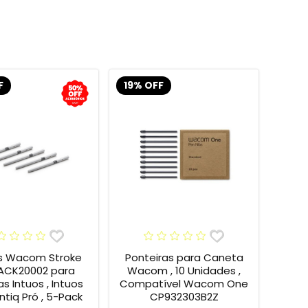
F
19% OFF
s Wacom Stroke
Ponteiras para Caneta
 ACK20002 para
Wacom , 10 Unidades ,
s Intuos , Intuos
Compatível Wacom One
intiq Pró , 5-Pack
CP932303B2Z