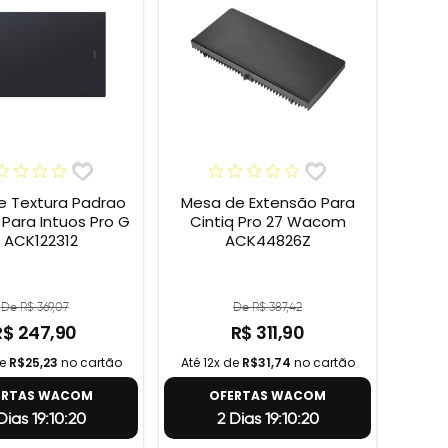
e Textura Padrao
Mesa de Extensão Para
ara Intuos Pro G
Cintiq Pro 27 Wacom
 ACK122312
ACK44826Z
De R$ 369,07
De R$ 387,42
R$ 247,90
R$ 311,90
de
R$25,23
no cartão
Até 12x de
R$31,74
no cartão
ERTAS WACOM
OFERTAS WACOM
Dias 19:10:19
2 Dias 19:10:19