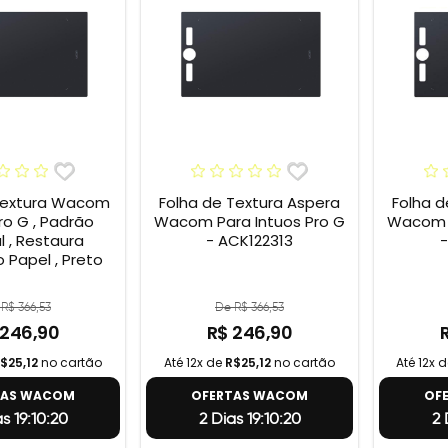
Textura Wacom
Folha de Textura Aspera
Folha d
ro G , Padrão
Wacom Para Intuos Pro G
Wacom P
l , Restaura
- ACK122313
-
 Papel , Preto
R$ 366,53
De R$ 366,53
 246,90
R$ 246,90
$25,12
no cartão
Até 12x de
R$25,12
no cartão
Até 12x 
TAS WACOM
OFERTAS WACOM
OF
as 19:10:19
2 Dias 19:10:19
2 