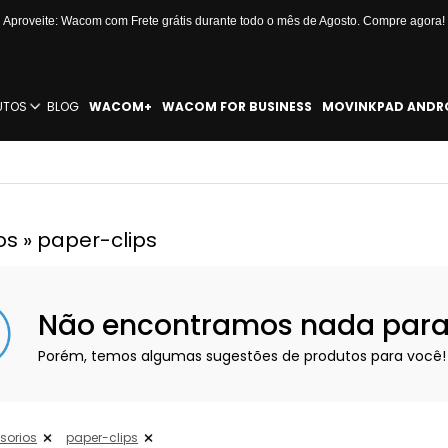
Aproveite: Wacom com Frete grátis durante todo o mês de Agosto. Compre agora!
UTOS
BLOG
WACOM+
WACOM FOR BUSINESS
MOVINKPAD ANDR
os » paper-clips
Não encontramos nada para e
Porém, temos algumas sugestões de produtos para você!
sorios
paper-clips