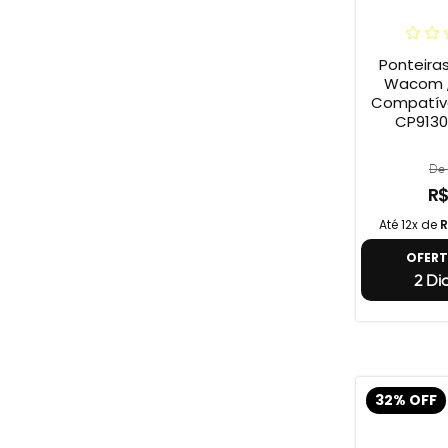
Ponteira
Wacom ,
Compatív
CP9130
De 
R$
Até 12x de
R
OFER
2 Di
32% OFF