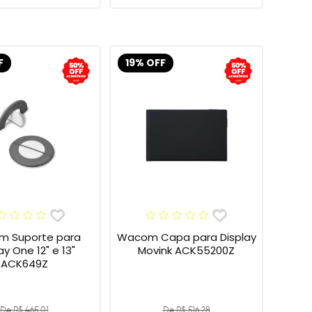
F
19% OFF
 Suporte para
Wacom Capa para Display
 One 12" e 13"
Movink ACK55200Z
ACK649Z
De R$ 465,01
De R$ 516,28