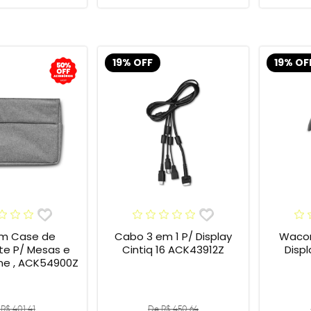
19% OFF
19% OF
m Case de
Cabo 3 em 1 P/ Display
Wacom
te P/ Mesas e
Cintiq 16 ACK43912Z
Display
One , ACK54900Z
R$ 401,41
De R$ 450,64