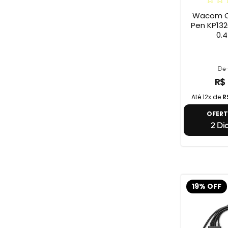
Wacom Ca
Pen KP1320
0.4
De 
R$
Até 12x de
R
OFER
2 Di
19% OFF