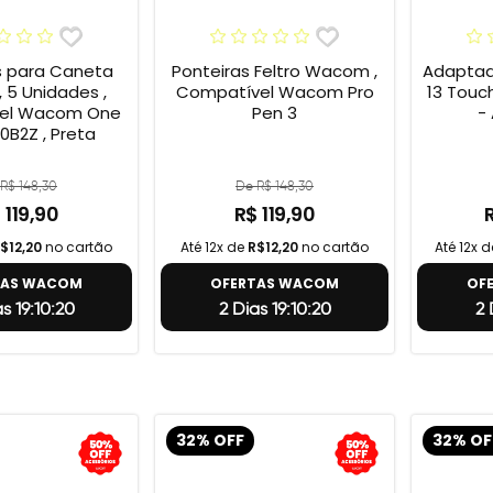
s para Caneta
Ponteiras Feltro Wacom ,
Adaptad
 5 Unidades ,
Compatível Wacom Pro
13 Touc
el Wacom One
Pen 3
-
0B2Z , Preta
R$ 148,30
De R$ 148,30
 119,90
R$ 119,90
$12,20
no cartão
Até 12x de
R$12,20
no cartão
Até 12x 
TAS WACOM
OFERTAS WACOM
OF
as 19:10:19
2 Dias 19:10:19
2 
32% OFF
32% OF