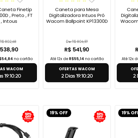
neta Finetip
Caneta para Mesa
Cane
0D , Preto , FT
Digitalizadora Intuos Pró
Digital
 , Intous
Wacom Ballpoint KP13300D
Wacom 
R$ 802,68
De R$ 806,59
 538,90
R$ 541,90
$54,84
no cartão
Até 12x de
R$55,14
no cartão
Até 12x 
TAS WACOM
OFERTAS WACOM
OF
as 19:10:19
2 Dias 19:10:19
2 
19% OFF
19% OF