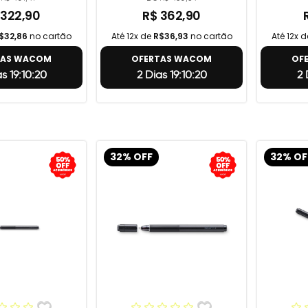
 322,90
R$ 362,90
$32,86
no cartão
Até 12x de
R$36,93
no cartão
Até 12x 
TAS WACOM
OFERTAS WACOM
OF
as 19:10:19
2 Dias 19:10:19
2 
32% OFF
32% OF