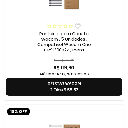
Ponteiras para Caneta
Wacom , 5 Unidades ,
Compatível Wacom One
CP91300B2Z , Preta
De R$ 148,30
R$ 119,90
Até 12x de
R$12,20
no cartão
OFERTAS WACOM
2 Dias 9:55:51
19% OFF