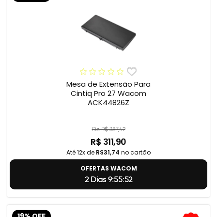
Mesa de Extensão Para
Cintiq Pro 27 Wacom
ACK44826Z
De R$ 387,42
R$ 311,90
Até 12x de
R$31,74
no cartão
OFERTAS WACOM
2 Dias 9:55:51
19% OFF