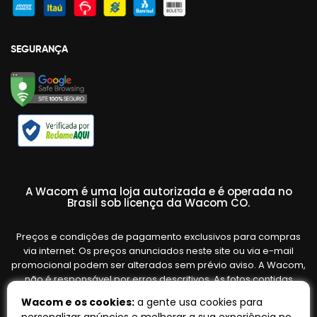
SEGURANÇA
A Wacom é uma loja autorizada e é operada no
Brasil sob licença da Wacom CO.
Preços e condições de pagamento exclusivos para compras
via internet. Os preços anunciados neste site ou via e-mail
promocional podem ser alterados sem prévio aviso. A Wacom,
não é responsável por erros descritivos. As fotos contidas
nesta página são meramente ilustrativas do produto e podem
Wacom e os cookies:
a gente usa cookies para
variar de acordo com o fornecedor/lote do fabricante. Ofertas