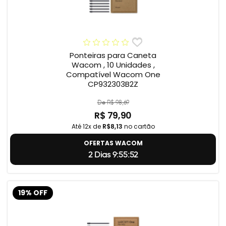
Ponteiras para Caneta
Wacom , 10 Unidades ,
Compatível Wacom One
CP932303B2Z
De R$ 98,69
R$ 79,90
Até 12x de
R$8,13
no cartão
OFERTAS WACOM
2 Dias 9:55:51
19% OFF