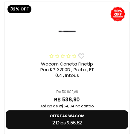
32% OFF
Wacom Caneta Finetip
Pen KP13200D , Preto , FT
0.4 , Intous
De R$ 802,68
R$ 538,90
Até 12x de
R$54,84
no cartão
OFERTAS WACOM
2 Dias 9:55:51