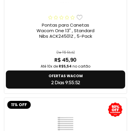
Pontas para Canetas
Wacom One 13" , Standard
Nibs ACK24501Z , 5-Pack
De R$ 56,62
R$ 45,90
Até 10x de
R$5,54
no cartão
OFERTAS WACOM
2 Dias 9:55:51
11% OFF