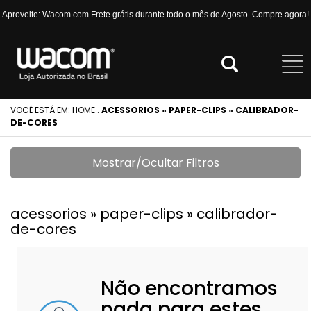
Aproveite: Wacom com Frete grátis durante todo o mês de Agosto. Compre agora!
VOCÊ ESTÁ EM:
HOME
.
ACESSORIOS » PAPER-CLIPS » CALIBRADOR-
DE-CORES
Mostrar/Ocultar Filtros
acessorios » paper-clips » calibrador-
de-cores
Não encontramos
nada para estes