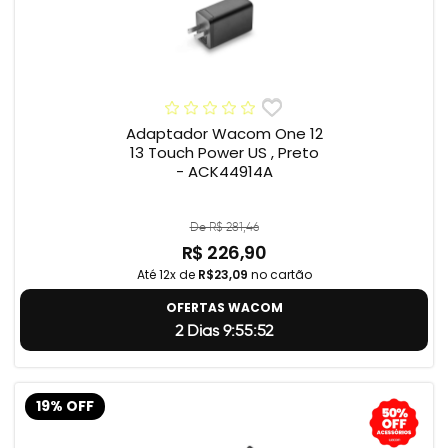
Adaptador Wacom One 12
13 Touch Power US , Preto
- ACK44914A
De R$ 281,46
R$ 226,90
Até 12x de
R$23,09
no cartão
OFERTAS WACOM
2 Dias 9:55:51
19% OFF