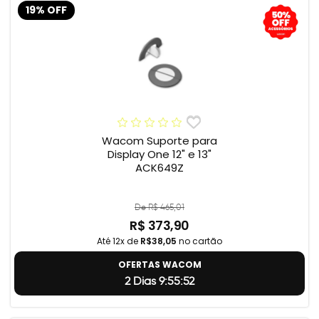
19% OFF
Wacom Suporte para
Display One 12" e 13"
ACK649Z
De R$ 465,01
R$ 373,90
Até 12x de
R$38,05
no cartão
OFERTAS WACOM
2 Dias 9:55:51