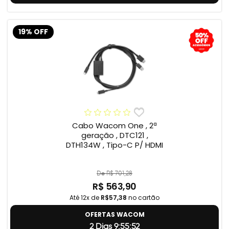
19% OFF
Cabo Wacom One , 2ª
geração , DTC121 ,
DTH134W , Tipo-C P/ HDMI
De R$ 701,28
R$ 563,90
Até 12x de
R$57,38
no cartão
OFERTAS WACOM
2 Dias 9:55:51