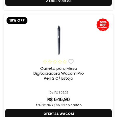
2 Dias 9:55:51
19% OFF
Caneta para Mesa
Digitalizadora Wacom Pro
Pen 2 C/ Estojo
De R$ 803,95
R$ 646,90
Até 12x de
R$65,83
no cartão
OFERTAS WACOM