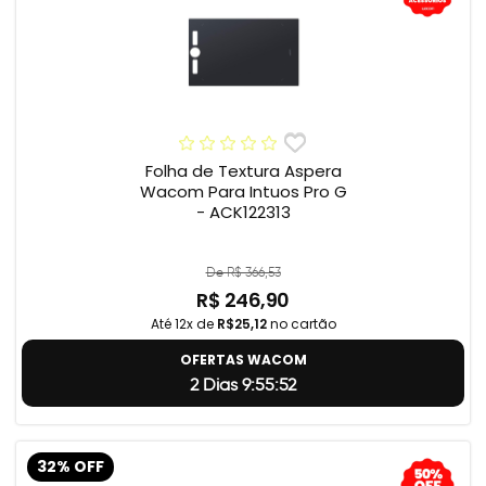
Folha de Textura Aspera
Wacom Para Intuos Pro G
- ACK122313
De R$ 366,53
R$ 246,90
Até 12x de
R$25,12
no cartão
OFERTAS WACOM
2 Dias 9:55:51
32% OFF