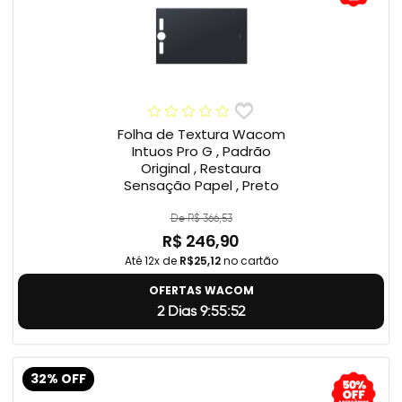
Folha de Textura Wacom
Intuos Pro G , Padrão
Original , Restaura
Sensação Papel , Preto
De R$ 366,53
R$ 246,90
Até 12x de
R$25,12
no cartão
OFERTAS WACOM
2 Dias 9:55:51
32% OFF