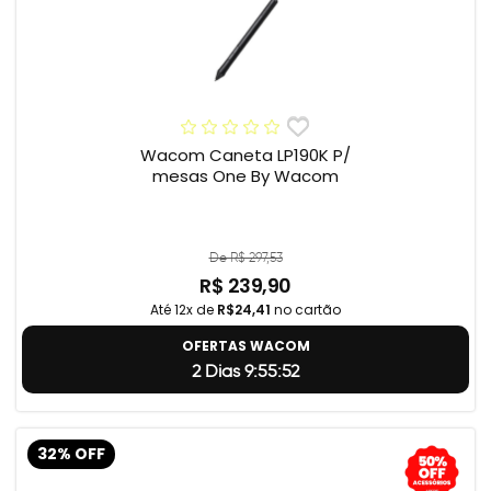
Wacom Caneta LP190K P/
mesas One By Wacom
De R$ 297,53
R$ 239,90
Até 12x de
R$24,41
no cartão
OFERTAS WACOM
2 Dias 9:55:51
32% OFF