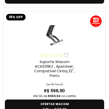
19% OFF
Suporte Wacom
ACK639KZ , Ajustável ,
Compatível Cintiq 22" ,
Preto
De R$ 744,33
R$ 598,90
Até 12x de
R$60,94
no cartão
OFERTAS WACOM