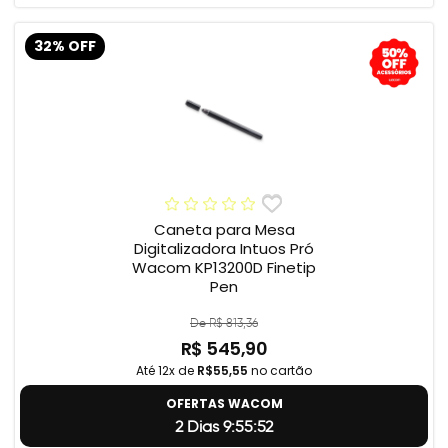
32% OFF
Caneta para Mesa
Digitalizadora Intuos Pró
Wacom KP13200D Finetip
Pen
De R$ 813,36
R$ 545,90
Até 12x de
R$55,55
no cartão
OFERTAS WACOM
2 Dias 9:55:51