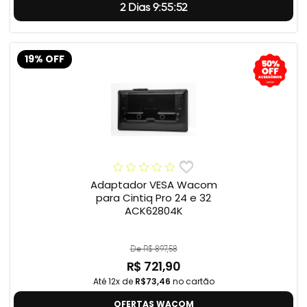
2 Dias 9:55:51
19% OFF
Adaptador VESA Wacom
para Cintiq Pro 24 e 32
ACK62804K
De R$ 897,58
R$ 721,90
Até 12x de
R$73,46
no cartão
OFERTAS WACOM