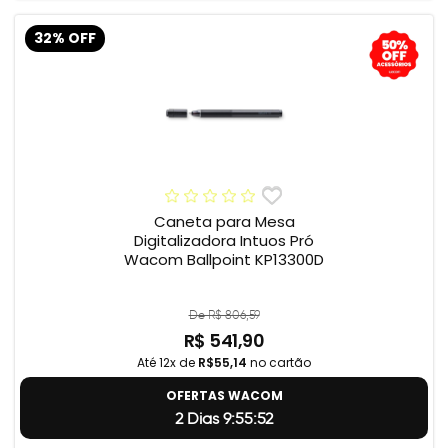
32% OFF
Caneta para Mesa
Digitalizadora Intuos Pró
Wacom Ballpoint KP13300D
De R$ 806,59
R$ 541,90
Até 12x de
R$55,14
no cartão
OFERTAS WACOM
2 Dias 9:55:51