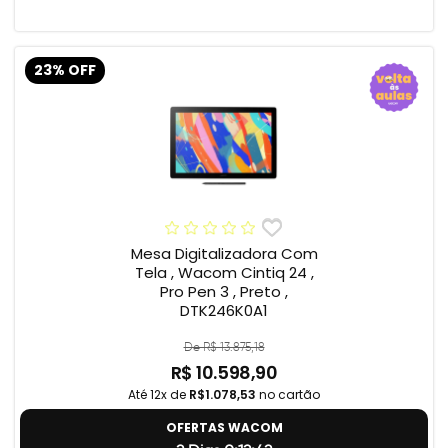
23% OFF
Mesa Digitalizadora Com
Tela , Wacom Cintiq 24 ,
Pro Pen 3 , Preto ,
DTK246K0A1
De R$ 13.875,18
R$ 10.598,90
Até 12x de
R$1.078,53
no cartão
OFERTAS WACOM