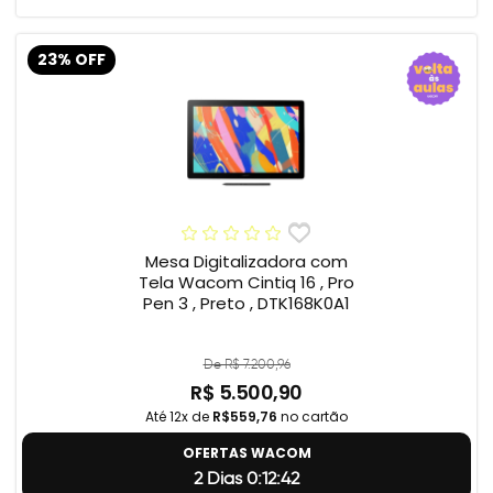
23% OFF
Mesa Digitalizadora com
Tela Wacom Cintiq 16 , Pro
Pen 3 , Preto , DTK168K0A1
De R$ 7.200,96
R$ 5.500,90
Até 12x de
R$559,76
no cartão
OFERTAS WACOM
2 Dias 0:12:41