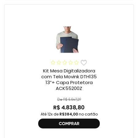
Kit Mesa Digitalizadora
com Tela Movink DTH135
13”+ Capa Protetora
ACK55200Z
De R$ 5.547,29
R$ 4.838,80
Até 12x de
R$384,00
no cartão
COMPRAR