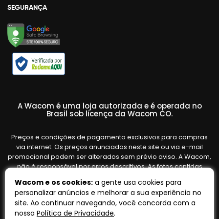
SEGURANÇA
A Wacom é uma loja autorizada e é operada no
Brasil sob licença da Wacom CO.
Preços e condições de pagamento exclusivos para compras
via internet. Os preços anunciados neste site ou via e-mail
promocional podem ser alterados sem prévio aviso. A Wacom,
não é responsável por erros descritivos. As fotos contidas
nesta página são meramente ilustrativas do produto e podem
Wacom e os cookies:
a gente usa cookies para
variar de acordo com o fornecedor/lote do fabricante. Ofertas
personalizar anúncios e melhorar a sua experiência no
válidas até o término de nossos estoques. Vendas sujeitas à
site. Ao continuar navegando, você concorda com a
análise e confirmação de dados.
nossa
Política de Privacidade
.