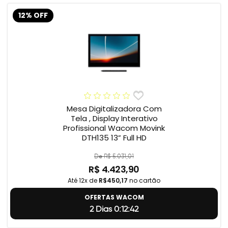
12% OFF
Mesa Digitalizadora Com
Tela , Display Interativo
Profissional Wacom Movink
DTH135 13” Full HD
De R$ 5.031,01
R$ 4.423,90
Até 12x de
R$450,17
no cartão
OFERTAS WACOM
2 Dias 0:12:41