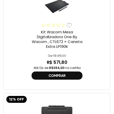
Kit Wacom Mesa
Digitalizadora One By
Wacom , CTL672 + Caneta
Extra LP190K
De R$ 675,00
R$ 571,80
Até 12x de
R$384,00
no cartão
COMPRAR
12% OFF