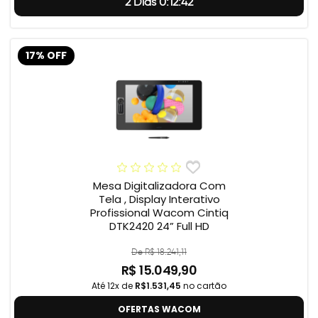
2 Dias 0:12:41
17% OFF
Mesa Digitalizadora Com
Tela , Display Interativo
Profissional Wacom Cintiq
DTK2420 24” Full HD
De R$ 18.241,11
R$ 15.049,90
Até 12x de
R$1.531,45
no cartão
OFERTAS WACOM