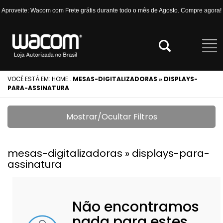
Aproveite: Wacom com Frete grátis durante todo o mês de Agosto. Compre agora!
VOCÊ ESTÁ EM:
HOME
.
MESAS-DIGITALIZADORAS » DISPLAYS-
PARA-ASSINATURA
Mostrar/Ocultar Filtros
mesas-digitalizadoras » displays-para-
assinatura
Não encontramos
nada para estes