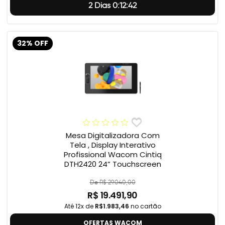
2 Dias 0:12:41
32% OFF
Mesa Digitalizadora Com
Tela , Display Interativo
Profissional Wacom Cintiq
DTH2420 24” Touchscreen
De R$ 29.040,00
R$ 19.491,90
Até 12x de
R$1.983,46
no cartão
OFERTAS WACOM