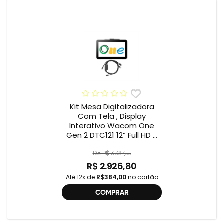
Kit Mesa Digitalizadora
Com Tela , Display
Interativo Wacom One
Gen 2 DTC121 12” Full HD +
Cabo Wacom One , 2ª
geração , DTC121 ,
De R$ 3.387,55
DTH134W,
R$ 2.926,80
Até 12x de
R$384,00
no cartão
COMPRAR