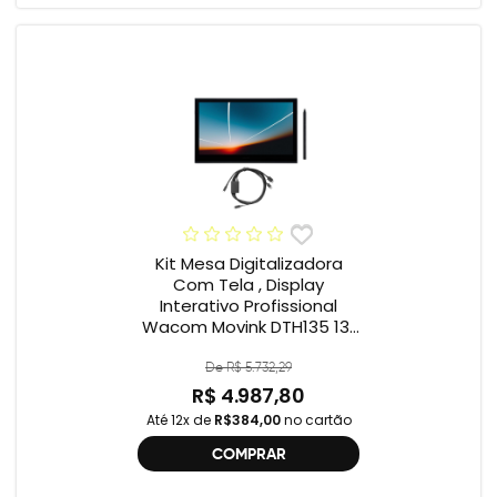
Kit Mesa Digitalizadora
Com Tela , Display
Interativo Profissional
Wacom Movink DTH135 13”
Full HD + Cabo Wacom
One , 2ª geração
De R$ 5.732,29
R$ 4.987,80
Até 12x de
R$384,00
no cartão
COMPRAR