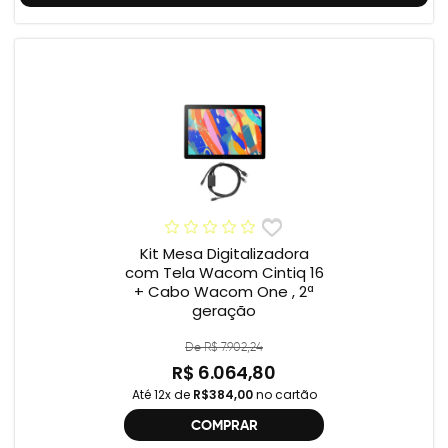
Kit Mesa Digitalizadora
com Tela Wacom Cintiq 16
+ Cabo Wacom One , 2ª
geração
De R$ 7.902,24
R$ 6.064,80
Até 12x de
R$384,00
no cartão
COMPRAR