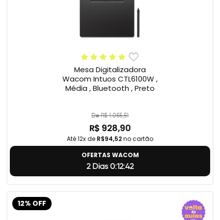
Mesa Digitalizadora
Wacom Intuos CTL6100W ,
Média , Bluetooth , Preto
De R$ 1.055,51
R$ 928,90
Até 12x de
R$94,52
no cartão
OFERTAS WACOM
2 Dias 0:12:41
12% OFF