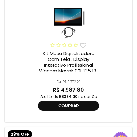
Kit Mesa Digitalizadora
Com Tela , Display
Interativo Profissional
Wacom Movink DTH135 13”
Full HD + Cabo Wacom
One , 2ª geração
De R$ 5.732,29
R$ 4.987,80
Até 12x de
R$384,00
no cartão
COMPRAR
23% OFF