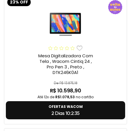
23% OFF
Mesa Digitalizadora Com
Tela , Wacom Cintiq 24 ,
Pro Pen 3 , Preto ,
DTK246K0A1
De R$ 13.875,18
R$ 10.598,90
Até 12x de
R$1.078,53
no cartão
OFERTAS WACOM
2 Dias 10:2:34