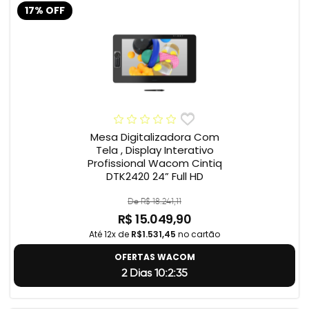
17% OFF
Mesa Digitalizadora Com
Tela , Display Interativo
Profissional Wacom Cintiq
DTK2420 24” Full HD
De R$ 18.241,11
R$ 15.049,90
Até 12x de
R$1.531,45
no cartão
OFERTAS WACOM
2 Dias 10:2:34