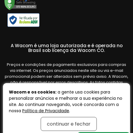
A Wacom é uma loja autorizada e é operada no
Brasil sob licença da Wacom CO.
Preços e condições de pagamento exclusivos para compras
via internet. Os preços anunciados neste site ou via e-mail
promocional podem ser alterados sem prévio aviso. A Wacom,
não é responsável por erros descritivos. As fotos contidas
nesta página são meramente ilustrativas do produto e podem
Wacom e os cookies:
a gente usa cookies para
variar de acordo com o fornecedor/lote do fabricante. Ofertas
personalizar anúncios e melhorar a sua experiência no
válidas até o término de nossos estoques. Vendas sujeitas à
site. Ao continuar navegando, você concorda com a
análise e confirmação de dados.
nossa
Política de Privacidade
.
continuar e fechar