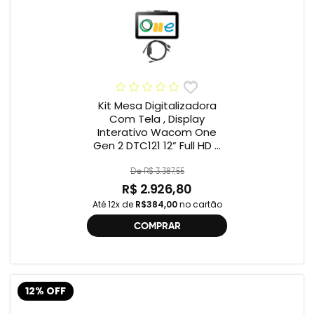
Kit Mesa Digitalizadora
Com Tela , Display
Interativo Wacom One
Gen 2 DTC121 12” Full HD +
Cabo Wacom One , 2ª
geração , DTC121 ,
De R$ 3.387,55
DTH134W,
R$ 2.926,80
Até 12x de
R$384,00
no cartão
COMPRAR
12% OFF