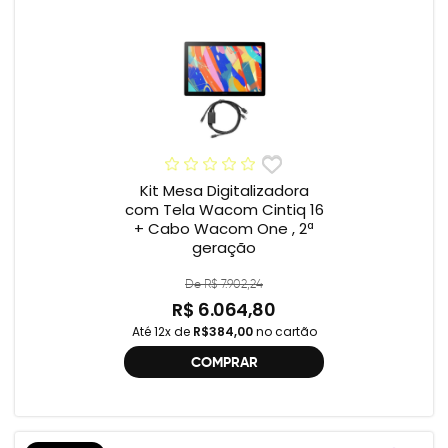
Kit Mesa Digitalizadora
com Tela Wacom Cintiq 16
+ Cabo Wacom One , 2ª
geração
De R$ 7.902,24
R$ 6.064,80
Até 12x de
R$384,00
no cartão
COMPRAR