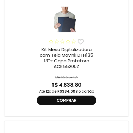
Kit Mesa Digitalizadora
com Tela Movink DTH135
13”+ Capa Protetora
ACK55200Z
De R$ 5.547,29
R$ 4.838,80
Até 12x de
R$384,00
no cartão
COMPRAR