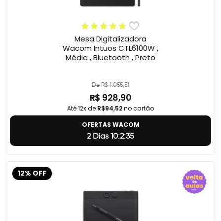
Mesa Digitalizadora
Wacom Intuos CTL6100W ,
Média , Bluetooth , Preto
De R$ 1.055,51
R$ 928,90
Até 12x de
R$94,52
no cartão
OFERTAS WACOM
2 Dias 10:2:34
12% OFF