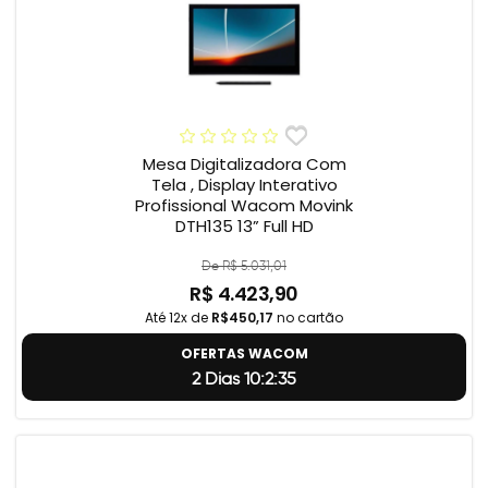
Mesa Digitalizadora Com
Tela , Display Interativo
Profissional Wacom Movink
DTH135 13” Full HD
De R$ 5.031,01
R$ 4.423,90
Até 12x de
R$450,17
no cartão
OFERTAS WACOM
2 Dias 10:2:34