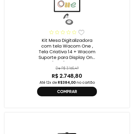
Kit Mesa Digitalizadora
com tela Wacom One ,
Tela Criativa 14 + Wacom
Suporte para Display One
12" e 13" ACK649Z
De R$ 3.165,49
R$ 2.748,80
Até 12x de
R$384,00
no cartão
COMPRAR