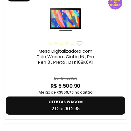
Mesa Digitalizadora com
Tela Wacom Cintiq 16 , Pro
Pen 3 , Preto , DTK168K0A1
De R$ 7.200,96
R$ 5.500,90
Até 12x de
R$559,76
no cartão
OFERTAS WACOM
2 Dias 10:2:34