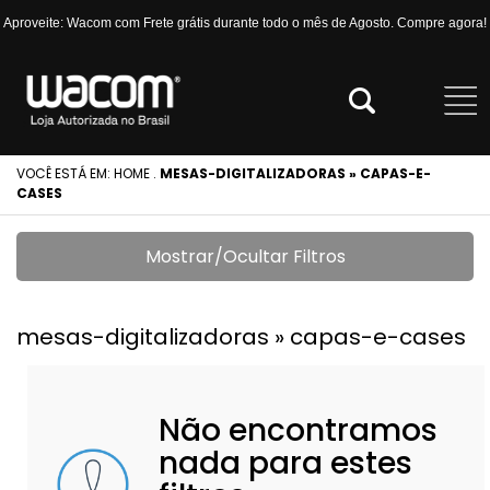
Aproveite: Wacom com Frete grátis durante todo o mês de Agosto. Compre agora!
VOCÊ ESTÁ EM:
HOME
.
MESAS-DIGITALIZADORAS » CAPAS-E-
CASES
Mostrar/Ocultar Filtros
mesas-digitalizadoras » capas-e-cases
Não encontramos
nada para estes