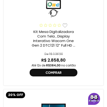
Kit Mesa Digitalizadora
Com Tela , Display
Interativo Wacom One
Gen 2 DTC121 12” Full HD +
Cabo Wacom One , 2ª
geração , DTC121 ,
De R$ 3.387,55
DTH134W,
R$ 2.858,80
Até 12x de
R$384,00
no cartão
COMPRAR
20% OFF