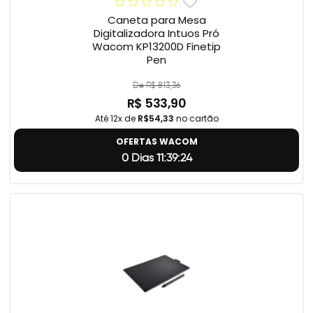
Caneta para Mesa
Digitalizadora Intuos Pró
Wacom KP13200D Finetip
Pen
De R$ 813,36
R$ 533,90
Até 12x de
R$54,33
no cartão
OFERTAS WACOM
0 Dias 11:39:23