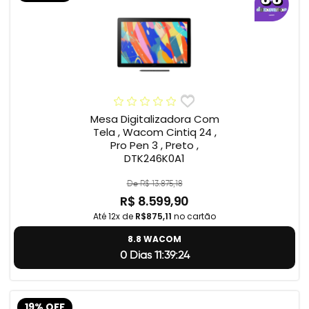
Mesa Digitalizadora Com
Tela , Wacom Cintiq 24 ,
Pro Pen 3 , Preto ,
DTK246K0A1
De R$ 13.875,18
R$ 8.599,90
Até 12x de
R$875,11
no cartão
8.8 WACOM
0 Dias 11:39:23
19% OFF