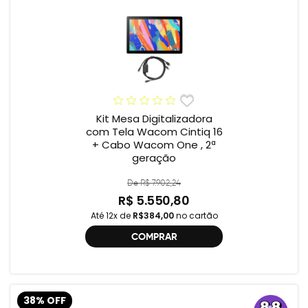
Kit Mesa Digitalizadora
com Tela Wacom Cintiq 16
+ Cabo Wacom One , 2ª
geração
De R$ 7.902,24
R$ 5.550,80
Até 12x de
R$384,00
no cartão
COMPRAR
38% OFF