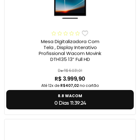
Mesa Digitalizadora Com
Tela , Display Interativo
Profissional Wacom Movink
DTH135 13” Full HD
De R$ 5.031,01
R$ 3.999,90
Até 12x de
R$407,02
no cartão
8.8 WACOM
0 Dias 11:39:23