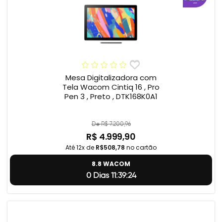
Mesa Digitalizadora com
Tela Wacom Cintiq 16 , Pro
Pen 3 , Preto , DTK168K0A1
De R$ 7.200,96
R$ 4.999,90
Até 12x de
R$508,78
no cartão
8.8 WACOM
0 Dias 11:39:23