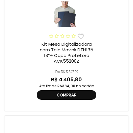
Kit Mesa Digitalizadora
com Tela Movink DTH135
13”+ Capa Protetora
ACK55200Z
De R$ 5.547,29
R$ 4.405,80
Até 12x de
R$384,00
no cartão
COMPRAR