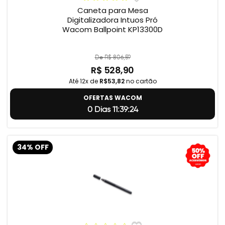
Caneta para Mesa
Digitalizadora Intuos Pró
Wacom Ballpoint KP13300D
De R$ 806,59
R$ 528,90
Até 12x de
R$53,82
no cartão
OFERTAS WACOM
0 Dias 11:39:23
34% OFF