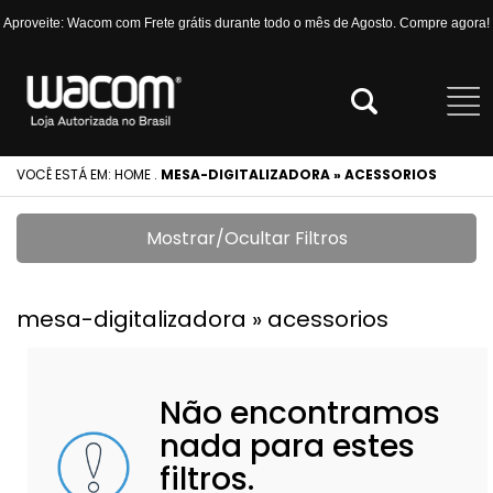
Aproveite: Wacom com Frete grátis durante todo o mês de Agosto. Compre agora!
VOCÊ ESTÁ EM:
HOME
.
MESA-DIGITALIZADORA » ACESSORIOS
Mostrar/Ocultar Filtros
mesa-digitalizadora » acessorios
Não encontramos
nada para estes
filtros.