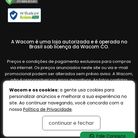
A Wacom é uma loja autorizada e é operada no
Brasil sob licença da Wacom CO.
Preços e condições de pagamento exclusivos para compras
via internet. Os preços anunciados neste site ou via e-mail
promocional podem ser alterados sem prévio aviso. A Wacom,
não é responsável por erros descritivos. As fotos contidas
nesta página são meramente ilustrativas do produto e podem
Wacom e os cookies:
a gente usa cookies para
variar de acordo com o fornecedor/lote do fabricante. Ofertas
personalizar anúncios e melhorar a sua experiência no
válidas até o término de nossos estoques. Vendas sujeitas à
site. Ao continuar navegando, você concorda com a
análise e confirmação de dados.
nossa
Política de Privacidade
.
continuar e fechar
Tecnologia:
OpenK
Fale Conosco