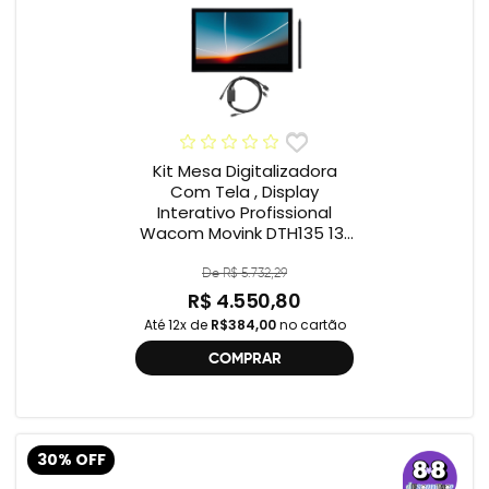
Kit Mesa Digitalizadora
Com Tela , Display
Interativo Profissional
Wacom Movink DTH135 13”
Full HD + Cabo Wacom
One , 2ª geração
De R$ 5.732,29
R$ 4.550,80
Até 12x de
R$384,00
no cartão
COMPRAR
30% OFF