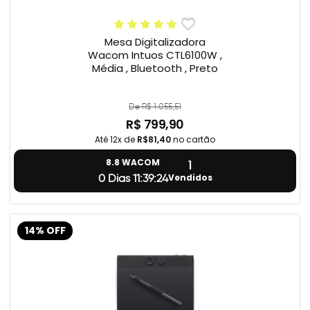
Mesa Digitalizadora
Wacom Intuos CTL6100W ,
Média , Bluetooth , Preto
De R$ 1.055,51
R$ 799,90
Até 12x de
R$81,40
no cartão
1
8.8 WACOM
Vendidos
0 Dias 11:39:23
14% OFF