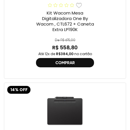
Kit Wacom Mesa
Digitalizadora One By
Wacom , CTL672 + Caneta
Extra LP190K
De R$ 675,00
R$ 558,80
Até 12x de
R$384,00
no cartão
COMPRAR
14% OFF