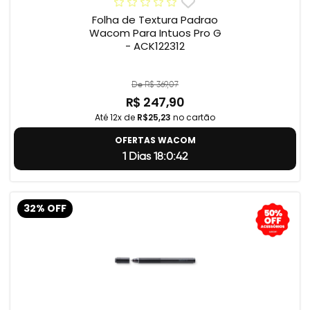
Folha de Textura Padrao
Wacom Para Intuos Pro G
- ACK122312
De R$ 369,07
R$ 247,90
Até 12x de
R$25,23
no cartão
OFERTAS WACOM
1 Dias 18:0:41
32% OFF