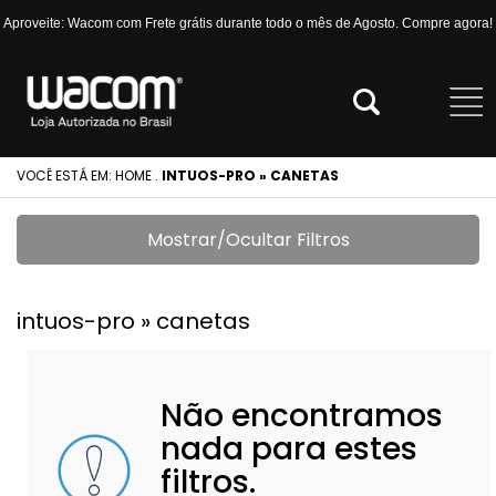
Aproveite: Wacom com Frete grátis durante todo o mês de Agosto. Compre agora!
VOCÊ ESTÁ EM:
HOME
.
INTUOS-PRO » CANETAS
Mostrar/Ocultar Filtros
intuos-pro » canetas
Não encontramos
nada para estes
filtros.