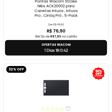
Pontas Wacom Stroke
Nibs ACK20002 para
Canetas Intuos , Intuos
Pro , Cintiq Pró , 5-Pack
De R$ 95,52
R$ 76,90
Até 12x de
R$7,83
no cartão
OFERTAS WACOM
1 Dias 18:0:41
32% OFF