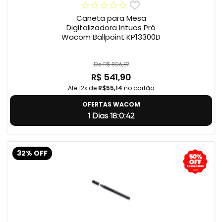
Caneta para Mesa
Digitalizadora Intuos Pró
Wacom Ballpoint KP13300D
De R$ 806,59
R$ 541,90
Até 12x de
R$55,14
no cartão
OFERTAS WACOM
1 Dias 18:0:41
32% OFF