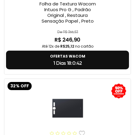
Folha de Textura Wacom
Intuos Pro G , Padrão
Original , Restaura
Sensação Papel , Preto
De R$ 366,53
R$ 246,90
Até 12x de
R$25,12
no cartão
OFERTAS WACOM
1 Dias 18:0:41
32% OFF