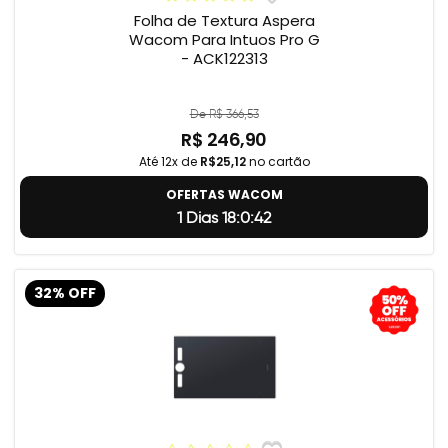
Folha de Textura Aspera
Wacom Para Intuos Pro G
- ACK122313
De R$ 366,53
R$ 246,90
Até 12x de
R$25,12
no cartão
OFERTAS WACOM
1 Dias 18:0:41
32% OFF