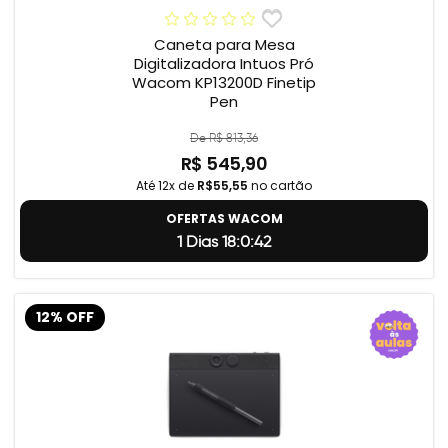
Caneta para Mesa
Digitalizadora Intuos Pró
Wacom KP13200D Finetip
Pen
De R$ 813,36
R$ 545,90
Até 12x de
R$55,55
no cartão
OFERTAS WACOM
1 Dias 18:0:41
12% OFF