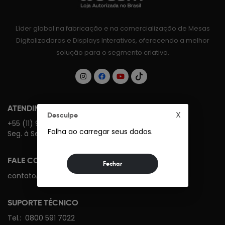
Líder global na fabricação e na comercialização de Mesas
Digitalizadoras e Displays Interativos, oferecendo a melhor
solução para o segmento criativo.
ATENDIMENTO WHATSAPP
X
Desculpe
+55 (11) 93074-8712
Falha ao carregar seus dados.
Seg. à Sexta das 9h às 17h
FALE CONOSCO
contato@wacom.com.br
SUPORTE TÉCNICO
Tel.:
0800 591 7022