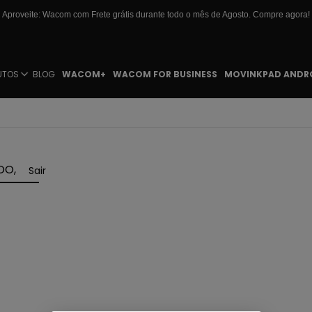
Aproveite: Wacom com Frete grátis durante todo o mês de Agosto. Compre agora!
UTOS
BLOG
WACOM+
WACOM FOR BUSINESS
MOVINKPAD ANDR
DO,
Sair