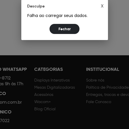
X
Desculpe
Falha ao carregar seus dados.
O WHATSAPP
CATEGORIAS
INSTITUCIONAL
4-8712
Displays Interativos
Sobre nós
as 9h às 17h
Mesas Digitalizadoras
Política de Privacidade
SCO
Acessórios
Entregas, trocas e dev
om.com.br
Wacom+
Fale Conosco
Blog Oficial
CNICO
 7022