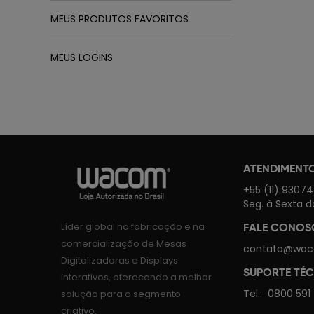
MEUS PRODUTOS FAVORITOS
MEUS LOGINS
ATENDIMENT
+55 (11) 9307
Seg. à Sexta d
Líder global na fabricação e na
FALE CONO
comercialização de Mesas
contato@wac
Digitalizadoras e Displays
SUPORTE TÉ
Interativos, oferecendo a melhor
Tel.:
0800 591
solução para o segmento
criativo.