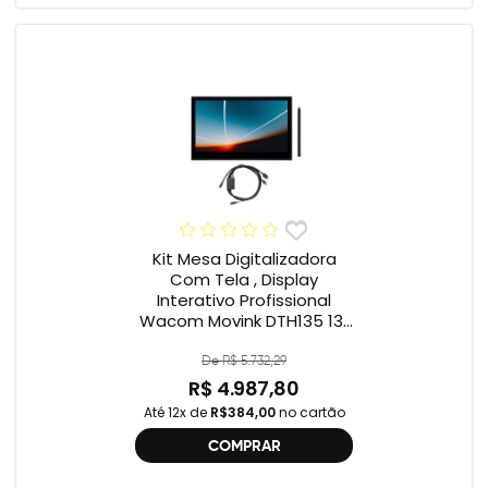
Kit Mesa Digitalizadora
Com Tela , Display
Interativo Profissional
Wacom Movink DTH135 13”
Full HD + Cabo Wacom
One , 2ª geração
De R$ 5.732,29
R$ 4.987,80
Até 12x de
R$384,00
no cartão
COMPRAR