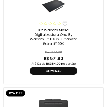
Kit Wacom Mesa
Digitalizadora One By
Wacom , CTL672 + Caneta
Extra LP190K
De R$ 675,00
R$ 571,80
Até 12x de
R$384,00
no cartão
COMPRAR
12% OFF