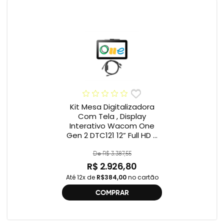
Kit Mesa Digitalizadora
Com Tela , Display
Interativo Wacom One
Gen 2 DTC121 12” Full HD +
Cabo Wacom One , 2ª
geração , DTC121 ,
De R$ 3.387,55
DTH134W,
R$ 2.926,80
Até 12x de
R$384,00
no cartão
COMPRAR