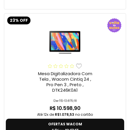
23% OFF
Mesa Digitalizadora Com
Tela , Wacom Cintiq 24 ,
Pro Pen 3 , Preto ,
DTK246K0A1
De R$ 13.875,18
R$ 10.598,90
Até 12x de
R$1.078,53
no cartão
OFERTAS WACOM