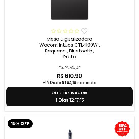
Mesa Digitalizadora
Wacom Intuos CTL4100W ,
Pequena , Bluetooth ,
Preto
De R$ 694,45
R$ 610,90
Até 12x de
R$62,16
no cartão
OFERTAS WACOM
1 Dias 12:17:12
19% OFF