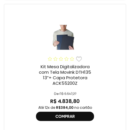
Kit Mesa Digitalizadora
com Tela Movink DTH135
13”+ Capa Protetora
ACK55200Z
De R$ 5.547,29
R$ 4.838,80
Até 12x de
R$384,00
no cartão
COMPRAR