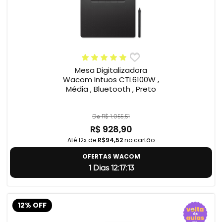
Mesa Digitalizadora
Wacom Intuos CTL6100W ,
Média , Bluetooth , Preto
De R$ 1.055,51
R$ 928,90
Até 12x de
R$94,52
no cartão
OFERTAS WACOM
1 Dias 12:17:12
12% OFF