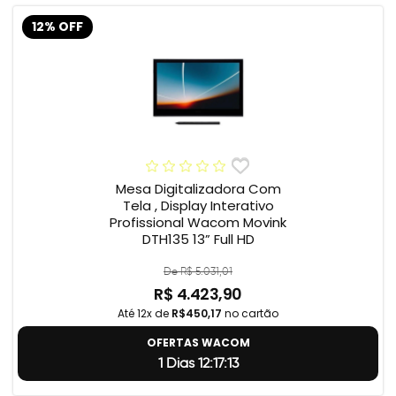
12% OFF
Mesa Digitalizadora Com
Tela , Display Interativo
Profissional Wacom Movink
DTH135 13” Full HD
De R$ 5.031,01
R$ 4.423,90
Até 12x de
R$450,17
no cartão
OFERTAS WACOM
1 Dias 12:17:12