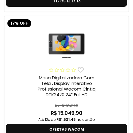
1 Dias 12:17:12
17% OFF
Mesa Digitalizadora Com
Tela , Display Interativo
Profissional Wacom Cintiq
DTK2420 24” Full HD
De R$ 18.241,11
R$ 15.049,90
Até 12x de
R$1.531,45
no cartão
OFERTAS WACOM