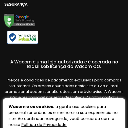
SEGURANÇA
A Wacom é uma loja autorizada e é operada no
Brasil sob licença da Wacom CO.
Preços e condições de pagamento exclusivos para compras
via internet. Os preços anunciados neste site ou via e-mail
promocional podem ser alterados sem prévio aviso. A Wacom,
não é responsável por erros descritivos. As fotos contidas
nesta página são meramente ilustrativas do produto e podem
Wacom e os cookies:
a gente usa cookies para
variar de acordo com o fornecedor/lote do fabricante. Ofertas
personalizar anúncios e melhorar a sua experiência no
válidas até o término de nossos estoques. Vendas sujeitas à
site. Ao continuar navegando, você concorda com a
análise e confirmação de dados.
nossa
Política de Privacidade
.