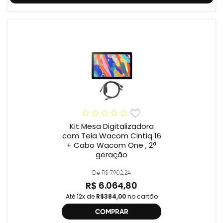
Kit Mesa Digitalizadora
com Tela Wacom Cintiq 16
+ Cabo Wacom One , 2ª
geração
De R$ 7.902,24
R$ 6.064,80
Até 12x de
R$384,00
no cartão
COMPRAR