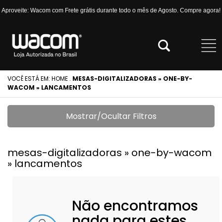
Aproveite: Wacom com Frete grátis durante todo o mês de Agosto. Compre agora!
VOCÊ ESTÁ EM:
HOME
.
MESAS-DIGITALIZADORAS » ONE-BY-
WACOM » LANCAMENTOS
Mostrar/Ocultar Filtros
mesas-digitalizadoras » one-by-wacom
» lancamentos
Não encontramos
nada para estes