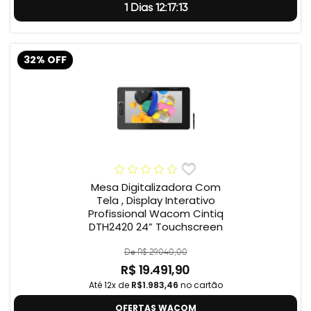
1 Dias 12:17:12
32% OFF
Mesa Digitalizadora Com
Tela , Display Interativo
Profissional Wacom Cintiq
DTH2420 24” Touchscreen
De R$ 29.040,00
R$ 19.491,90
Até 12x de
R$1.983,46
no cartão
OFERTAS WACOM