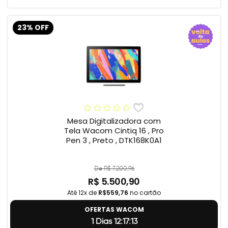
23% OFF
Mesa Digitalizadora com
Tela Wacom Cintiq 16 , Pro
Pen 3 , Preto , DTK168K0A1
De R$ 7.200,96
R$ 5.500,90
Até 12x de
R$559,76
no cartão
OFERTAS WACOM
1 Dias 12:17:12