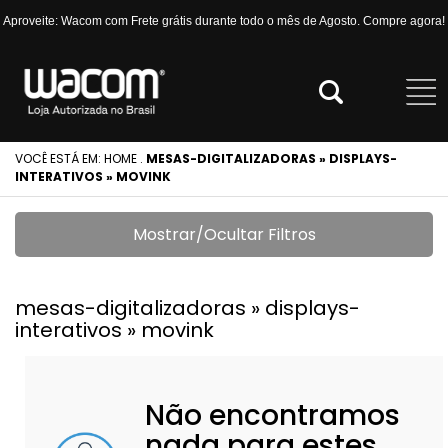
Aproveite: Wacom com Frete grátis durante todo o mês de Agosto. Compre agora!
VOCÊ ESTÁ EM:
HOME
.
MESAS-DIGITALIZADORAS » DISPLAYS-
INTERATIVOS » MOVINK
Mostrar/Ocultar Filtros
mesas-digitalizadoras » displays-
interativos » movink
Não encontramos
nada para estes