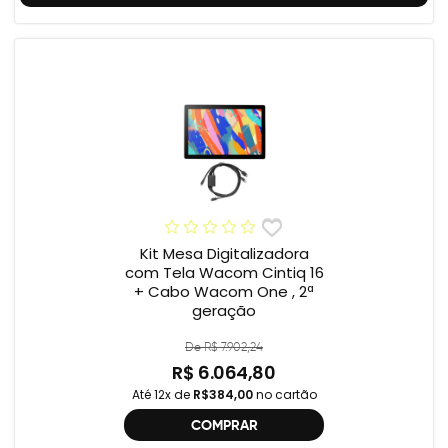
Kit Mesa Digitalizadora
com Tela Wacom Cintiq 16
+ Cabo Wacom One , 2ª
geração
De R$ 7.902,24
R$ 6.064,80
Até 12x de
R$384,00
no cartão
COMPRAR