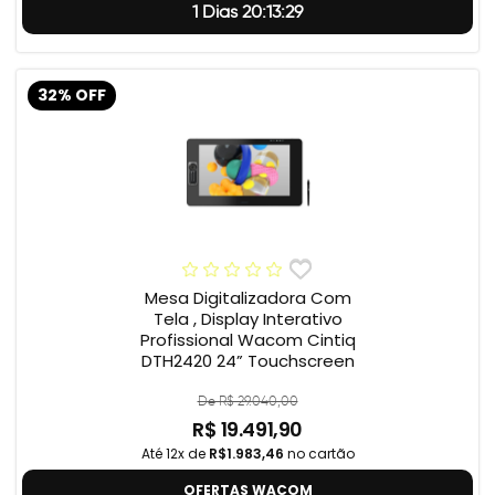
1 Dias 20:13:28
32% OFF
Mesa Digitalizadora Com
Tela , Display Interativo
Profissional Wacom Cintiq
DTH2420 24” Touchscreen
De R$ 29.040,00
R$ 19.491,90
Até 12x de
R$1.983,46
no cartão
OFERTAS WACOM