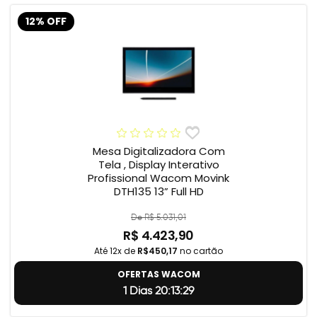
12% OFF
Mesa Digitalizadora Com
Tela , Display Interativo
Profissional Wacom Movink
DTH135 13” Full HD
De R$ 5.031,01
R$ 4.423,90
Até 12x de
R$450,17
no cartão
OFERTAS WACOM
1 Dias 20:13:28