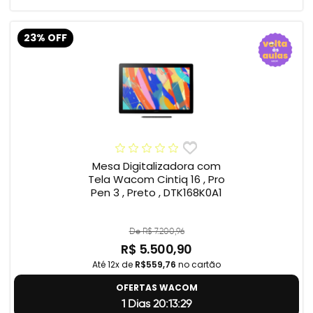
23% OFF
Mesa Digitalizadora com
Tela Wacom Cintiq 16 , Pro
Pen 3 , Preto , DTK168K0A1
De R$ 7.200,96
R$ 5.500,90
Até 12x de
R$559,76
no cartão
OFERTAS WACOM
1 Dias 20:13:28