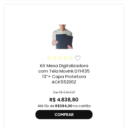
Kit Mesa Digitalizadora
com Tela Movink DTH135
13”+ Capa Protetora
ACK55200Z
De R$ 5.547,29
R$ 4.838,80
Até 12x de
R$384,00
no cartão
COMPRAR