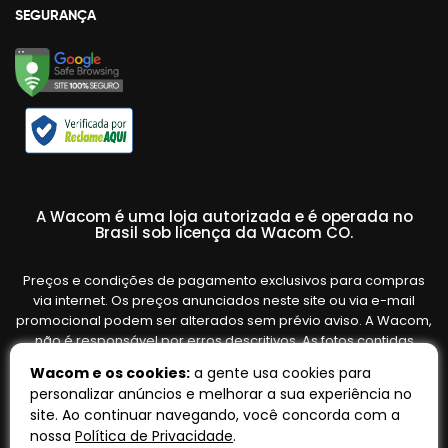
SEGURANÇA
A Wacom é uma loja autorizada e é operada no
Brasil sob licença da Wacom CO.
Preços e condições de pagamento exclusivos para compras
via internet. Os preços anunciados neste site ou via e-mail
promocional podem ser alterados sem prévio aviso. A Wacom,
não é responsável por erros descritivos. As fotos contidas
nesta página são meramente ilustrativas do produto e podem
Wacom e os cookies:
a gente usa cookies para
variar de acordo com o fornecedor/lote do fabricante. Ofertas
personalizar anúncios e melhorar a sua experiência no
válidas até o término de nossos estoques. Vendas sujeitas à
site. Ao continuar navegando, você concorda com a
análise e confirmação de dados.
nossa
Política de Privacidade
.