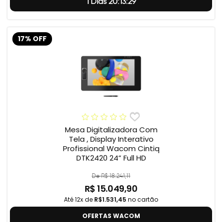
1 Dias 20:13:28
17% OFF
Mesa Digitalizadora Com
Tela , Display Interativo
Profissional Wacom Cintiq
DTK2420 24” Full HD
De R$ 18.241,11
R$ 15.049,90
Até 12x de
R$1.531,45
no cartão
OFERTAS WACOM