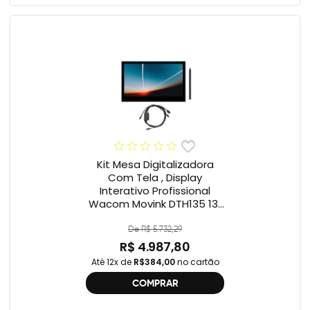
Kit Mesa Digitalizadora
Com Tela , Display
Interativo Profissional
Wacom Movink DTH135 13”
Full HD + Cabo Wacom
One , 2ª geração
De R$ 5.732,29
R$ 4.987,80
Até 12x de
R$384,00
no cartão
COMPRAR