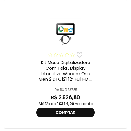
Kit Mesa Digitalizadora
Com Tela , Display
Interativo Wacom One
Gen 2 DTC121 12” Full HD +
Cabo Wacom One , 2ª
geração , DTC121 ,
De R$ 3.387,55
DTH134W,
R$ 2.926,80
Até 12x de
R$384,00
no cartão
COMPRAR