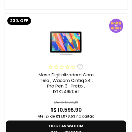
23% OFF
Mesa Digitalizadora Com
Tela , Wacom Cintiq 24 ,
Pro Pen 3 , Preto ,
DTK246K0A1
De R$ 13.875,18
R$ 10.598,90
Até 12x de
R$1.078,53
no cartão
OFERTAS WACOM