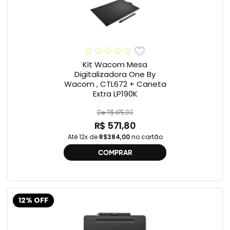
Kit Wacom Mesa
Digitalizadora One By
Wacom , CTL672 + Caneta
Extra LP190K
De R$ 675,00
R$ 571,80
Até 12x de
R$384,00
no cartão
COMPRAR
12% OFF