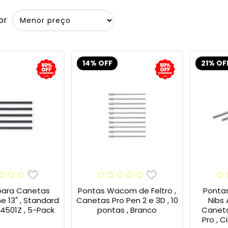
or
14% OFF
21% OF
para Canetas
Pontas Wacom de Feltro ,
Ponta
13" , Standard
Canetas Pro Pen 2 e 3D , 10
Nibs
4501Z , 5-Pack
pontas , Branco
Caneta
Pro , C