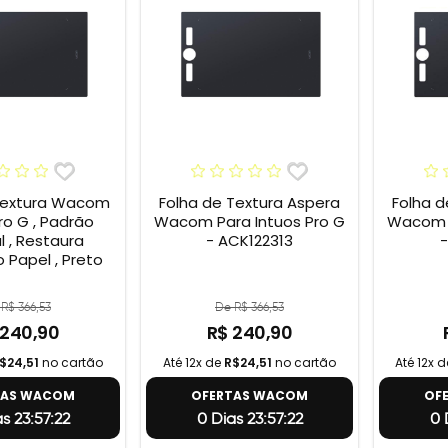
Textura Wacom
Folha de Textura Aspera
Folha d
ro G , Padrão
Wacom Para Intuos Pro G
Wacom P
l , Restaura
- ACK122313
-
 Papel , Preto
R$ 366,53
De R$ 366,53
 240,90
R$ 240,90
$24,51
no cartão
Até 12x de
R$24,51
no cartão
Até 12x 
TAS WACOM
OFERTAS WACOM
OF
s 23:57:21
0 Dias 23:57:21
0 