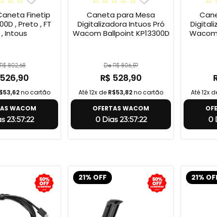
neta Finetip
Caneta para Mesa
Cane
0D , Preto , FT
Digitalizadora Intuos Pró
Digital
 , Intous
Wacom Ballpoint KP13300D
Wacom 
R$ 802,68
De R$ 806,59
 526,90
R$ 528,90
$53,62
no cartão
Até 12x de
R$53,82
no cartão
Até 12x 
TAS WACOM
OFERTAS WACOM
OF
s 23:57:21
0 Dias 23:57:21
0 
21% OFF
21% OF