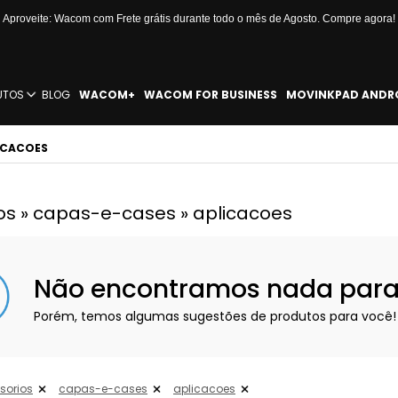
Aproveite: Wacom com Frete grátis durante todo o mês de Agosto. Compre agora!
UTOS
BLOG
WACOM+
WACOM FOR BUSINESS
MOVINKPAD ANDR
LICACOES
os » capas-e-cases » aplicacoes
Não encontramos nada para e
Porém, temos algumas sugestões de produtos para você!
sorios
capas-e-cases
aplicacoes