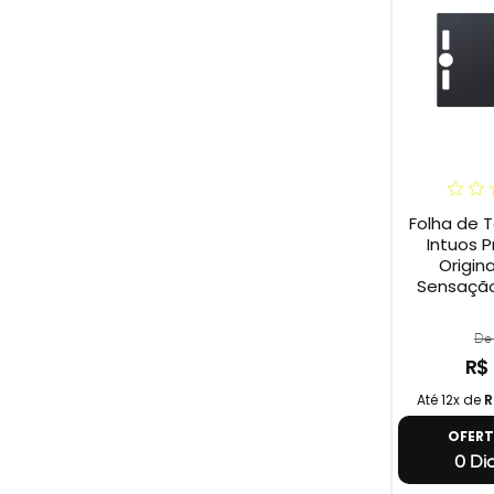
Folha de 
Intuos P
Origina
Sensação
De 
R$
Até 12x de
R
OFER
0 Dia