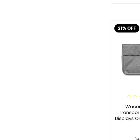
21% OFF
Waco
Transpor
Displays 
De 