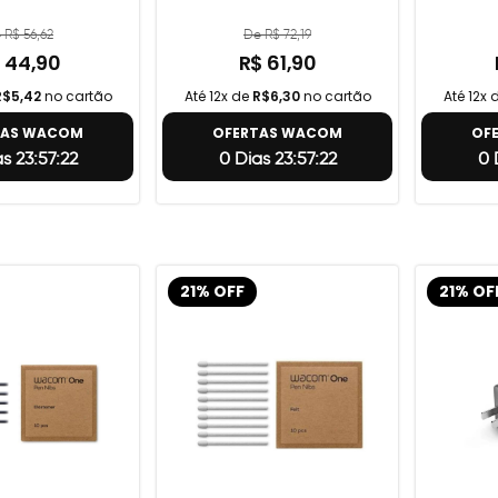
 R$ 56,62
De R$ 72,19
 44,90
R$ 61,90
R$5,42
no cartão
Até 12x de
R$6,30
no cartão
Até 12x 
TAS WACOM
OFERTAS WACOM
OF
s 23:57:21
0 Dias 23:57:21
0 
21% OFF
21% OF