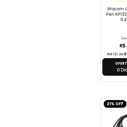
Wacom Ca
Pen KP1320
0.4
De 
R$
Até 12x de
R
OFER
0 Dia
21% OFF