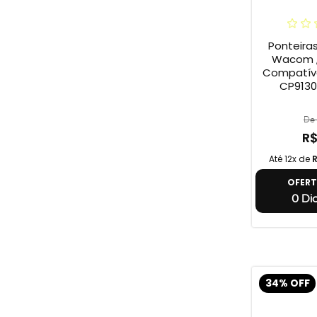
Ponteira
Wacom ,
Compatív
CP9130
De 
R$
Até 12x de
R
OFER
0 Dia
34% OFF