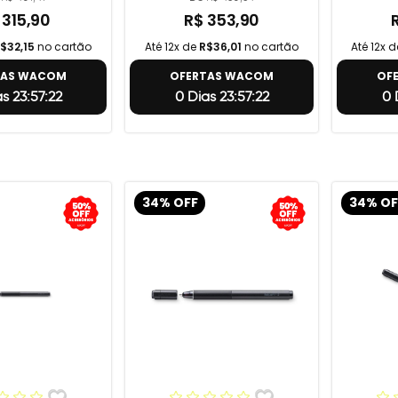
 315,90
R$ 353,90
$32,15
no cartão
Até 12x de
R$36,01
no cartão
Até 12x 
TAS WACOM
OFERTAS WACOM
OF
s 23:57:21
0 Dias 23:57:21
0 
34% OFF
34% OF