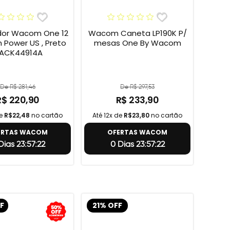
or Wacom One 12
Wacom Caneta LP190K P/
h Power US , Preto
mesas One By Wacom
 ACK44914A
De R$ 281,46
De R$ 297,53
R$ 220,90
R$ 233,90
de
R$22,48
no cartão
Até 12x de
R$23,80
no cartão
ERTAS WACOM
OFERTAS WACOM
Dias 23:57:21
0 Dias 23:57:21
F
21% OFF