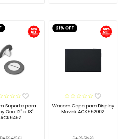
F
21% OFF
 Suporte para
Wacom Capa para Display
 One 12" e 13"
Movink ACK55200Z
ACK649Z
De R$ 465,01
De R$ 516,28