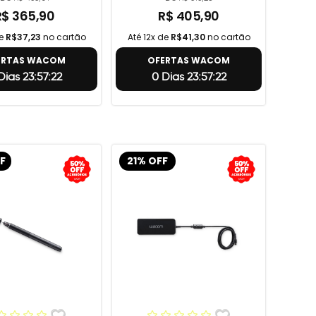
R$ 365,90
R$ 405,90
de
R$37,23
no cartão
Até 12x de
R$41,30
no cartão
ERTAS WACOM
OFERTAS WACOM
Dias 23:57:21
0 Dias 23:57:21
F
21% OFF