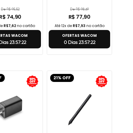
De R$ 95,52
De R$ 98,69
R$ 74,90
R$ 77,90
de
R$7,62
no cartão
Até 12x de
R$7,93
no cartão
ERTAS WACOM
OFERTAS WACOM
Dias 23:57:21
0 Dias 23:57:21
F
21% OFF