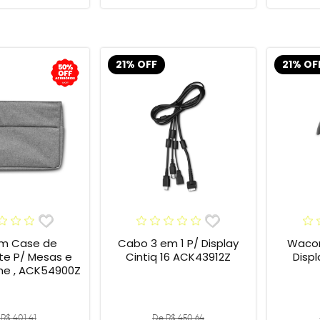
21% OFF
21% OF
m Case de
Cabo 3 em 1 P/ Display
Wacom
te P/ Mesas e
Cintiq 16 ACK43912Z
Display
One , ACK54900Z
R$ 401,41
De R$ 450,64