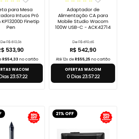
ta para Mesa
Adaptador de
izadora Intuos Pró
Alimentação CA para
KP13200D Finetip
Mobile Studio Wacom
Pen
100W USB-C - ACK42714
De R$ 813,36
De R$ 690,65
R$ 533,90
R$ 542,90
de
R$54,33
no cartão
Até 12x de
R$55,25
no cartão
ERTAS WACOM
OFERTAS WACOM
Dias 23:57:21
0 Dias 23:57:21
F
21% OFF