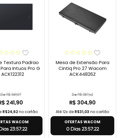
e Textura Padrao
Mesa de Extensão Para
ara Intuos Pro G
Cintiq Pro 27 Wacom
 ACK122312
ACK44826Z
De R$ 369,07
De R$ 387,42
R$ 241,90
R$ 304,90
de
R$24,62
no cartão
Até 12x de
R$31,03
no cartão
ERTAS WACOM
OFERTAS WACOM
Dias 23:57:21
0 Dias 23:57:21