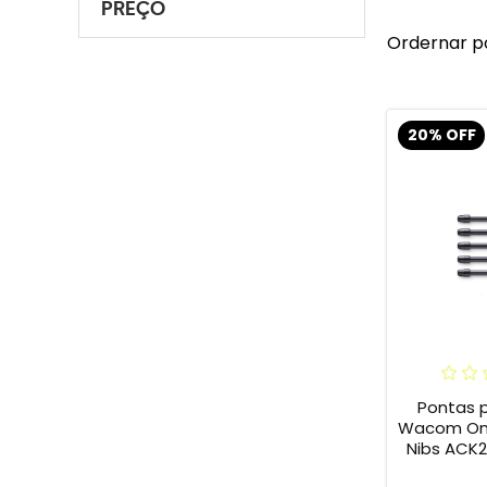
PREÇO
Ordernar p
20% OFF
Pontas 
Wacom One 
Nibs ACK2