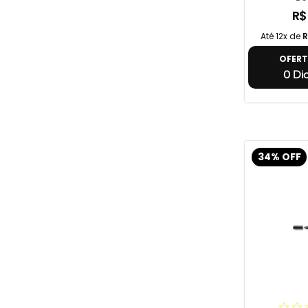
R$
Até 12x de
R
OFER
0 Dia
34% OFF