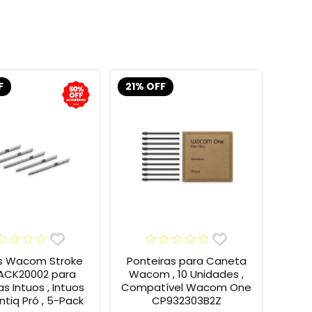
F
21% OFF
s Wacom Stroke
Ponteiras para Caneta
 ACK20002 para
Wacom , 10 Unidades ,
s Intuos , Intuos
Compatível Wacom One
intiq Pró , 5-Pack
CP932303B2Z