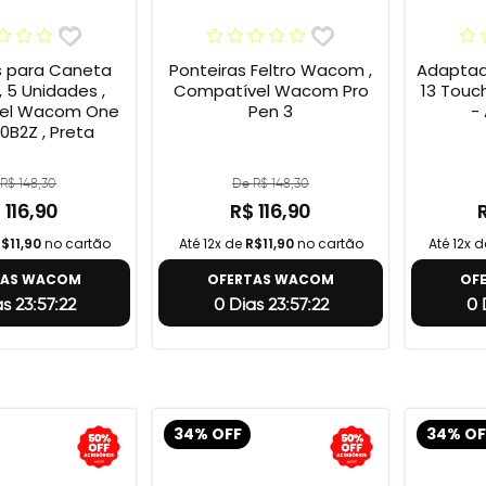
s para Caneta
Ponteiras Feltro Wacom ,
Adaptad
 5 Unidades ,
Compatível Wacom Pro
13 Touc
el Wacom One
Pen 3
-
0B2Z , Preta
R$ 148,30
De R$ 148,30
 116,90
R$ 116,90
$11,90
no cartão
Até 12x de
R$11,90
no cartão
Até 12x 
TAS WACOM
OFERTAS WACOM
OF
s 23:57:21
0 Dias 23:57:21
0 
34% OFF
34% OF