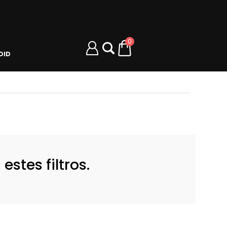
0
OID
stes filtros.