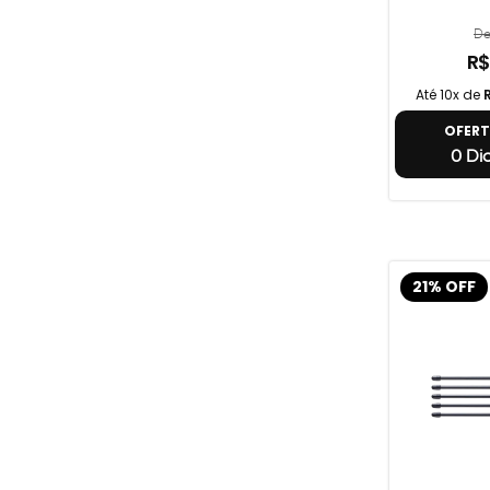
De
R$
Até 10x de
OFER
0 Dia
21% OFF