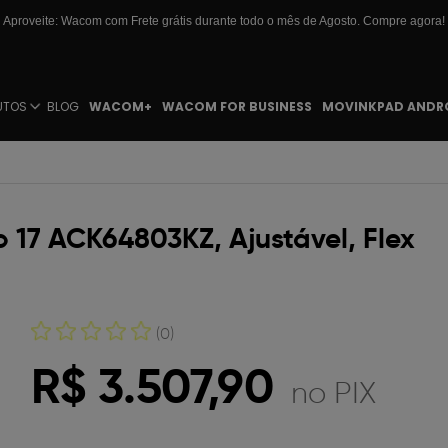
Aproveite: Wacom com Frete grátis durante todo o mês de Agosto. Compre agora!
UTOS
BLOG
WACOM+
WACOM FOR BUSINESS
MOVINKPAD ANDR
 17 ACK64803KZ, Ajustável, Flex
(0)
R$ 3.507,90
no PIX