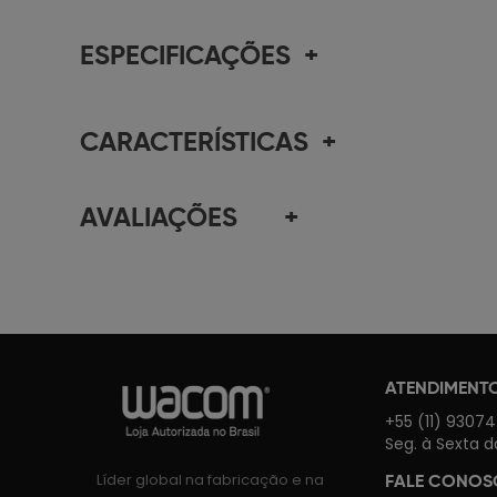
ESPECIFICAÇÕES
+
CARACTERÍSTICAS
+
AVALIAÇÕES
+
ATENDIMENT
+55 (11) 9307
Seg. à Sexta d
Líder global na fabricação e na
FALE CONO