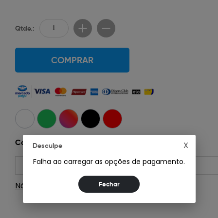
Qtde.:
COMPRAR
Consultar Frete:
X
Desculpe
Falha ao carregar as opções de pagamento.
Não sei meu CEP