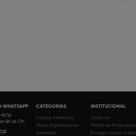
O WHATSAPP
CATEGORIAS
INSTITUCIONAL
4-8712
Displays Interativos
Sobre nós
as 9h às 17h
Mesas Digitalizadoras
Política de Privacidade
SCO
Acessórios
Entregas, trocas e dev