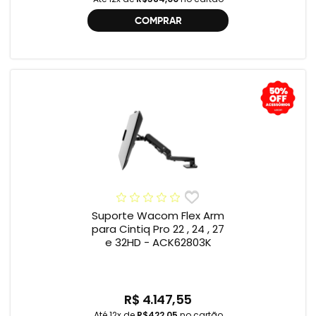
COMPRAR
Suporte Wacom Flex Arm
para Cintiq Pro 22 , 24 , 27
e 32HD - ACK62803K
R$ 4.147,55
Até 12x de
R$422,05
no cartão