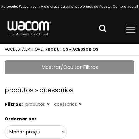
Aproveite: Wacom com Frete grátis durante todo o mês de Agosto. Compre agora!
VOCÊ ESTÁ EM:
HOME
.
PRODUTOS » ACESSORIOS
Mostrar/Ocultar Filtros
produtos » acessorios
Filtros:
produtos
acessorios
Ordernar por