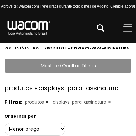
Aproveite: Wacom com Frete grátis durante todo o mês de Agosto. Compre agora!
VOCÊ ESTÁ EM:
HOME
.
PRODUTOS » DISPLAYS-PARA-ASSINATURA
Mostrar/Ocultar Filtros
produtos » displays-para-assinatura
Filtros:
produtos
displays-para-assinatura
Ordernar por