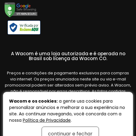
A Wacom é uma loja autorizada e é operada no
Brasil sob licença da Wacom CO.
Preços e condições de pagamento exclusivos para compras
via internet. Os preços anunciados neste site ou via e-mail
promocional podem ser alterados sem prévio aviso. A Wacom,
não é responsável por erros descritivos. As fotos contidas
nesta página são meramente ilustrativas do produto e podem
Wacom e os cookies:
a gente usa cookies para
variar de acordo com o fornecedor/lote do fabricante. Ofertas
personalizar anúncios e melhorar a sua experiência no
válidas até o término de nossos estoques. Vendas sujeitas à
site. Ao continuar navegando, você concorda com a
análise e confirmação de dados.
nossa
Política de Privacidade
.
continuar e fechar