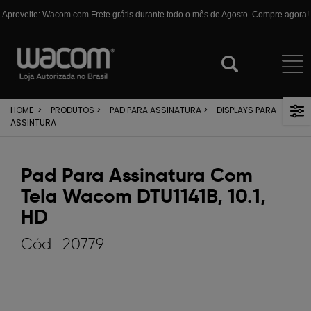
Aproveite: Wacom com Frete grátis durante todo o mês de Agosto. Compre agora!
HOME
>
PRODUTOS
>
PAD PARA ASSINATURA
>
DISPLAYS PARA
ASSINTURA
Pad Para Assinatura Com
Tela Wacom DTU1141B, 10.1,
HD
Cód.:
20779