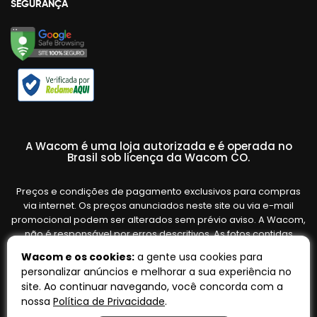
SEGURANÇA
A Wacom é uma loja autorizada e é operada no
Brasil sob licença da Wacom CO.
Preços e condições de pagamento exclusivos para compras
via internet. Os preços anunciados neste site ou via e-mail
promocional podem ser alterados sem prévio aviso. A Wacom,
não é responsável por erros descritivos. As fotos contidas
nesta página são meramente ilustrativas do produto e podem
Wacom e os cookies:
a gente usa cookies para
variar de acordo com o fornecedor/lote do fabricante. Ofertas
personalizar anúncios e melhorar a sua experiência no
válidas até o término de nossos estoques. Vendas sujeitas à
site. Ao continuar navegando, você concorda com a
análise e confirmação de dados.
nossa
Política de Privacidade
.