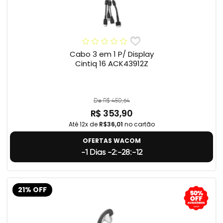
Cabo 3 em 1 P/ Display
Cintiq 16 ACK43912Z
De R$ 450,64
R$ 353,90
Até 12x de
R$36,01
no cartão
OFERTAS WACOM
-1 Dias -2:-28:-13
21% OFF