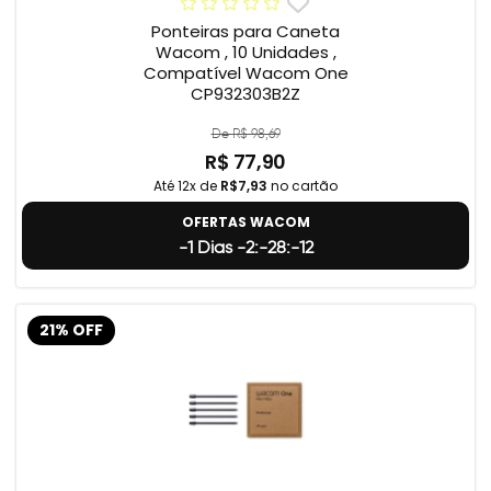
Ponteiras para Caneta
Wacom , 10 Unidades ,
Compatível Wacom One
CP932303B2Z
De R$ 98,69
R$ 77,90
Até 12x de
R$7,93
no cartão
OFERTAS WACOM
-1 Dias -2:-28:-13
21% OFF