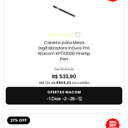
Caneta para Mesa
Digitalizadora Intuos Pró
Wacom KP13200D Finetip
Pen
De R$ 813,36
R$ 533,90
Até 12x de
R$54,33
no cartão
OFERTAS WACOM
-1 Dias -2:-28:-13
21% OFF