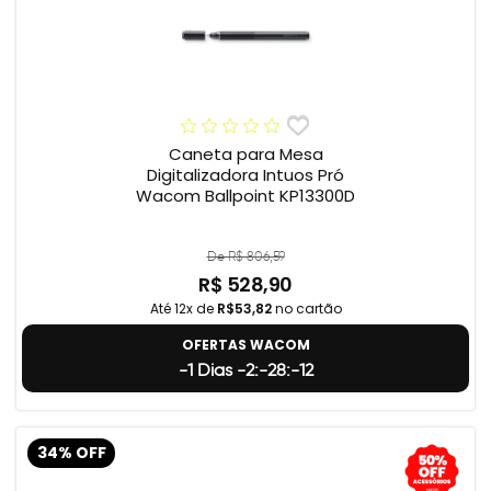
Caneta para Mesa
Digitalizadora Intuos Pró
Wacom Ballpoint KP13300D
De R$ 806,59
R$ 528,90
Até 12x de
R$53,82
no cartão
OFERTAS WACOM
-1 Dias -2:-28:-13
34% OFF