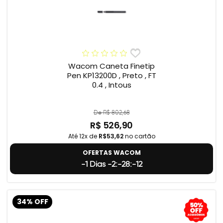
Wacom Caneta Finetip
Pen KP13200D , Preto , FT
0.4 , Intous
De R$ 802,68
R$ 526,90
Até 12x de
R$53,62
no cartão
OFERTAS WACOM
-1 Dias -2:-28:-13
34% OFF