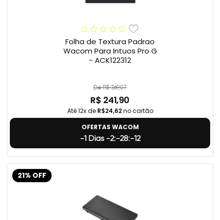
Folha de Textura Padrao
Wacom Para Intuos Pro G
- ACK122312
De R$ 369,07
R$ 241,90
Até 12x de
R$24,62
no cartão
OFERTAS WACOM
-1 Dias -2:-28:-13
21% OFF