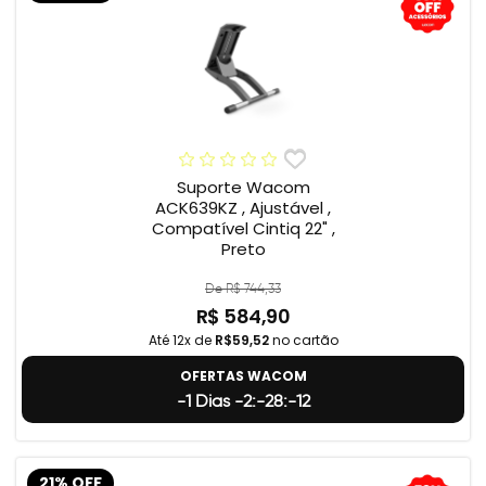
Suporte Wacom
ACK639KZ , Ajustável ,
Compatível Cintiq 22" ,
Preto
De R$ 744,33
R$ 584,90
Até 12x de
R$59,52
no cartão
OFERTAS WACOM
-1 Dias -2:-28:-13
21% OFF