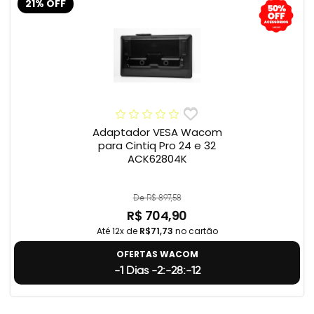
21% OFF
Adaptador VESA Wacom
para Cintiq Pro 24 e 32
ACK62804K
De R$ 897,58
R$ 704,90
Até 12x de
R$71,73
no cartão
OFERTAS WACOM
-1 Dias -2:-28:-13