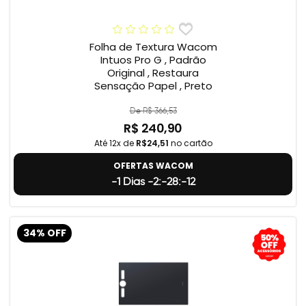
Folha de Textura Wacom
Intuos Pro G , Padrão
Original , Restaura
Sensação Papel , Preto
De R$ 366,53
R$ 240,90
Até 12x de
R$24,51
no cartão
OFERTAS WACOM
-1 Dias -2:-28:-13
34% OFF