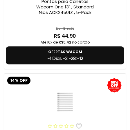
Pontas para Canetas
Wacom One 13" , Standard
Nibs ACK24501Z , 5-Pack
De R$ 56,62
R$ 44,90
Até 10x de
R$5,42
no cartão
OFERTAS WACOM
-1 Dias -2:-28:-13
14% OFF