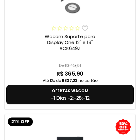
Wacom Suporte para
Display One 12" e 13"
ACK649Z
De R$ 465,01
R$ 365,90
Até 12x de
R$37,23
no cartão
OFERTAS WACOM
-1 Dias -2:-28:-13
21% OFF