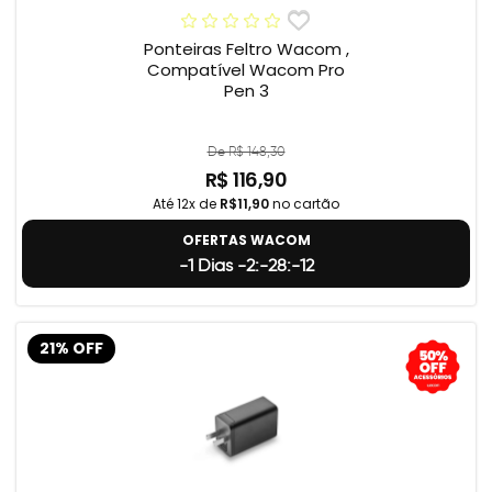
Ponteiras Feltro Wacom ,
Compatível Wacom Pro
Pen 3
De R$ 148,30
R$ 116,90
Até 12x de
R$11,90
no cartão
OFERTAS WACOM
-1 Dias -2:-28:-13
21% OFF