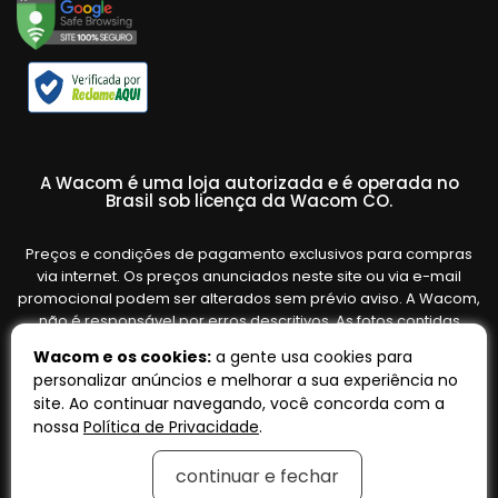
A Wacom é uma loja autorizada e é operada no
Brasil sob licença da Wacom CO.
Preços e condições de pagamento exclusivos para compras
via internet. Os preços anunciados neste site ou via e-mail
promocional podem ser alterados sem prévio aviso. A Wacom,
não é responsável por erros descritivos. As fotos contidas
nesta página são meramente ilustrativas do produto e podem
Wacom e os cookies:
a gente usa cookies para
variar de acordo com o fornecedor/lote do fabricante. Ofertas
personalizar anúncios e melhorar a sua experiência no
válidas até o término de nossos estoques. Vendas sujeitas à
site. Ao continuar navegando, você concorda com a
análise e confirmação de dados.
nossa
Política de Privacidade
.
continuar e fechar