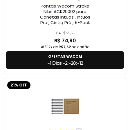
Pontas Wacom Stroke
Nibs ACK20002 para
Canetas Intuos , Intuos
Pro , Cintiq Pró , 5-Pack
De R$ 95,52
R$ 74,90
Até 12x de
R$7,62
no cartão
OFERTAS WACOM
-1 Dias -2:-28:-13
21% OFF