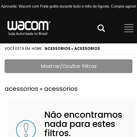
Aproveite: Wacom com Frete grátis durante todo o mês de Agosto. Compre agora!
VOCÊ ESTÁ EM:
HOME
.
ACESSORIOS » ACESSORIOS
Mostrar/Ocultar Filtros
acessorios » acessorios
Não encontramos
nada para estes
filtros.