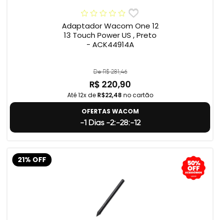
Adaptador Wacom One 12
13 Touch Power US , Preto
- ACK44914A
De R$ 281,46
R$ 220,90
Até 12x de
R$22,48
no cartão
OFERTAS WACOM
-1 Dias -2:-28:-13
21% OFF