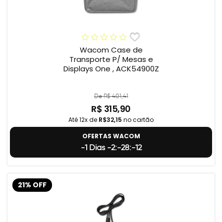
Wacom Case de
Transporte P/ Mesas e
Displays One , ACK54900Z
De R$ 401,41
R$ 315,90
Até 12x de
R$32,15
no cartão
OFERTAS WACOM
-1 Dias -2:-28:-13
21% OFF