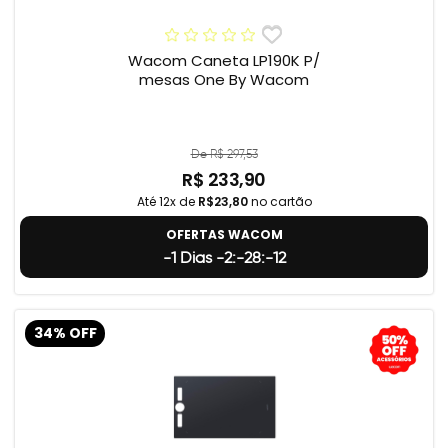
Wacom Caneta LP190K P/
mesas One By Wacom
De R$ 297,53
R$ 233,90
Até 12x de
R$23,80
no cartão
OFERTAS WACOM
-1 Dias -2:-28:-13
34% OFF