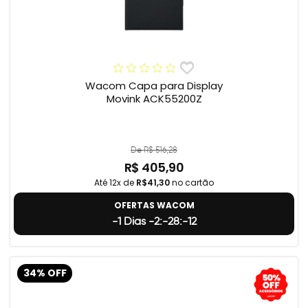
Wacom Capa para Display
Movink ACK55200Z
De R$ 516,28
R$ 405,90
Até 12x de
R$41,30
no cartão
OFERTAS WACOM
-1 Dias -2:-28:-13
34% OFF