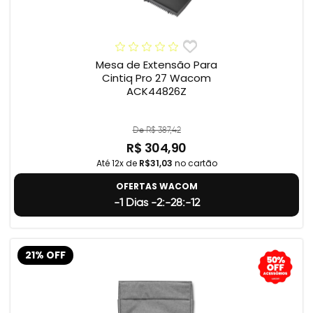
Mesa de Extensão Para
Cintiq Pro 27 Wacom
ACK44826Z
De R$ 387,42
R$ 304,90
Até 12x de
R$31,03
no cartão
OFERTAS WACOM
-1 Dias -2:-28:-13
21% OFF