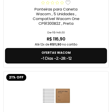
Ponteiras para Caneta
Wacom , 5 Unidades ,
Compatível Wacom One
CP91300B2Z , Preta
De R$ 148,30
R$ 116,90
Até 12x de
R$11,90
no cartão
OFERTAS WACOM
-1 Dias -2:-28:-13
21% OFF