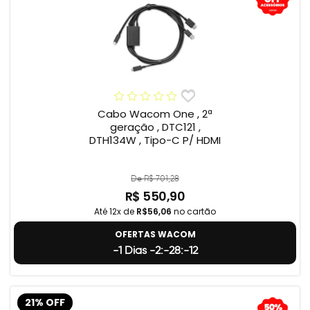
Cabo Wacom One , 2ª
geração , DTC121 ,
DTH134W , Tipo-C P/ HDMI
De R$ 701,28
R$ 550,90
Até 12x de
R$56,06
no cartão
OFERTAS WACOM
-1 Dias -2:-28:-13
21% OFF