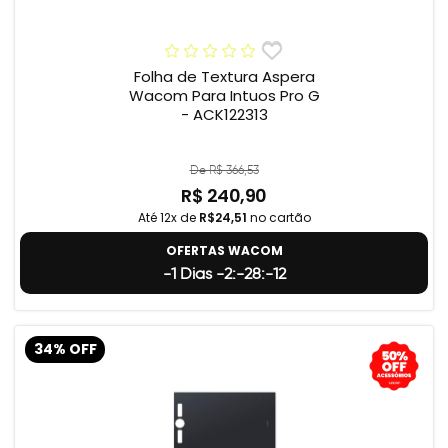
Folha de Textura Aspera
Wacom Para Intuos Pro G
- ACK122313
De R$ 366,53
R$ 240,90
Até 12x de
R$24,51
no cartão
OFERTAS WACOM
-1 Dias -2:-28:-13
34% OFF