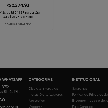
R$2.374,90
é 12x de
R$241,67
no cartão
Ou
R$ 2374,9
à vista
COMPRAR SEPARADO
O WHATSAPP
CATEGORIAS
INSTITUCIONAL
4-8712
Displays Interativos
Sobre nós
as 9h às 17h
Mesas Digitalizadoras
Política de Privacidade
SCO
Acessórios
Entregas, trocas e dev
om.com.br
Wacom+
Fale Conosco