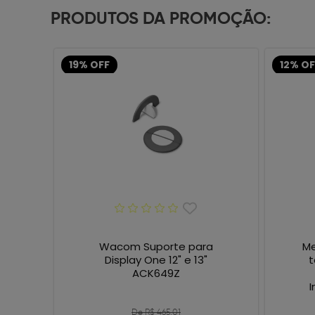
PRODUTOS DA PROMOÇÃO:
19% OFF
12% OF
Wacom Suporte para
Me
Display One 12" e 13"
t
ACK649Z
I
De R$ 465,01