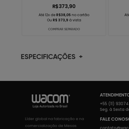
R$373,90
Até 12x de
R$38,05
no cartão
At
Ou
R$ 373,9
à vista
COMPRAR SEPARADO
ESPECIFICAÇÕES
+
ATENDIMENT
+55 (11) 9307
Seg. à Sexta d
Líder global na fabricação e na
FALE CONO
comercialização de Mesas
contato@wac