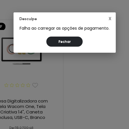
X
Desculpe
F
Falha ao carregar as opções de pagamento.
sa Digitalizadora com
ela Wacom One, Tela
Criativa 14", Caneta
nclusa, USB-C, Branco
De R$ 2.700,48