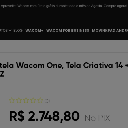
Aproveite: Wacom com Frete grátis durante todo o mês de Agosto. Compre agora!
UTOS
BLOG
WACOM+
WACOM FOR BUSINESS
MOVINKPAD ANDR
 tela Wacom One, Tela Criativa 1
9Z
(0)
R$ 2.748,80
No PIX