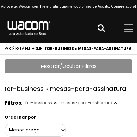
Aproveite: Wacom com Frete grátis durante todo o mês de Agosto. Compre agora!
VOCÊ ESTÁ EM:
HOME
.
FOR-BUSINESS » MESAS-PARA-ASSINATURA
Mostrar/Ocultar Filtros
for-business » mesas-para-assinatura
Filtros:
for-business
mesas-para-assinatura
Ordernar por