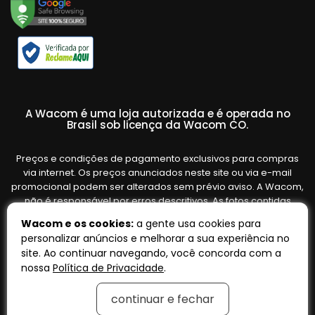
A Wacom é uma loja autorizada e é operada no
Brasil sob licença da Wacom CO.
Preços e condições de pagamento exclusivos para compras
via internet. Os preços anunciados neste site ou via e-mail
promocional podem ser alterados sem prévio aviso. A Wacom,
não é responsável por erros descritivos. As fotos contidas
nesta página são meramente ilustrativas do produto e podem
Wacom e os cookies:
a gente usa cookies para
variar de acordo com o fornecedor/lote do fabricante. Ofertas
personalizar anúncios e melhorar a sua experiência no
válidas até o término de nossos estoques. Vendas sujeitas à
site. Ao continuar navegando, você concorda com a
análise e confirmação de dados.
nossa
Política de Privacidade
.
continuar e fechar