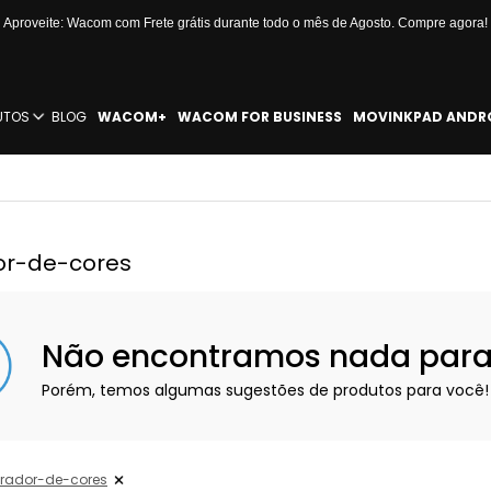
Aproveite: Wacom com Frete grátis durante todo o mês de Agosto. Compre agora!
UTOS
BLOG
WACOM+
WACOM FOR BUSINESS
MOVINKPAD ANDR
or-de-cores
Não encontramos nada para e
Porém, temos algumas sugestões de produtos para você!
brador-de-cores