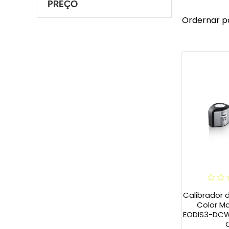
PREÇO
Ordernar p
Calibrador
Color M
EODIS3-DCWA
C