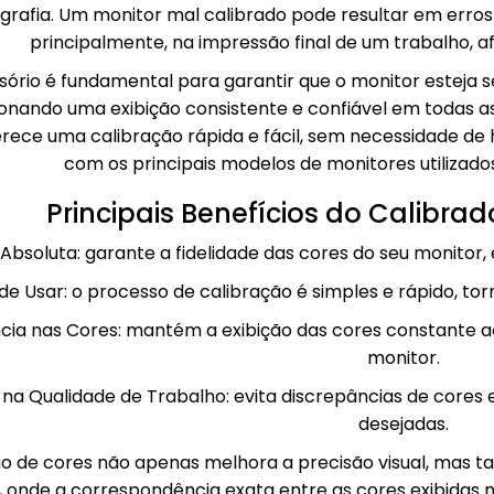
grafia. Um monitor mal calibrado pode resultar em erros
principalmente, na impressão final de um trabalho, a
sório é fundamental para garantir que o monitor esteja
onando uma exibição consistente e confiável em todas as 
ece uma calibração rápida e fácil, sem necessidade de 
com os principais modelos de monitores utilizados 
Principais Benefícios do Calibr
Absoluta: garante a fidelidade das cores do seu monitor,
 de Usar: o processo de calibração é simples e rápido, tor
cia nas Cores: mantém a exibição das cores constante 
monitor.
na Qualidade de Trabalho: evita discrepâncias de cores e
desejadas.
ão de cores não apenas melhora a precisão visual, mas 
 onde a correspondência exata entre as cores exibidas n