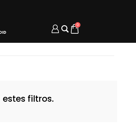
0
OID
stes filtros.