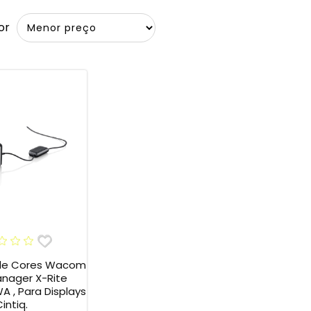
or
 de Cores Wacom
anager X-Rite
 , Para Displays
intiq.