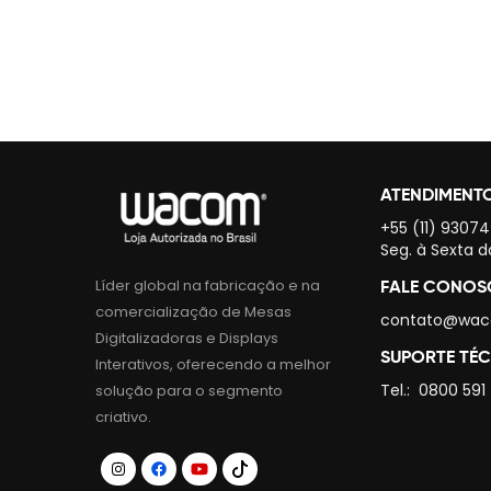
ATENDIMENT
+55 (11) 9307
Seg. à Sexta d
Líder global na fabricação e na
FALE CONO
comercialização de Mesas
contato@wac
Digitalizadoras e Displays
SUPORTE TÉ
Interativos, oferecendo a melhor
Tel.:
0800 591
solução para o segmento
criativo.