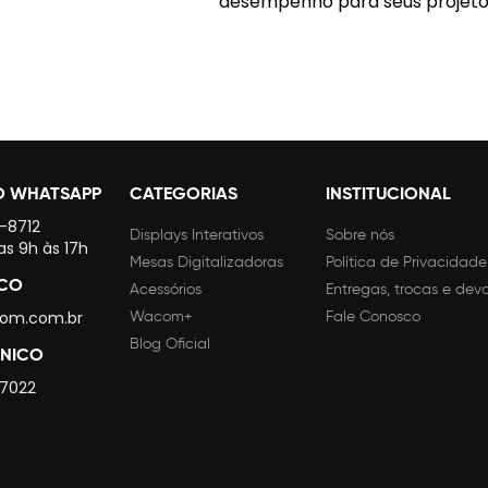
desempenho para seus projetos
O WHATSAPP
CATEGORIAS
INSTITUCIONAL
4-8712
Displays Interativos
Sobre nós
as 9h às 17h
Mesas Digitalizadoras
Política de Privacidade
SCO
Acessórios
Entregas, trocas e dev
om.com.br
Wacom+
Fale Conosco
Blog Oficial
CNICO
 7022