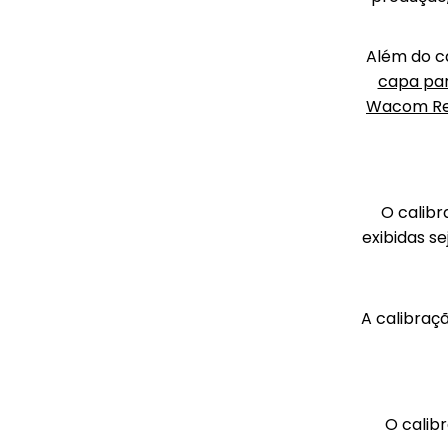
Além do c
capa par
Wacom Re
O calibr
exibidas s
A calibraç
O calib