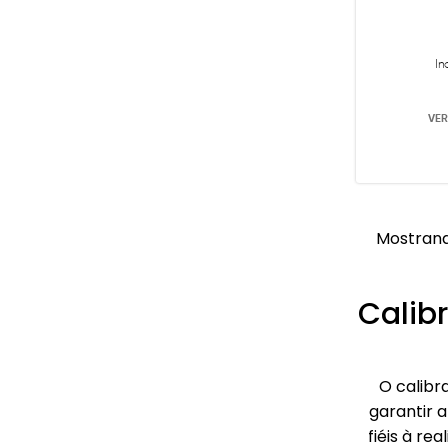
In
VER
Mostrand
Calib
O calibr
garantir 
fiéis à re