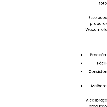
foto
Esse aces
proporci
Wacom ofer
Precisão 
Fácil
Consistên
Melhora 
A calibraç
produção,