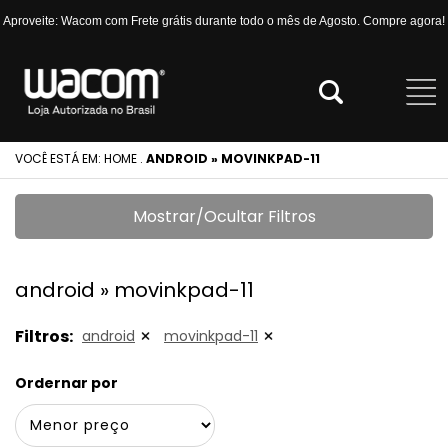
Aproveite: Wacom com Frete grátis durante todo o mês de Agosto. Compre agora!
VOCÊ ESTÁ EM:
HOME
.
ANDROID » MOVINKPAD-11
Mostrar/Ocultar Filtros
android » movinkpad-11
Filtros:
android
movinkpad-11
Ordernar por