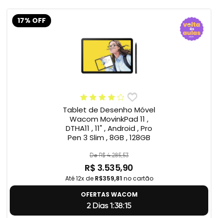
17% OFF
Tablet de Desenho Móvel
Wacom MovinkPad 11 ,
DTHA11 , 11" , Android , Pro
Pen 3 Slim , 8GB , 128GB
De R$ 4.285,53
R$ 3.535,90
Até 12x de
R$359,81
no cartão
OFERTAS WACOM
2 Dias 1:38:15