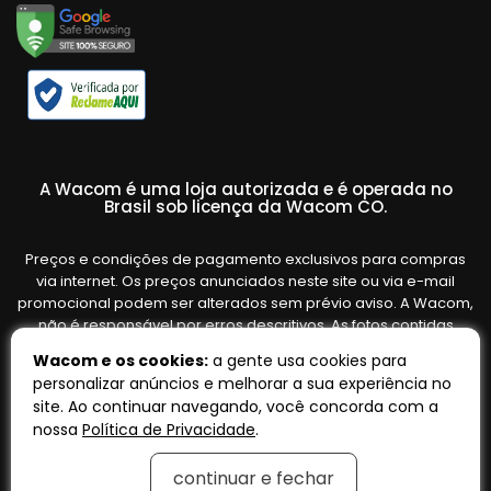
A Wacom é uma loja autorizada e é operada no
Brasil sob licença da Wacom CO.
Preços e condições de pagamento exclusivos para compras
via internet. Os preços anunciados neste site ou via e-mail
promocional podem ser alterados sem prévio aviso. A Wacom,
não é responsável por erros descritivos. As fotos contidas
nesta página são meramente ilustrativas do produto e podem
Wacom e os cookies:
a gente usa cookies para
variar de acordo com o fornecedor/lote do fabricante. Ofertas
personalizar anúncios e melhorar a sua experiência no
válidas até o término de nossos estoques. Vendas sujeitas à
site. Ao continuar navegando, você concorda com a
análise e confirmação de dados.
nossa
Política de Privacidade
.
continuar e fechar