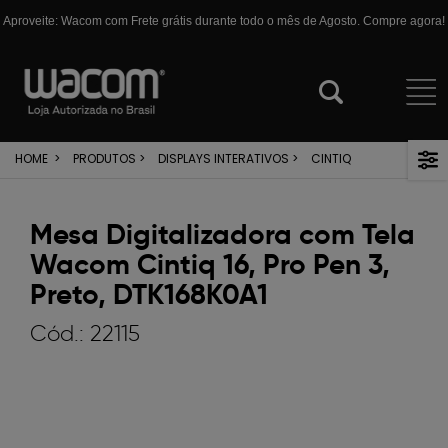
Aproveite: Wacom com Frete grátis durante todo o mês de Agosto. Compre agora!
HOME
>
PRODUTOS
>
DISPLAYS INTERATIVOS
>
CINTIQ
Mesa Digitalizadora com Tela
Wacom Cintiq 16, Pro Pen 3,
Preto, DTK168K0A1
Cód.:
22115