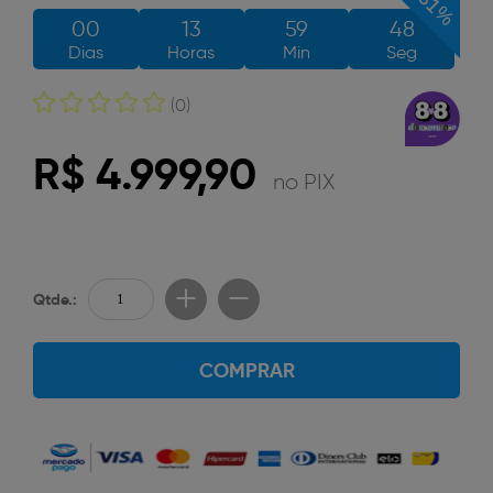
31%
00
13
59
48
Dias
Horas
Min
Seg
(0)
R$ 4.999,90
no PIX
Qtde.:
COMPRAR