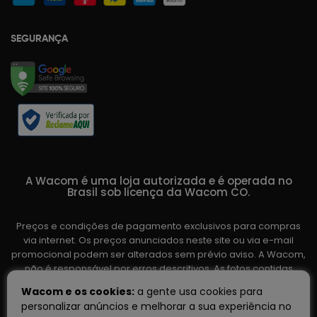
SEGURANÇA
A Wacom é uma loja autorizada e é operada no
Brasil sob licença da Wacom CO.
Preços e condições de pagamento exclusivos para compras
via internet. Os preços anunciados neste site ou via e-mail
promocional podem ser alterados sem prévio aviso. A Wacom,
não é responsável por erros descritivos. As fotos contidas
nesta página são meramente ilustrativas do produto e podem
Wacom e os cookies:
a gente usa cookies para
variar de acordo com o fornecedor/lote do fabricante. Ofertas
personalizar anúncios e melhorar a sua experiência no
válidas até o término de nossos estoques. Vendas sujeitas à