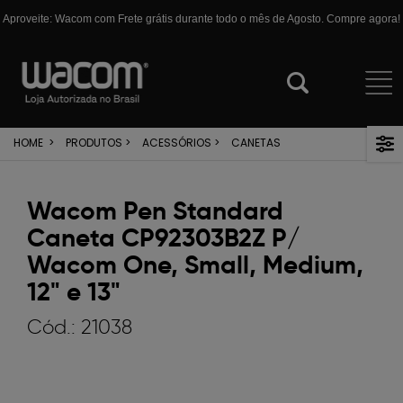
Aproveite: Wacom com Frete grátis durante todo o mês de Agosto. Compre agora!
HOME
>
PRODUTOS
>
ACESSÓRIOS
>
CANETAS
Wacom Pen Standard
Caneta CP92303B2Z P/
Wacom One, Small, Medium,
12" e 13"
Cód.:
21038