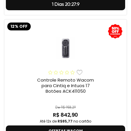
1 Dias 20:27:8
12% OFF
Controle Remoto Wacom
para Cintiq e Intuos 17
Botões ACK411050
De R$ 958,29
R$ 842,90
Até 12x de
R$85,77
no cartão
OFERTAS WACOM