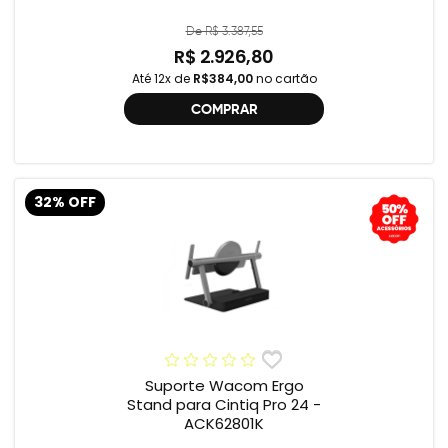
De R$ 3.387,55
R$ 2.926,80
Até 12x de
R$384,00
no cartão
COMPRAR
32% OFF
Suporte Wacom Ergo
Stand para Cintiq Pro 24 -
ACK62801K