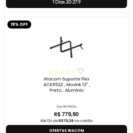
1 Dias 20:27:8
19% OFF
Wacom Suporte Flex
ACK652Z , Movink 13" ,
Preto , Alumínio
De R$ 969,34
R$ 779,90
Até 12x de
R$79,36
no cartão
OFERTAS WACOM