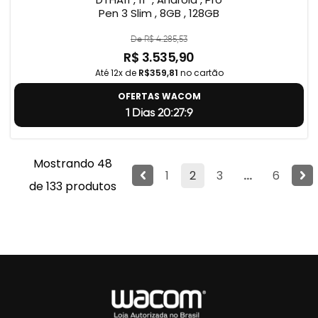
Pen 3 Slim , 8GB , 128GB
De R$ 4.285,53
R$ 3.535,90
Até 12x de
R$359,81
no cartão
OFERTAS WACOM
1 Dias 20:27:8
Mostrando 48
1
2
3
...
6
de 133 produtos