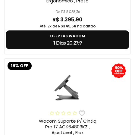
Ergonômico , Preto
De R$ 5.058,36
R$ 3.395,90
Até 12x de
R$345,56
no cartão
OFERTAS WACOM
1 Dias 20:27:8
19% OFF
Wacom Suporte P/ Cintiq
Pro 17 ACK64803KZ ,
Ajustável , Flex