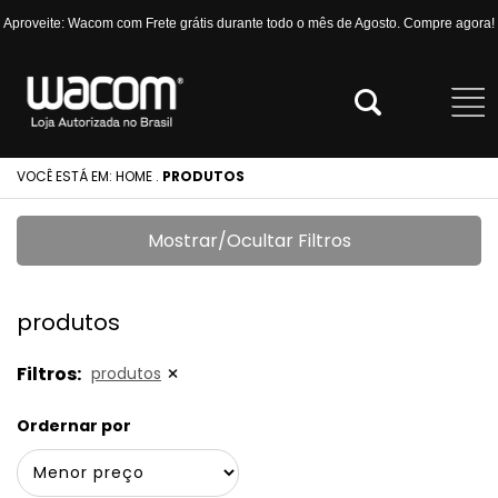
Aproveite: Wacom com Frete grátis durante todo o mês de Agosto. Compre agora!
VOCÊ ESTÁ EM:
HOME
.
PRODUTOS
Mostrar/Ocultar Filtros
produtos
Filtros:
produtos
Ordernar por