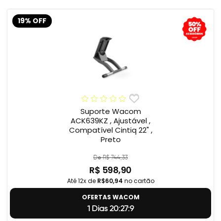
19% OFF
Suporte Wacom
ACK639KZ , Ajustável ,
Compatível Cintiq 22" ,
Preto
De R$ 744,33
R$ 598,90
Até 12x de
R$60,94
no cartão
OFERTAS WACOM
1 Dias 20:27:8