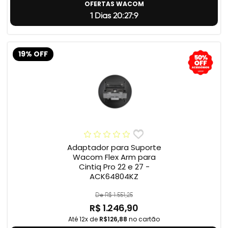
OFERTAS WACOM
1 Dias 20:27:8
19% OFF
Adaptador para Suporte
Wacom Flex Arm para
Cintiq Pro 22 e 27 -
ACK64804KZ
De R$ 1.551,25
R$ 1.246,90
Até 12x de
R$126,88
no cartão