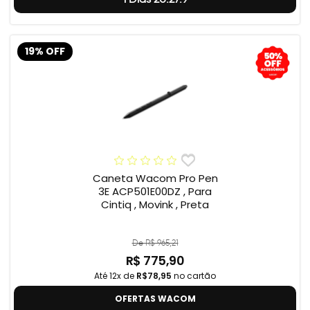
19% OFF
Caneta Wacom Pro Pen
3E ACP501E00DZ , Para
Cintiq , Movink , Preta
De R$ 965,21
R$ 775,90
Até 12x de
R$78,95
no cartão
OFERTAS WACOM