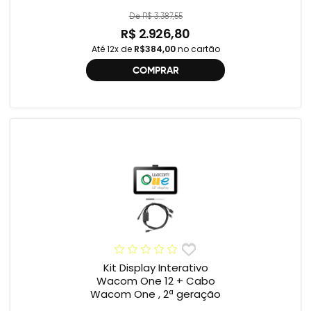
Cabo Wacom One , 2ª
geração , DTC121 ,
De R$ 3.387,55
DTH134W,
R$ 2.926,80
Até 12x de
R$384,00
no cartão
COMPRAR
Kit Display Interativo
Wacom One 12 + Cabo
Wacom One , 2ª geração