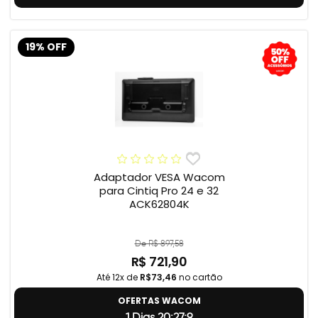
19% OFF
Adaptador VESA Wacom
para Cintiq Pro 24 e 32
ACK62804K
De R$ 897,58
R$ 721,90
Até 12x de
R$73,46
no cartão
OFERTAS WACOM
1 Dias 20:27:8