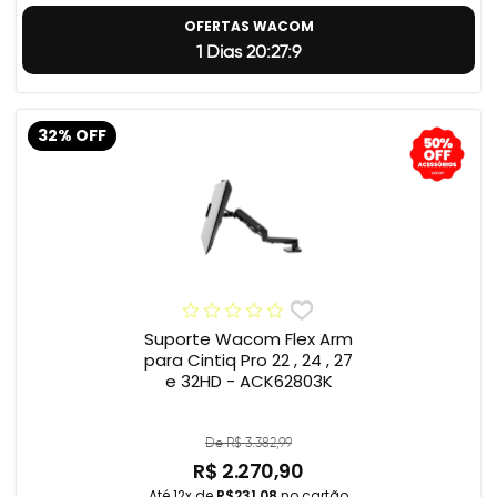
OFERTAS WACOM
1 Dias 20:27:8
32% OFF
Suporte Wacom Flex Arm
para Cintiq Pro 22 , 24 , 27
e 32HD - ACK62803K
De R$ 3.382,99
R$ 2.270,90
Até 12x de
R$231,08
no cartão