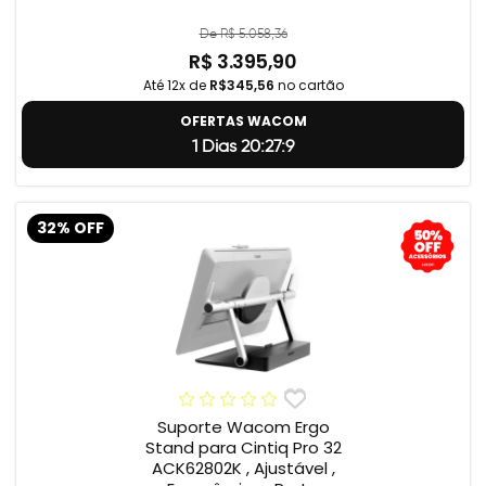
De R$ 5.058,36
R$ 3.395,90
Até 12x de
R$345,56
no cartão
OFERTAS WACOM
1 Dias 20:27:8
32% OFF
Suporte Wacom Ergo
Stand para Cintiq Pro 32
ACK62802K , Ajustável ,