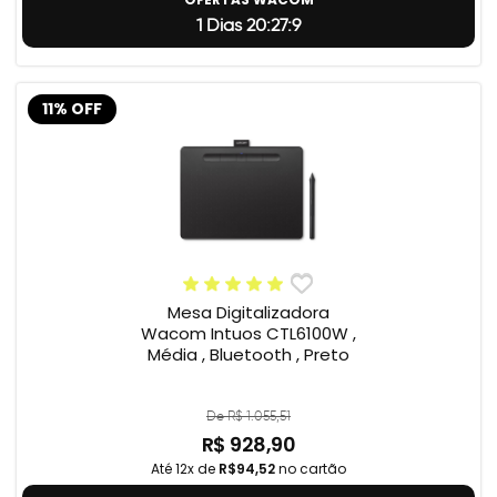
1 Dias 20:27:8
11% OFF
Mesa Digitalizadora
Wacom Intuos CTL6100W ,
Média , Bluetooth , Preto
De R$ 1.055,51
R$ 928,90
Até 12x de
R$94,52
no cartão