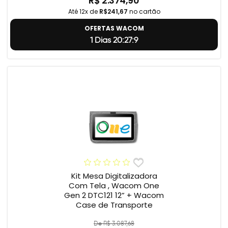
R$ 2.374,90
Até 12x de
R$241,67
no cartão
OFERTAS WACOM
1 Dias 20:27:8
Kit Mesa Digitalizadora
Com Tela , Wacom One
Gen 2 DTC121 12” + Wacom
Case de Transporte
De R$ 3.087,68