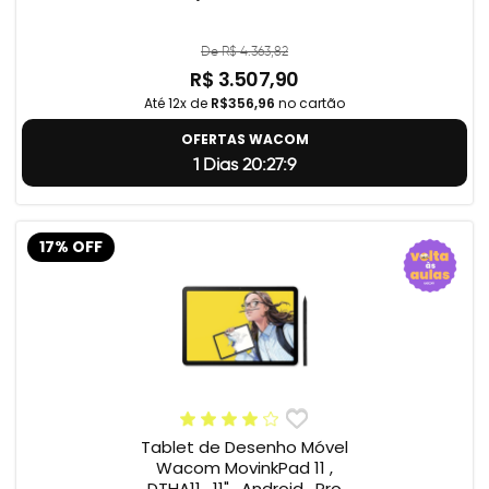
De R$ 4.363,82
R$ 3.507,90
Até 12x de
R$356,96
no cartão
OFERTAS WACOM
1 Dias 20:27:8
17% OFF
Tablet de Desenho Móvel
Wacom MovinkPad 11 ,
DTHA11 , 11" , Android , Pro