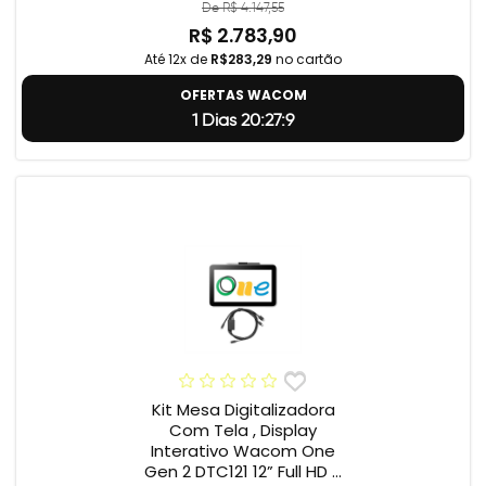
De R$ 4.147,55
R$ 2.783,90
Até 12x de
R$283,29
no cartão
OFERTAS WACOM
1 Dias 20:27:8
Kit Mesa Digitalizadora
Com Tela , Display
Interativo Wacom One
Gen 2 DTC121 12” Full HD +