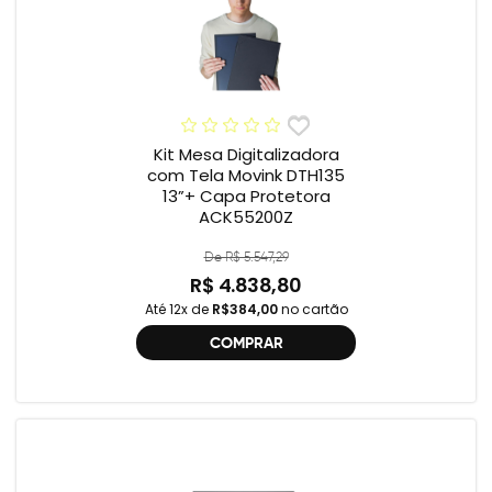
Kit Mesa Digitalizadora
com Tela Movink DTH135
13”+ Capa Protetora
ACK55200Z
De R$ 5.547,29
R$ 4.838,80
Até 12x de
R$384,00
no cartão
COMPRAR