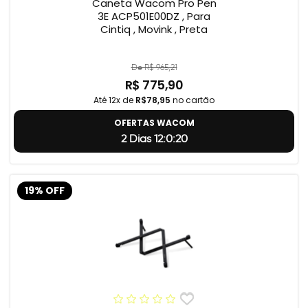
Caneta Wacom Pro Pen
3E ACP501E00DZ , Para
Cintiq , Movink , Preta
De R$ 965,21
R$ 775,90
Até 12x de
R$78,95
no cartão
OFERTAS WACOM
2 Dias 12:0:19
19% OFF