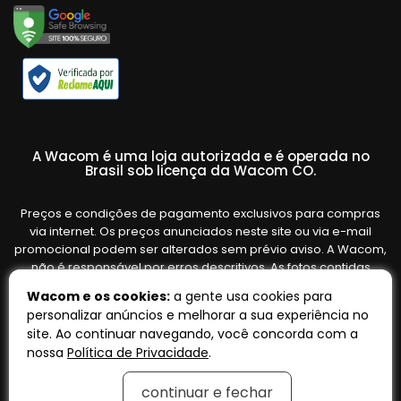
A Wacom é uma loja autorizada e é operada no
Brasil sob licença da Wacom CO.
Preços e condições de pagamento exclusivos para compras
via internet. Os preços anunciados neste site ou via e-mail
promocional podem ser alterados sem prévio aviso. A Wacom,
não é responsável por erros descritivos. As fotos contidas
nesta página são meramente ilustrativas do produto e podem
Wacom e os cookies:
a gente usa cookies para
variar de acordo com o fornecedor/lote do fabricante. Ofertas
personalizar anúncios e melhorar a sua experiência no
válidas até o término de nossos estoques. Vendas sujeitas à
site. Ao continuar navegando, você concorda com a
análise e confirmação de dados.
nossa
Política de Privacidade
.
continuar e fechar