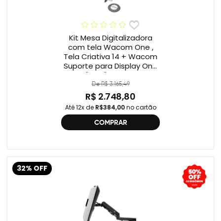
Kit Mesa Digitalizadora
com tela Wacom One ,
Tela Criativa 14 + Wacom
Suporte para Display One
12" e 13" ACK649Z
De R$ 3.165,49
R$ 2.748,80
Até 12x de
R$384,00
no cartão
COMPRAR
32% OFF