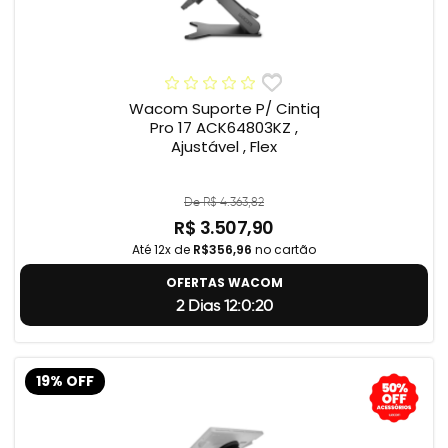
Wacom Suporte P/ Cintiq
Pro 17 ACK64803KZ ,
Ajustável , Flex
De R$ 4.363,82
R$ 3.507,90
Até 12x de
R$356,96
no cartão
OFERTAS WACOM
2 Dias 12:0:19
19% OFF