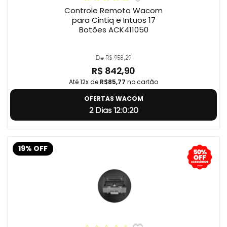
Controle Remoto Wacom
para Cintiq e Intuos 17
Botões ACK411050
De R$ 958,29
R$ 842,90
Até 12x de
R$85,77
no cartão
OFERTAS WACOM
2 Dias 12:0:19
19% OFF