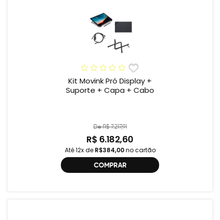
Kit Movink Pró Display +
Suporte + Capa + Cabo
De R$ 7.217,91
R$ 6.182,60
Até 12x de
R$384,00
no cartão
COMPRAR