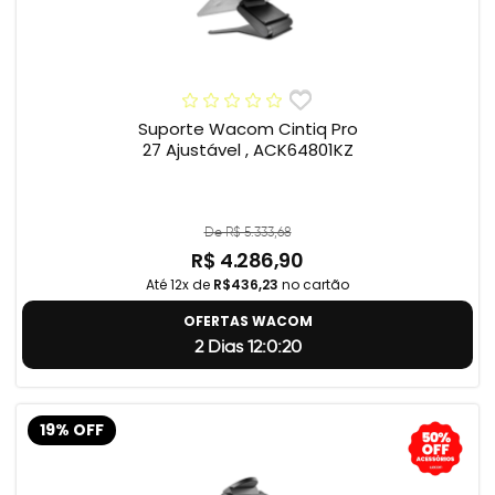
Suporte Wacom Cintiq Pro
27 Ajustável , ACK64801KZ
De R$ 5.333,68
R$ 4.286,90
Até 12x de
R$436,23
no cartão
OFERTAS WACOM
2 Dias 12:0:19
19% OFF