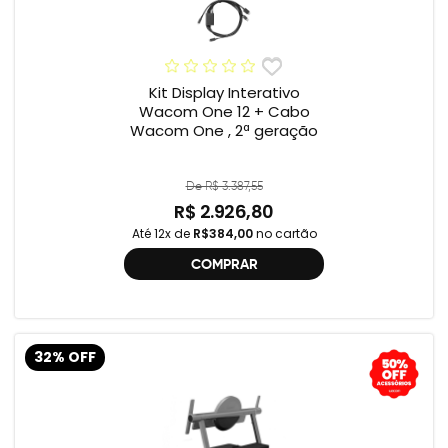
Kit Display Interativo
Wacom One 12 + Cabo
Wacom One , 2ª geração
De R$ 3.387,55
R$ 2.926,80
Até 12x de
R$384,00
no cartão
COMPRAR
32% OFF