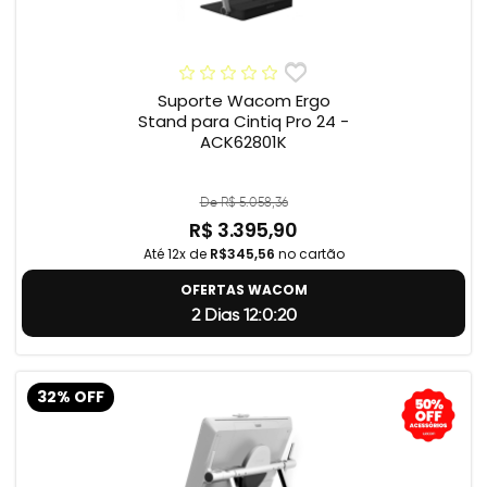
Suporte Wacom Ergo
Stand para Cintiq Pro 24 -
ACK62801K
De R$ 5.058,36
R$ 3.395,90
Até 12x de
R$345,56
no cartão
OFERTAS WACOM
2 Dias 12:0:19
32% OFF