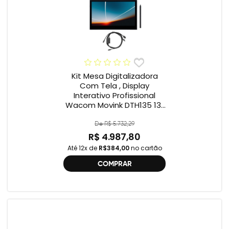
Kit Mesa Digitalizadora
Com Tela , Display
Interativo Profissional
Wacom Movink DTH135 13”
Full HD + Cabo Wacom
One , 2ª geração
De R$ 5.732,29
R$ 4.987,80
Até 12x de
R$384,00
no cartão
COMPRAR