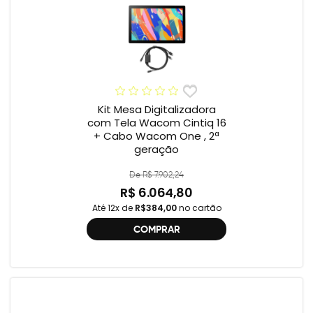
Kit Mesa Digitalizadora
com Tela Wacom Cintiq 16
+ Cabo Wacom One , 2ª
geração
De R$ 7.902,24
R$ 6.064,80
Até 12x de
R$384,00
no cartão
COMPRAR