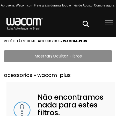
Aproveite: Wacom com Frete grátis durante todo o mês de Agosto. Compre agora!
VOCÊ ESTÁ EM:
HOME
.
ACESSORIOS » WACOM-PLUS
Mostrar/Ocultar Filtros
acessorios » wacom-plus
Não encontramos
nada para estes
filtros.