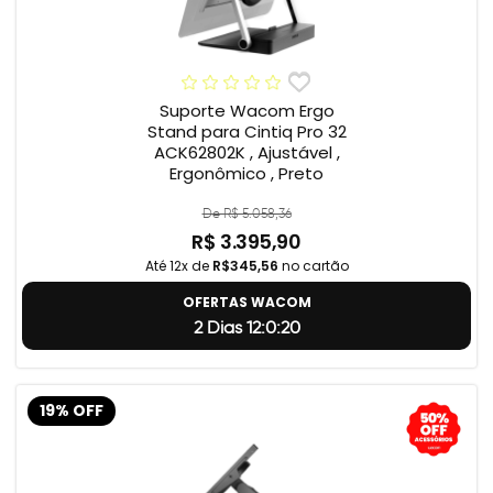
Suporte Wacom Ergo
Stand para Cintiq Pro 32
ACK62802K , Ajustável ,
Ergonômico , Preto
De R$ 5.058,36
R$ 3.395,90
Até 12x de
R$345,56
no cartão
OFERTAS WACOM
2 Dias 12:0:19
19% OFF