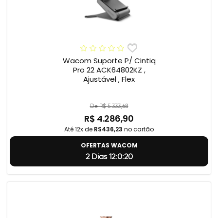
Wacom Suporte P/ Cintiq
Pro 22 ACK64802KZ ,
Ajustável , Flex
De R$ 5.333,68
R$ 4.286,90
Até 12x de
R$436,23
no cartão
OFERTAS WACOM
2 Dias 12:0:19