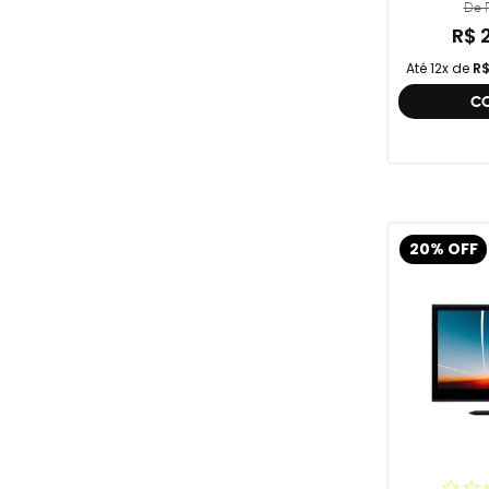
De R
R$ 
Até 12x de
R$
C
20% OFF