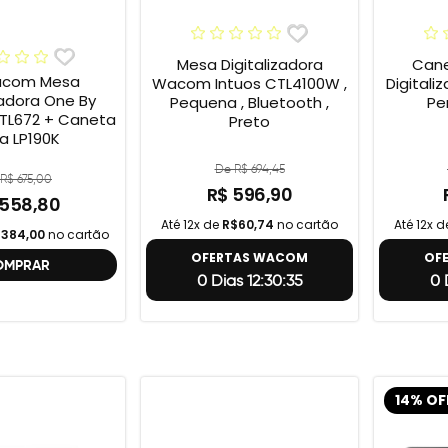
Mesa Digitalizadora
Cane
acom Mesa
Wacom Intuos CTL4100W ,
Digital
zadora One By
Pequena , Bluetooth ,
Pe
TL672 + Caneta
Preto
ra LP190K
De R$ 694,45
R$ 675,00
R$ 596,90
 558,80
Até 12x de
R$60,74
no cartão
Até 12x 
384,00
no cartão
OFERTAS WACOM
OF
OMPRAR
0 Dias 12:30:34
0 
14% OF