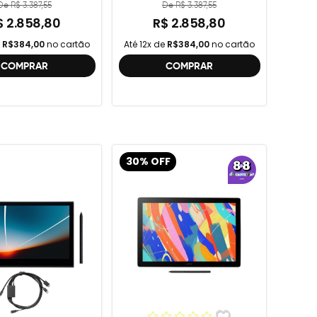
geração , DTC121 ,
De R$ 3.387,55
De R$ 3.387,55
DTH134W,
$ 2.858,80
R$ 2.858,80
e
R$384,00
no cartão
Até 12x de
R$384,00
no cartão
COMPRAR
COMPRAR
30% OFF