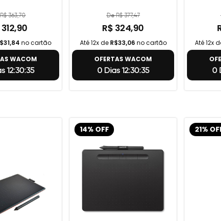
R$ 363,70
De R$ 377,47
 312,90
R$ 324,90
$31,84
no cartão
Até 12x de
R$33,06
no cartão
Até 12x 
TAS WACOM
OFERTAS WACOM
OF
s 12:30:34
0 Dias 12:30:34
0 
14% OFF
21% OF