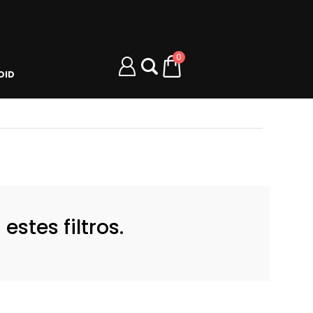
0
OID
stes filtros.