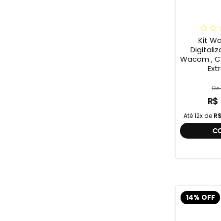
Kit W
Digitali
Wacom , C
Ext
De 
R$
Até 12x de
R$
C
14% OFF