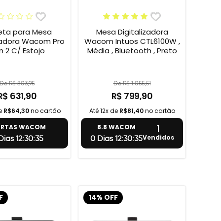
ta para Mesa
Mesa Digitalizadora
izadora Wacom Pro
Wacom Intuos CTL6100W ,
n 2 C/ Estojo
Média , Bluetooth , Preto
De R$ 803,95
De R$ 1.055,51
R$ 631,90
R$ 799,90
de
R$64,30
no cartão
Até 12x de
R$81,40
no cartão
1
ERTAS WACOM
8.8 WACOM
Vendidos
Dias 12:30:34
0 Dias 12:30:34
F
14% OFF