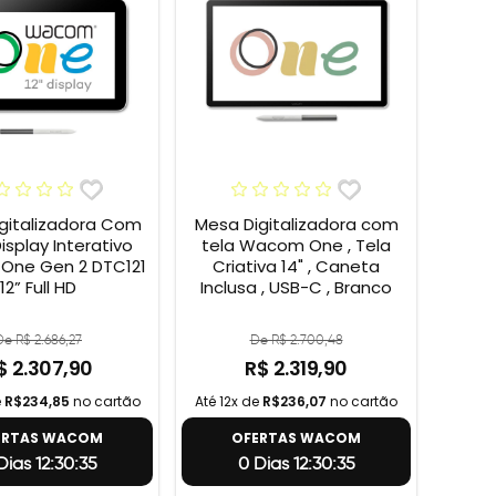
gitalizadora Com
Mesa Digitalizadora com
Display Interativo
tela Wacom One , Tela
ne Gen 2 DTC121
Criativa 14" , Caneta
12” Full HD
Inclusa , USB-C , Branco
De R$ 2.686,27
De R$ 2.700,48
$ 2.307,90
R$ 2.319,90
e
R$234,85
no cartão
Até 12x de
R$236,07
no cartão
ERTAS WACOM
OFERTAS WACOM
Dias 12:30:34
0 Dias 12:30:34