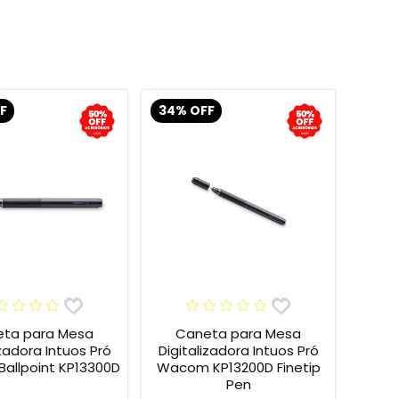
F
34% OFF
ta para Mesa
Caneta para Mesa
izadora Intuos Pró
Digitalizadora Intuos Pró
allpoint KP13300D
Wacom KP13200D Finetip
Pen