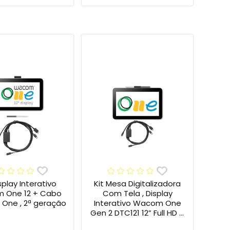
isplay Interativo
Kit Mesa Digitalizadora
 One 12 + Cabo
Com Tela , Display
One , 2ª geração
Interativo Wacom One
Gen 2 DTC121 12” Full HD +
Cabo Wacom One , 2ª