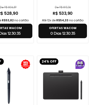
De R$ 806,59
De R$ 813,36
R$ 528,90
R$ 533,90
de
R$53,82
no cartão
Até 12x de
R$54,33
no cartão
ERTAS WACOM
OFERTAS WACOM
Dias 12:30:34
0 Dias 12:30:34
F
24% OFF