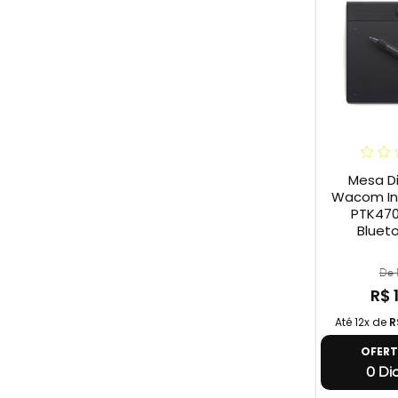
Mesa Di
Wacom Int
PTK470
Blueto
De 
R$ 
Até 12x de
R
OFER
0 Dia