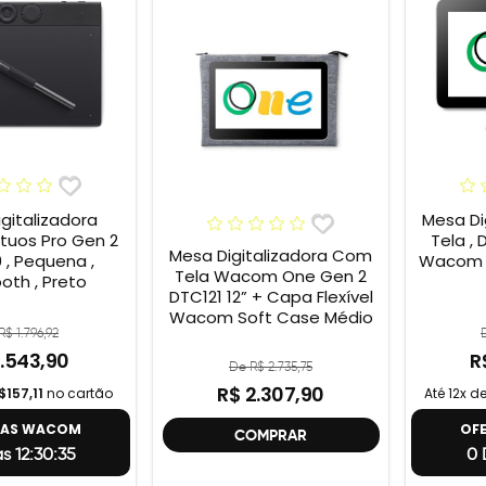
gitalizadora
Mesa Di
uos Pro Gen 2
Tela , 
Mesa Digitalizadora Com
 , Pequena ,
Wacom O
Tela Wacom One Gen 2
oth , Preto
DTC121 12” + Capa Flexível
Wacom Soft Case Médio
R$ 1.796,92
1.543,90
R
De R$ 2.735,75
R$ 2.307,90
$157,11
no cartão
Até 12x d
TAS WACOM
OF
COMPRAR
s 12:30:34
0 