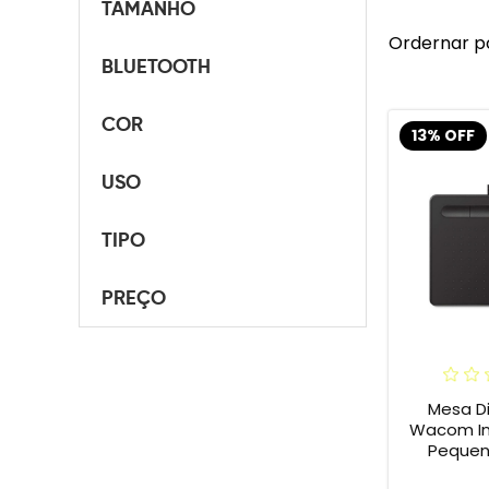
TAMANHO
Ordernar p
BLUETOOTH
COR
13% OFF
USO
TIPO
PREÇO
Mesa Di
Wacom In
Pequena