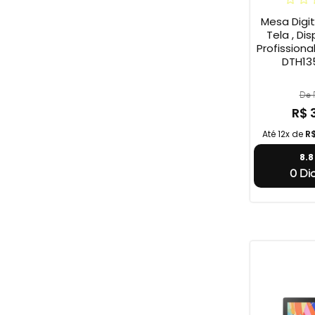
Mesa Digi
Tela , Dis
Profission
DTH135
De R
R$ 
Até 12x de
R
8.
0 Dia