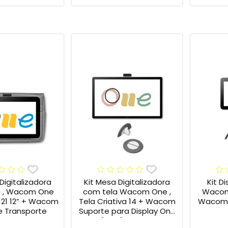
Digitalizadora
Kit Mesa Digitalizadora
Kit D
 , Wacom One
com tela Wacom One ,
Wacom
121 12” + Wacom
Tela Criativa 14 + Wacom
Wacom 
 Transporte
Suporte para Display One
12" e 13" ACK649Z