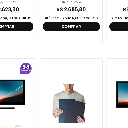
$ 3.087,68
De R$ 3.165,49
2.623,80
R$ 2.685,80
R
384,00
no cartão
Até 12x de
R$384,00
no cartão
Até 12x d
OMPRAR
COMPRAR