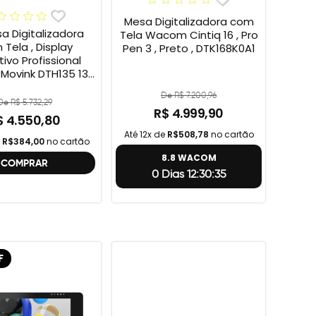
Mesa Digitalizadora com
sa Digitalizadora
Tela Wacom Cintiq 16 , Pro
Tela , Display
Pen 3 , Preto , DTK168K0A1
tivo Profissional
ovink DTH135 13”
HD + Cabo Wacom
De R$ 7.200,96
 , 2ª geração
De R$ 5.732,29
R$ 4.999,90
$ 4.550,80
Até 12x de
R$508,78
no cartão
e
R$384,00
no cartão
8.8 WACOM
COMPRAR
0 Dias 12:30:34
F