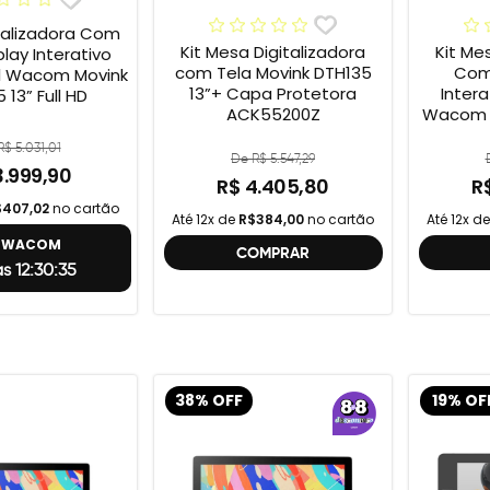
talizadora Com
Kit Mesa Digitalizadora
Kit Me
play Interativo
com Tela Movink DTH135
Com 
al Wacom Movink
13”+ Capa Protetora
Intera
 13” Full HD
ACK55200Z
Wacom M
Full 
$ 5.031,01
One
De R$ 5.547,29
3.999,90
R$ 4.405,80
R
$407,02
no cartão
Até 12x de
R$384,00
no cartão
Até 12x d
8 WACOM
COMPRAR
s 12:30:34
38% OFF
19% OF