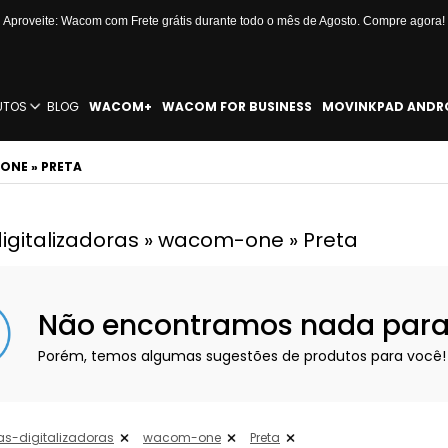
Aproveite: Wacom com Frete grátis durante todo o mês de Agosto. Compre agora!
UTOS
BLOG
WACOM+
WACOM FOR BUSINESS
MOVINKPAD ANDR
ONE » PRETA
gitalizadoras » wacom-one » Preta
Não encontramos nada para e
Porém, temos algumas sugestões de produtos para você!
s-digitalizadoras
wacom-one
Preta