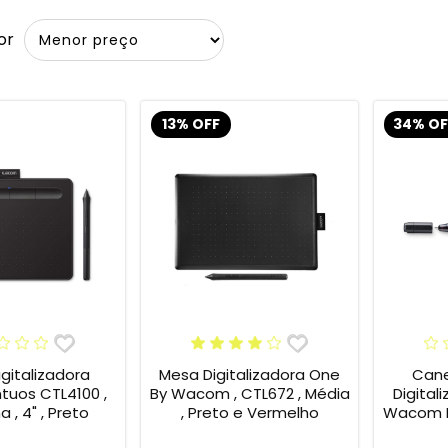
or
13% OFF
34% OF
gitalizadora
Mesa Digitalizadora One
Cane
tuos CTL4100 ,
By Wacom , CTL672 , Média
Digital
 , 4" , Preto
, Preto e Vermelho
Wacom B