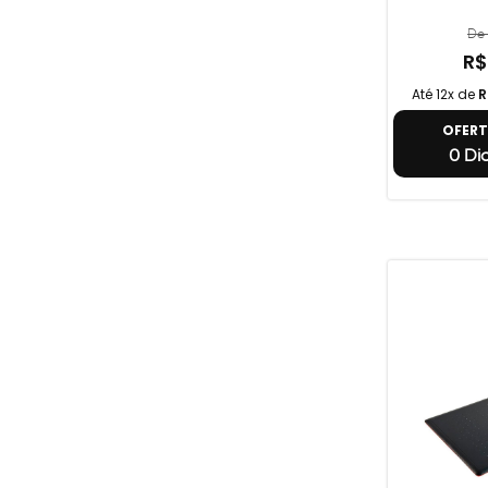
De 
R$
Até 12x de
R
OFER
0 Dia