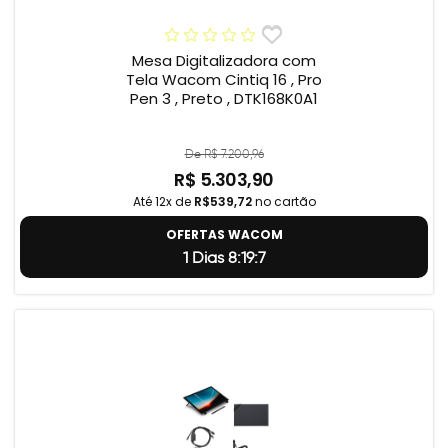
Mesa Digitalizadora com
Tela Wacom Cintiq 16 , Pro
Pen 3 , Preto , DTK168K0A1
De R$ 7.200,96
R$ 5.303,90
Até 12x de
R$539,72
no cartão
OFERTAS WACOM
1 Dias 8:19:6