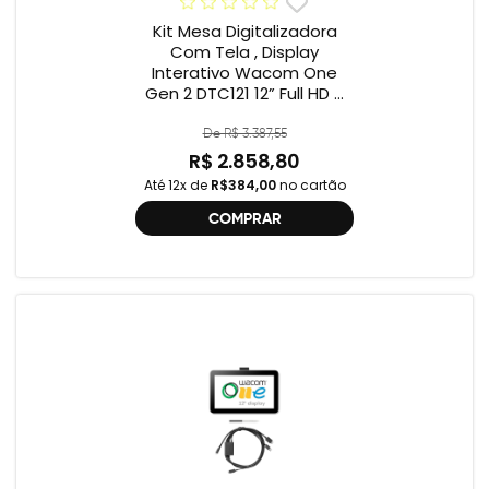
Kit Mesa Digitalizadora
Com Tela , Display
Interativo Wacom One
Gen 2 DTC121 12” Full HD +
Cabo Wacom One , 2ª
geração , DTC121 ,
De R$ 3.387,55
DTH134W,
R$ 2.858,80
Até 12x de
R$384,00
no cartão
COMPRAR