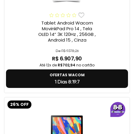
Tablet Android Wacom
MovinkPad Pro 14 , Tela
OLED 14” 3K 120Hz , 256GB ,
Android 15 , Cinza
De R$ 9.378,26
R$ 6.907,90
Até 12x de
R$702,94
no cartão
OFERTAS WACOM
1 Dias 8:19:6
26% OFF