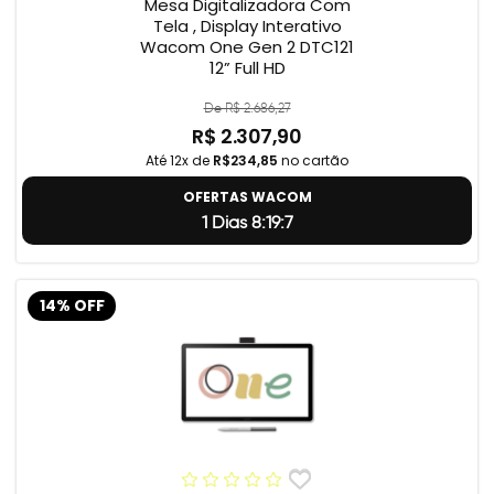
Mesa Digitalizadora Com
Tela , Display Interativo
Wacom One Gen 2 DTC121
12” Full HD
De R$ 2.686,27
R$ 2.307,90
Até 12x de
R$234,85
no cartão
OFERTAS WACOM
1 Dias 8:19:6
14% OFF