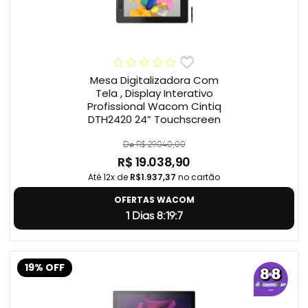
Mesa Digitalizadora Com
Tela , Display Interativo
Profissional Wacom Cintiq
DTH2420 24” Touchscreen
De R$ 29.040,00
R$ 19.038,90
Até 12x de
R$1.937,37
no cartão
OFERTAS WACOM
1 Dias 8:19:6
19% OFF