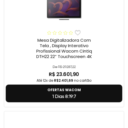
Mesa Digitalizadora Com
Tela , Display Interativo
Profissional Wacom Cintiq
DTH22 22” Touchscreen 4K
De R$ 29.287,22
R$ 23.601,90
Até 12x de
R$2.401,69
no cartão
OFERTAS WACOM
1 Dias 8:19:6