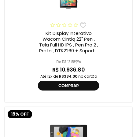
Kit Display Interativo
Wacom Cintiq 22" Pen ,
Tela Full HD IPS , Pen Pro 2 ,
Preto , DTK2260 + Suporte
Wacom ACK639KZ ,
Compatível Cintiq 22"
De R$ 13.589,96
R$ 10.936,80
Até 12x de
R$384,00
no cartão
COMPRAR
19% OFF