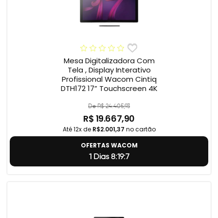
Mesa Digitalizadora Com
Tela , Display Interativo
Profissional Wacom Cintiq
DTH172 17” Touchscreen 4K
De R$ 24.405,93
R$ 19.667,90
Até 12x de
R$2.001,37
no cartão
OFERTAS WACOM
1 Dias 8:19:6