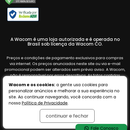
A Wacom é uma loja autorizada e é operada no
Brasil sob licença da Wacom CO.
Preços e condições de pagamento exclusivos para compras
via internet. Os preços anunciados neste site ou via e-mail
promocional podem ser alterados sem prévio aviso. A Wacom,
não é responsável por erros descritivos. As fotos contidas
nesta página são meramente ilustrativas do produto e podem
Wacom e os cookies:
a gente usa cookies para
variar de acordo com o fornecedor/lote do fabricante. Ofertas
personalizar anúncios e melhorar a sua experiência no
válidas até o término de nossos estoques. Vendas sujeitas à
site. Ao continuar navegando, você concorda com a
análise e confirmação de dados.
nossa
Política de Privacidade
.
continuar e fechar
Tecnologia:
OpenK
Fale Conosco