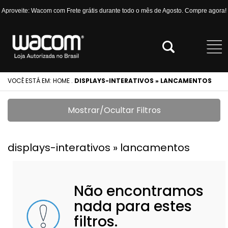
Aproveite: Wacom com Frete grátis durante todo o mês de Agosto. Compre agora!
VOCÊ ESTÁ EM:
HOME
.
DISPLAYS-INTERATIVOS » LANCAMENTOS
Mostrar/Ocultar Filtros
displays-interativos » lancamentos
Não encontramos
nada para estes
filtros.