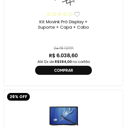
Kit Movink Pró Display +
Suporte + Capa + Cabo
De R$ 7.217,91
R$ 6.038,60
Até 12x de
R$384,00
no cartão
COMPRAR
26% OFF