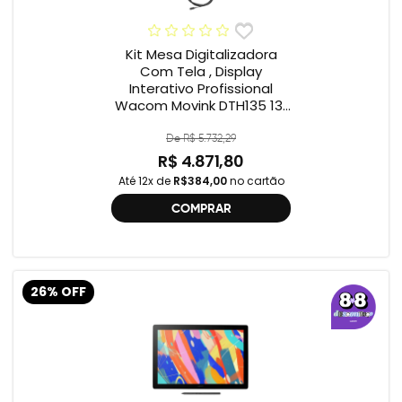
Kit Mesa Digitalizadora
Com Tela , Display
Interativo Profissional
Wacom Movink DTH135 13”
Full HD + Cabo Wacom
One , 2ª geração
De R$ 5.732,29
R$ 4.871,80
Até 12x de
R$384,00
no cartão
COMPRAR
26% OFF