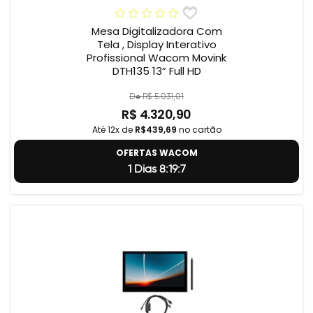
Mesa Digitalizadora Com
Tela , Display Interativo
Profissional Wacom Movink
DTH135 13” Full HD
De R$ 5.031,01
R$ 4.320,90
Até 12x de
R$439,69
no cartão
OFERTAS WACOM
1 Dias 8:19:6