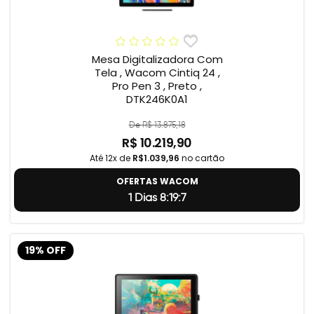
Mesa Digitalizadora Com
Tela , Wacom Cintiq 24 ,
Pro Pen 3 , Preto ,
DTK246K0A1
De R$ 13.875,18
R$ 10.219,90
Até 12x de
R$1.039,96
no cartão
OFERTAS WACOM
1 Dias 8:19:6
19% OFF