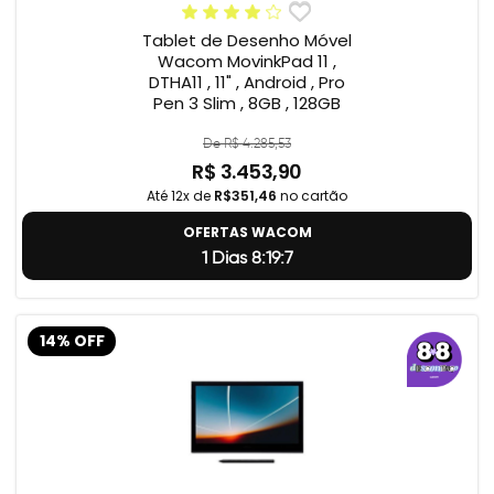
Tablet de Desenho Móvel
Wacom MovinkPad 11 ,
DTHA11 , 11" , Android , Pro
Pen 3 Slim , 8GB , 128GB
De R$ 4.285,53
R$ 3.453,90
Até 12x de
R$351,46
no cartão
OFERTAS WACOM
1 Dias 8:19:6
14% OFF