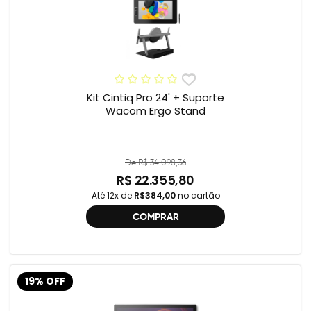
Kit Cintiq Pro 24' + Suporte
Wacom Ergo Stand
De R$ 34.098,36
R$ 22.355,80
Até 12x de
R$384,00
no cartão
COMPRAR
19% OFF