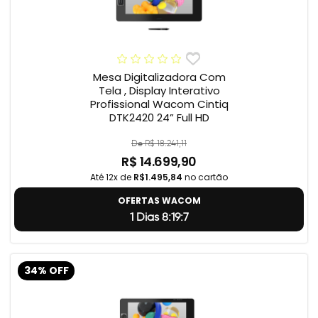
Mesa Digitalizadora Com
Tela , Display Interativo
Profissional Wacom Cintiq
DTK2420 24” Full HD
De R$ 18.241,11
R$ 14.699,90
Até 12x de
R$1.495,84
no cartão
OFERTAS WACOM
1 Dias 8:19:6
34% OFF