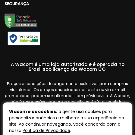
SEGURANÇA
A Wacom é uma loja autorizada e é operada no
Brasil sob licença da Wacom CO.
Preços e condições de pagamento exclusivos para compras
via internet. Os preços anunciados neste site ou via e-mail
promocional podem ser alterados sem prévio aviso. A Wacom,
não é responsável por erros descritivos. As fotos contidas
nesta página são meramente ilustrativas do produto e podem
Wacom e os cookies:
a gente usa cookies para
variar de acordo com o fornecedor/lote do fabricante. Ofertas
personalizar anúncios e melhorar a sua experiência no
válidas até o término de nossos estoques. Vendas sujeitas à
site. Ao continuar navegando, você concorda com a
análise e confirmação de dados.
nossa
Política de Privacidade
.