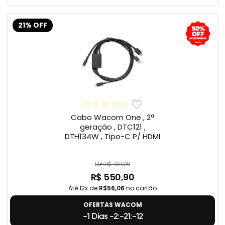
21% OFF
Cabo Wacom One , 2ª
geração , DTC121 ,
DTH134W , Tipo-C P/ HDMI
De R$ 701,28
R$ 550,90
Até 12x de
R$56,06
no cartão
OFERTAS WACOM
-1 Dias -2:-21:-12