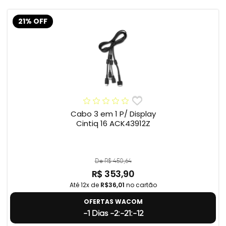
21% OFF
Cabo 3 em 1 P/ Display
Cintiq 16 ACK43912Z
De R$ 450,64
R$ 353,90
Até 12x de
R$36,01
no cartão
OFERTAS WACOM
-1 Dias -2:-21:-12