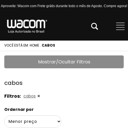
Aproveite: Wacom com Frete grátis durante todo o mês de Agosto. Compre agora!
VOCÊ ESTÁ EM:
HOME
.
CABOS
Mostrar/Ocultar Filtros
cabos
Filtros:
cabos
Ordernar por