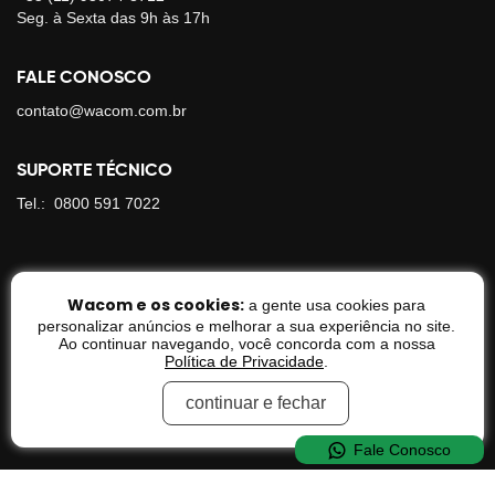
Seg. à Sexta das 9h às 17h
FALE CONOSCO
contato@wacom.com.br
SUPORTE TÉCNICO
Tel.:
0800 591 7022
CATEGORIAS
Wacom e os cookies:
a gente usa cookies para
DISPLAYS INTERATIVOS
personalizar anúncios e melhorar a sua experiência no site.
Ao continuar navegando, você concorda com a nossa
Política de Privacidade
.
MESAS DIGITALIZADORAS
ACESSÓRIOS
continuar e fechar
WACOM+
Fale Conosco
BLOG OFICIAL