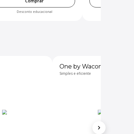
Comprar
Comp
Desconto educacional
Exclusivo e
One by Wacom
Simples e eficiente
chevron_right