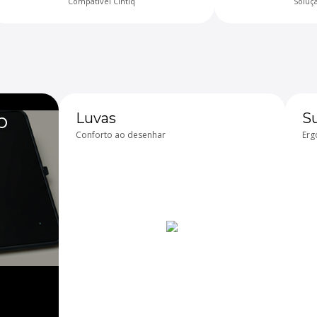
Compatível Cintiq
Soluç
p
Luvas
Su
Conforto ao desenhar
Erg