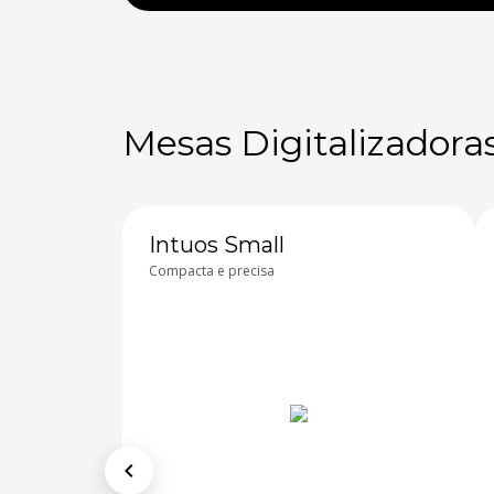
Mesas Digitalizadora
Intuos Small
Compacta e precisa
chevron_left