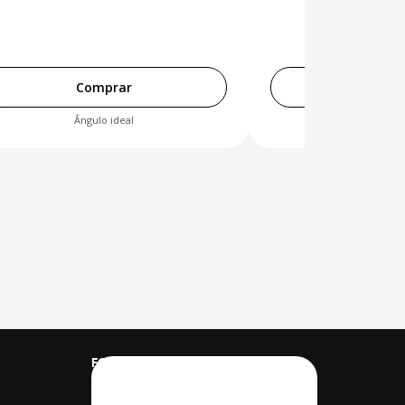
Comprar
Comp
Ângulo ideal
Transporte
FORMAS DE PAGAMENTO