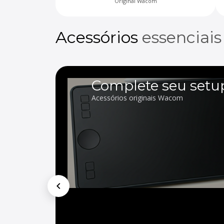
Original Wacom
Acessórios
essenciais
Complete seu setu
Acessórios originais Wacom
chevron_left