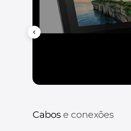
chevron_left
Cabos
e conexões