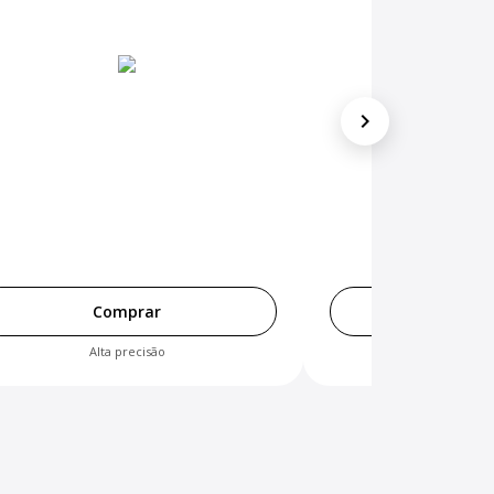
chevron_right
Comprar
Comp
Alta precisão
Preço ace