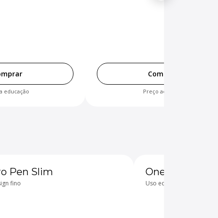
omprar
Comprar
a educação
Preço acessível
ro Pen Slim
One Pen
ign fino
Uso educacional