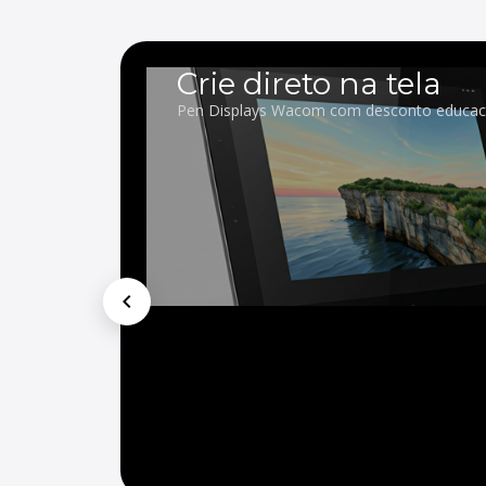
Crie direto na tela
Pen Displays Wacom com desconto educac
chevron_left