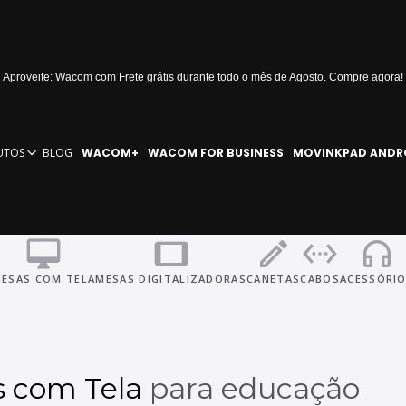
Aproveite: Wacom com Frete grátis durante todo o mês de Agosto. Compre agora!
Edu
UTOS
BLOG
WACOM+
WACOM FOR BUSINESS
MOVINKPAD ANDR
desktop_mac
tablet
edit
settings_ethernet
headphones
ESAS COM TELA
MESAS DIGITALIZADORAS
CANETAS
CABOS
ACESSÓRI
s com Tela
para educação