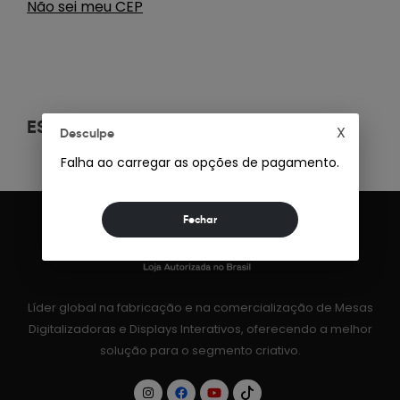
Não sei meu CEP
ESPECIFICAÇÕES
+
X
Desculpe
Falha ao carregar as opções de pagamento.
Líder global na fabricação e na comercialização de Mesas
Digitalizadoras e Displays Interativos, oferecendo a melhor
solução para o segmento criativo.