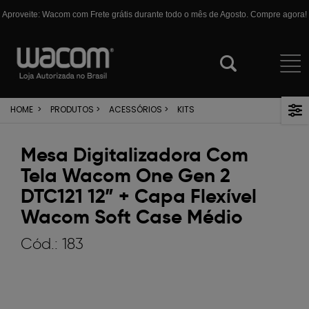
Aproveite: Wacom com Frete grátis durante todo o mês de Agosto. Compre agora!
HOME
>
PRODUTOS
>
ACESSÓRIOS
>
KITS
Mesa Digitalizadora Com
Tela Wacom One Gen 2
DTC121 12” + Capa Flexível
Wacom Soft Case Médio
Cód.:
183