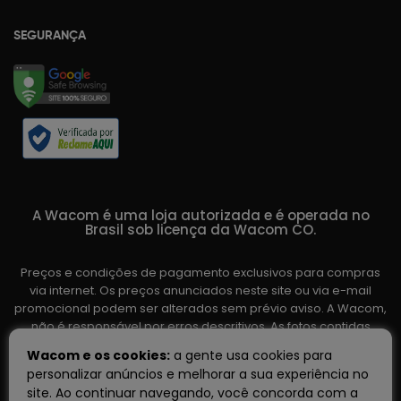
SEGURANÇA
A Wacom é uma loja autorizada e é operada no
Brasil sob licença da Wacom CO.
Preços e condições de pagamento exclusivos para compras
via internet. Os preços anunciados neste site ou via e-mail
promocional podem ser alterados sem prévio aviso. A Wacom,
não é responsável por erros descritivos. As fotos contidas
nesta página são meramente ilustrativas do produto e podem
Wacom e os cookies:
a gente usa cookies para
variar de acordo com o fornecedor/lote do fabricante. Ofertas
personalizar anúncios e melhorar a sua experiência no
válidas até o término de nossos estoques. Vendas sujeitas à
site. Ao continuar navegando, você concorda com a
análise e confirmação de dados.