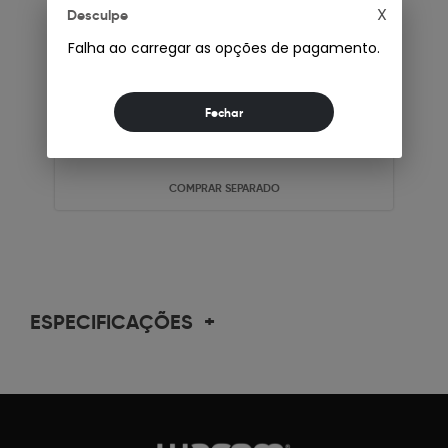
Transporte P/ Mesas e
X
Desculpe
Displays One, ACK54900Z
Falha ao carregar as opções de pagamento.
De R$ 401,41
R$315,90
Até 12x de
R$32,15
no cartão
Ou
R$ 315,9
à vista
COMPRAR SEPARADO
ESPECIFICAÇÕES
+