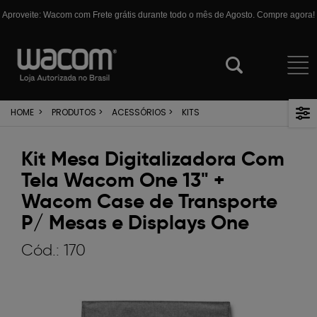
Aproveite: Wacom com Frete grátis durante todo o mês de Agosto. Compre agora!
HOME
>
PRODUTOS
>
ACESSÓRIOS
>
KITS
Kit Mesa Digitalizadora Com
Tela Wacom One 13" +
Wacom Case de Transporte
P/ Mesas e Displays One
Cód.:
170