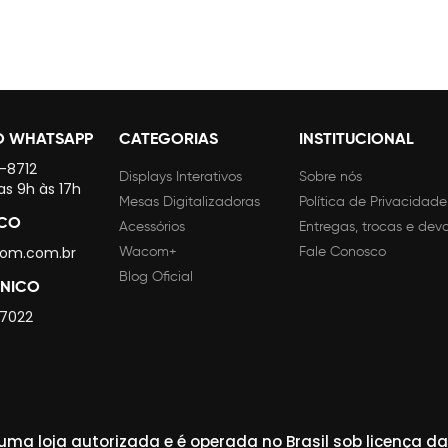
O WHATSAPP
CATEGORIAS
INSTITUCIONAL
4-8712
Displays Interativos
Sobre nós
as 9h às 17h
Mesas Digitalizadoras
Política de Privacidade
SCO
Acessórios
Entregas, trocas e dev
om.com.br
Wacom+
Fale Conosco
Blog Oficial
CNICO
 7022
ma loja autorizada e é operada no Brasil sob licença 