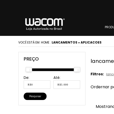
PROD
VOCÊ ESTÁ EM:
HOME
.
LANCAMENTOS » APLICACOES
PREÇO
lancamen
Filtros:
lanc
De:
Até:
Ordernar p
Pesquisar
Mostrand