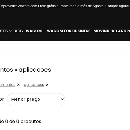
Aproveite: Wacom com Frete grátis durante todo o mês de Agosto. Compre agora!
UTOS
BLOG
WACOM+
WACOM FOR BUSINESS
MOVINKPAD ANDR
tos » aplicacoes
amentos
aplicacoes
or
o 0 de 0 produtos