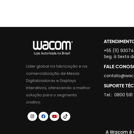
ATENDIMENT
+55 (11) 9307
Seg. à Sexta d
Líder global na fabricação e na
FALE CONO
comercialização de Mesas
contato@wac
Digitalizadoras e Displays
SUPORTE TÉ
Interativos, oferecendo a melhor
Tel.:
0800 591
solução para o segmento
criativo.
A Wacom é u