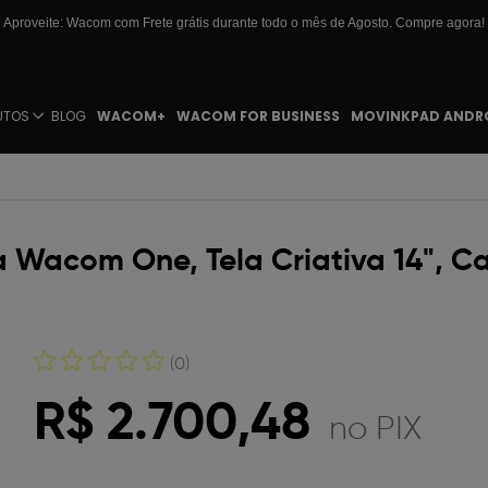
Aproveite: Wacom com Frete grátis durante todo o mês de Agosto. Compre agora!
UTOS
BLOG
WACOM+
WACOM FOR BUSINESS
MOVINKPAD ANDR
a Wacom One, Tela Criativa 14", C
(0)
R$ 2.700,48
no PIX