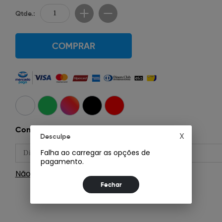
Qtde.:
COMPRAR
Consultar Frete:
X
Desculpe
Falha ao carregar as opções de
pagamento.
Não sei meu CEP