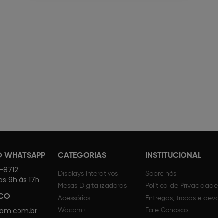
O WHATSAPP
CATEGORIAS
INSTITUCIONAL
4-8712
Displays Interativos
Sobre nós
as 9h às 17h
Mesas Digitalizadoras
Política de Privacidade
SCO
Acessórios
Entregas, trocas e dev
om.com.br
Wacom+
Fale Conosco