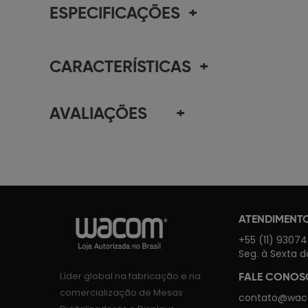
ESPECIFICAÇÕES
+
CARACTERÍSTICAS
+
AVALIAÇÕES
+
ATENDIMENT
+55 (11) 9307
Seg. à Sexta d
Líder global na fabricação e na
FALE CONO
comercialização de Mesas
contato@wac