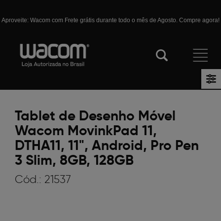
Aproveite: Wacom com Frete grátis durante todo o mês de Agosto. Compre agora!
HOME
>
PRODUTOS
>
DISPLAYS INTERATIVOS
>
MOVINK
Tablet de Desenho Móvel
Wacom MovinkPad 11,
DTHA11, 11", Android, Pro Pen
3 Slim, 8GB, 128GB
Cód.:
21537