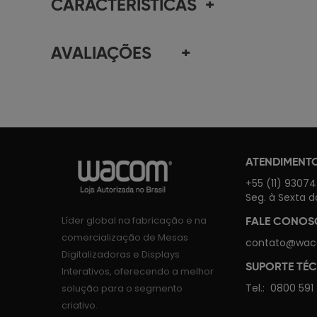
CARACTERÍSTICAS
+
AVALIAÇÕES
+
ATENDIMENT
+55 (11) 9307
Seg. à Sexta d
Líder global na fabricação e na
FALE CONO
comercialização de Mesas
contato@wac
Digitalizadoras e Displays
SUPORTE TÉ
Interativos, oferecendo a melhor
Tel.:
0800 591
solução para o segmento
criativo.