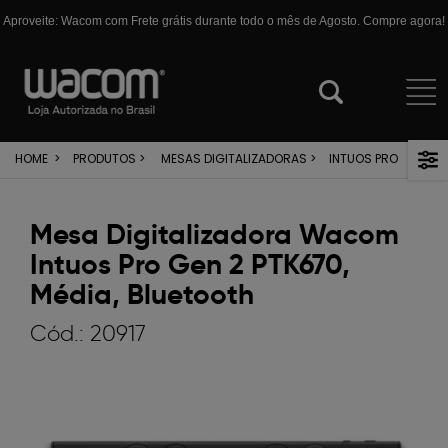
Aproveite: Wacom com Frete grátis durante todo o mês de Agosto. Compre agora!
HOME
>
PRODUTOS
>
MESAS DIGITALIZADORAS
>
INTUOS PRO
Mesa Digitalizadora Wacom
Intuos Pro Gen 2 PTK670,
Média, Bluetooth
Cód.:
20917