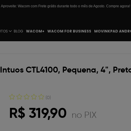
Aproveite: Wacom com Frete grátis durante todo o mês de Agosto. Compre agora!
UTOS
BLOG
WACOM+
WACOM FOR BUSINESS
MOVINKPAD ANDR
ntuos CTL4100, Pequena, 4", Pret
(0)
R$ 319,90
no PIX