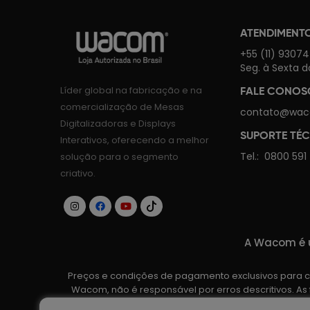
ATENDIMENT
+55 (11) 9307
Seg. à Sexta d
Líder global na fabricação e na
FALE CONO
comercialização de Mesas
contato@wac
Digitalizadoras e Displays
SUPORTE TÉ
Interativos, oferecendo a melhor
Tel.:
0800 591
solução para o segmento
criativo.
A Wacom é u
Preços e condições de pagamento exclusivos para co
Wacom, não é responsável por erros descritivos. As
fabricante. Ofertas vá