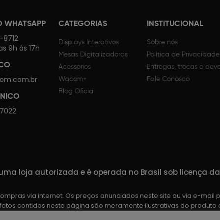
O WHATSAPP
CATEGORIAS
INSTITUCIONAL
4-8712
Displays Interativos
Sobre nós
as 9h às 17h
Mesas Digitalizadoras
Política de Privacidade
SCO
Acessórios
Entregas, trocas e dev
om.com.br
Wacom+
Fale Conosco
Blog Oficial
CNICO
 7022
ma loja autorizada e é operada no Brasil sob licença 
mpras via internet. Os preços anunciados neste site ou via e-mail 
 fotos contidas nesta página são meramente ilustrativas do produt
lidas até o término de nossos estoques. Vendas sujeitas à análise 