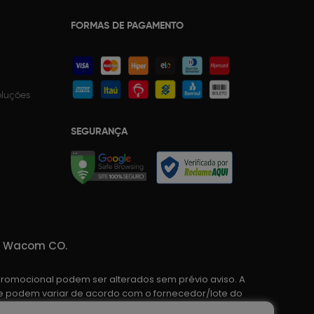
FORMAS DE PAGAMENTO
oluções
SEGURANÇA
da Wacom CO.
promocional podem ser alterados sem prévio aviso. A
o e podem variar de acordo com o fornecedor/lote do
e confirmação de dados.