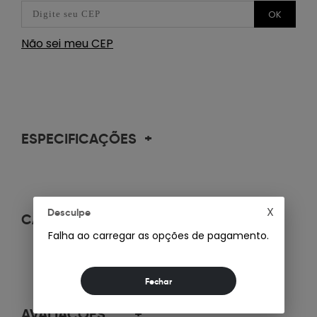
OK
Não sei meu CEP
ESPECIFICAÇÕES
+
X
Desculpe
CARACTERÍSTICAS
+
Falha ao carregar as opções de pagamento.
AVALIAÇÕES
+