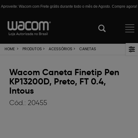
Aproveite: Wacom com Frete grátis durante todo o mês de Agosto. Compre agora!
HOME
>
PRODUTOS
>
ACESSÓRIOS
>
CANETAS
Wacom Caneta Finetip Pen
KP13200D, Preto, FT 0.4,
Intous
Cód.:
20455