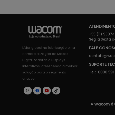
ATENDIMENT
+55 (11) 9307
Seg. à Sexta d
Líder global na fabricação e na
FALE CONO
comercialização de Mesas
contato@wac
Digitalizadoras e Displays
SUPORTE TÉ
Interativos, oferecendo a melhor
Tel.:
0800 591
solução para o segmento
criativo.
A Wacom é u