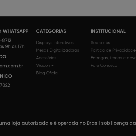
O WHATSAPP
CATEGORIAS
INSTITUCIONAL
4-8712
Displays Interativos
Sobre nós
as 9h às 17h
Mesas Digitalizadoras
Política de Privacidade
SCO
Acessórios
Entregas, trocas e dev
om.com.br
Wacom+
Fale Conosco
Blog Oficial
CNICO
 7022
ma loja autorizada e é operada no Brasil sob licença 