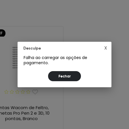
FF
X
Desculpe
Falha ao carregar as opções de
pagamento.
ntas Wacom de Feltro,
etas Pro Pen 2 e 3D, 10
pontas, Branco