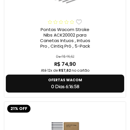
Pontas Wacom Stroke
Nibs ACK20002 para
Canetas Intuos , Intuos
Pro , Cintiq Pró , 5-Pack
De R$ 95,52
R$ 74,90
Até 12x de
R$7,62
no cartão
OFERTAS WACOM
0 Dias 6:16:57
21% OFF