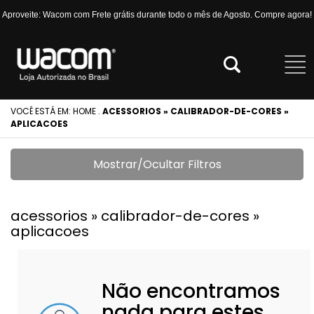
Aproveite: Wacom com Frete grátis durante todo o mês de Agosto. Compre agora!
VOCÊ ESTÁ EM:
HOME
.
ACESSORIOS » CALIBRADOR-DE-CORES »
APLICACOES
Mostrar/Ocultar Filtros
acessorios » calibrador-de-cores »
aplicacoes
Não encontramos
nada para estes