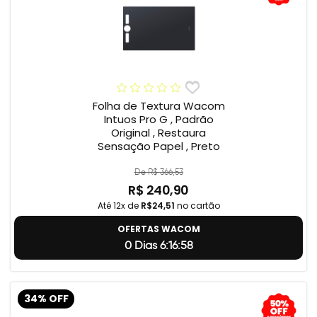
Folha de Textura Wacom
Intuos Pro G , Padrão
Original , Restaura
Sensação Papel , Preto
De R$ 366,53
R$ 240,90
Até 12x de
R$24,51
no cartão
OFERTAS WACOM
0 Dias 6:16:57
34% OFF