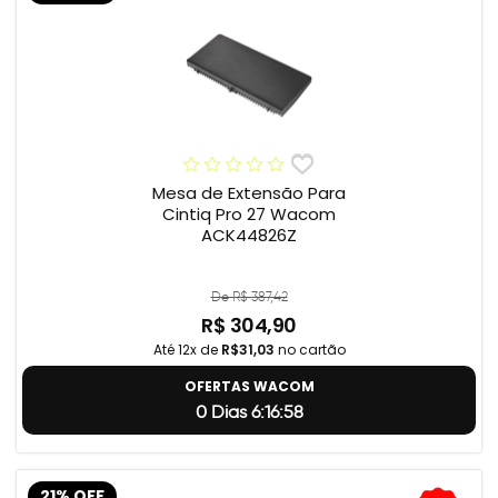
Mesa de Extensão Para
Cintiq Pro 27 Wacom
ACK44826Z
De R$ 387,42
R$ 304,90
Até 12x de
R$31,03
no cartão
OFERTAS WACOM
0 Dias 6:16:57
21% OFF