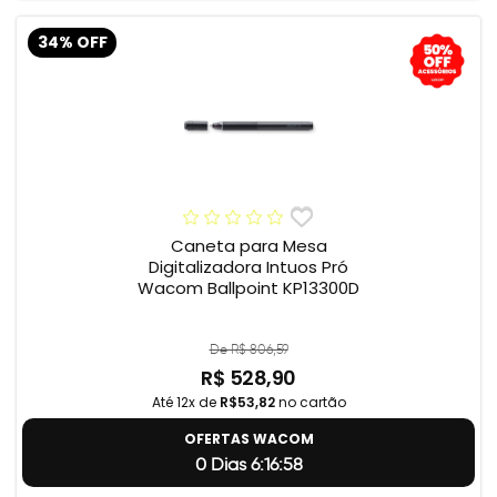
34% OFF
Caneta para Mesa
Digitalizadora Intuos Pró
Wacom Ballpoint KP13300D
De R$ 806,59
R$ 528,90
Até 12x de
R$53,82
no cartão
OFERTAS WACOM
0 Dias 6:16:57