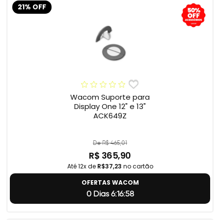
21% OFF
Wacom Suporte para
Display One 12" e 13"
ACK649Z
De R$ 465,01
R$ 365,90
Até 12x de
R$37,23
no cartão
OFERTAS WACOM
0 Dias 6:16:57