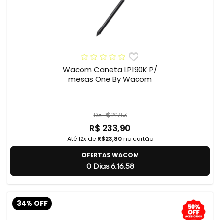
Wacom Caneta LP190K P/
mesas One By Wacom
De R$ 297,53
R$ 233,90
Até 12x de
R$23,80
no cartão
OFERTAS WACOM
0 Dias 6:16:57
34% OFF