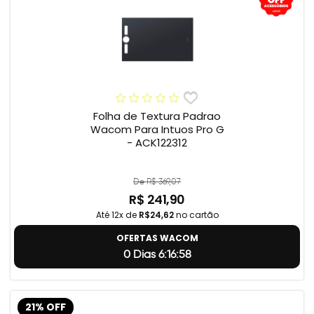
Folha de Textura Padrao
Wacom Para Intuos Pro G
- ACK122312
De R$ 369,07
R$ 241,90
Até 12x de
R$24,62
no cartão
OFERTAS WACOM
0 Dias 6:16:57
21% OFF