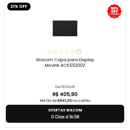
21% OFF
Wacom Capa para Display
Movink ACK55200Z
De R$ 516,28
R$ 405,90
Até 12x de
R$41,30
no cartão
OFERTAS WACOM
0 Dias 6:16:57