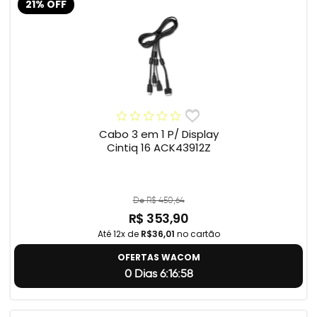
21% OFF
Cabo 3 em 1 P/ Display
Cintiq 16 ACK43912Z
De R$ 450,64
R$ 353,90
Até 12x de
R$36,01
no cartão
OFERTAS WACOM
0 Dias 6:16:57