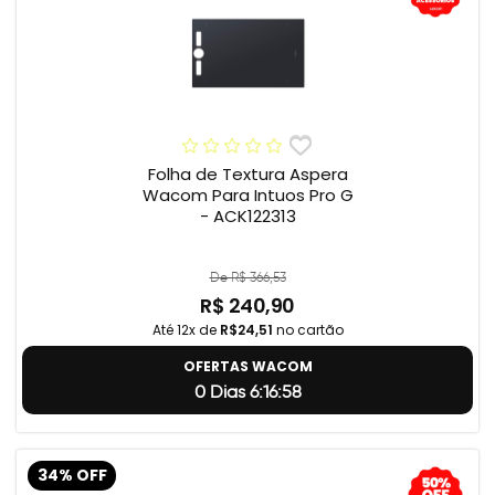
Folha de Textura Aspera
Wacom Para Intuos Pro G
- ACK122313
De R$ 366,53
R$ 240,90
Até 12x de
R$24,51
no cartão
OFERTAS WACOM
0 Dias 6:16:57
34% OFF