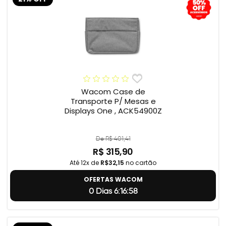
Wacom Case de
Transporte P/ Mesas e
Displays One , ACK54900Z
De R$ 401,41
R$ 315,90
Até 12x de
R$32,15
no cartão
OFERTAS WACOM
0 Dias 6:16:57