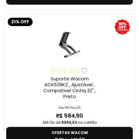
21% OFF
Suporte Wacom
ACK639KZ , Ajustável ,
Compatível Cintiq 22" ,
Preto
De R$ 744,33
R$ 584,90
Até 12x de
R$59,52
no cartão
OFERTAS WACOM