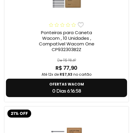
Ponteiras para Caneta
Wacom , 10 Unidades ,
Compatível Wacom One
CP932303B2Z
De R$ 98,69
R$ 77,90
Até 12x de
R$7,93
no cartão
OFERTAS WACOM
0 Dias 6:16:57
21% OFF