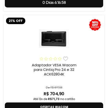
0 Dias 6:16:57
21% OFF
Adaptador VESA Wacom
para Cintiq Pro 24 e 32
ACK62804K
De R$ 897,58
R$ 704,90
Até 12x de
R$71,73
no cartão
OFERTAS WACOM