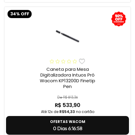
34% OFF
Caneta para Mesa
Digitalizadora Intuos Pró
Wacom KP13200D Finetip
Pen
De R$ 813,36
R$ 533,90
Até 12x de
R$54,33
no cartão
OFERTAS WACOM
0 Dias 6:16:57