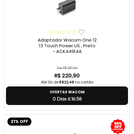
Adaptador Wacom One 12
13 Touch Power US , Preto
- ACK44914A
De R$ 281,46
R$ 220,90
Até 12x de
R$22,48
no cartão
OFERTAS WACOM
0 Dias 6:16:57
21% OFF