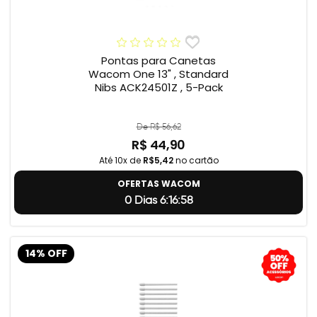
Pontas para Canetas
Wacom One 13" , Standard
Nibs ACK24501Z , 5-Pack
De R$ 56,62
R$ 44,90
Até 10x de
R$5,42
no cartão
OFERTAS WACOM
0 Dias 6:16:57
14% OFF