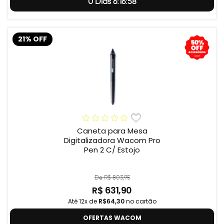
0 Dias 6:16:57
21% OFF
Caneta para Mesa
Digitalizadora Wacom Pro
Pen 2 C/ Estojo
De R$ 803,95
R$ 631,90
Até 12x de
R$64,30
no cartão
OFERTAS WACOM