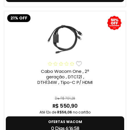
21% OFF
Cabo Wacom One , 2ª
geração , DTC121 ,
DTH134W , Tipo-C P/ HDMI
De R$ 701,28
R$ 550,90
Até 12x de
R$56,06
no cartão
OFERTAS WACOM
0 Dias 6:16:57