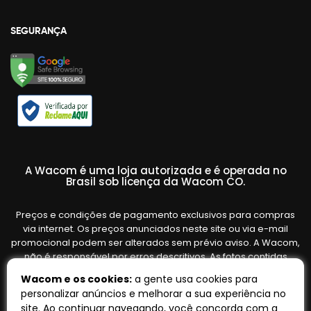
SEGURANÇA
A Wacom é uma loja autorizada e é operada no
Brasil sob licença da Wacom CO.
Preços e condições de pagamento exclusivos para compras
via internet. Os preços anunciados neste site ou via e-mail
promocional podem ser alterados sem prévio aviso. A Wacom,
não é responsável por erros descritivos. As fotos contidas
nesta página são meramente ilustrativas do produto e podem
Wacom e os cookies:
a gente usa cookies para
variar de acordo com o fornecedor/lote do fabricante. Ofertas
personalizar anúncios e melhorar a sua experiência no
válidas até o término de nossos estoques. Vendas sujeitas à
site. Ao continuar navegando, você concorda com a