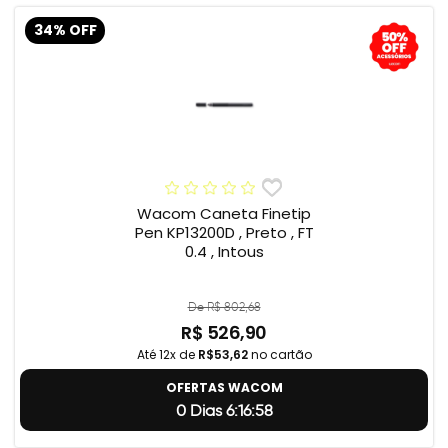
34% OFF
Wacom Caneta Finetip
Pen KP13200D , Preto , FT
0.4 , Intous
De R$ 802,68
R$ 526,90
Até 12x de
R$53,62
no cartão
OFERTAS WACOM
0 Dias 6:16:57