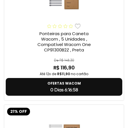
Ponteiras para Caneta
Wacom , 5 Unidades ,
Compatível Wacom One
CP91300B2Z , Preta
De R$ 148,30
R$ 116,90
Até 12x de
R$11,90
no cartão
OFERTAS WACOM
0 Dias 6:16:57
21% OFF