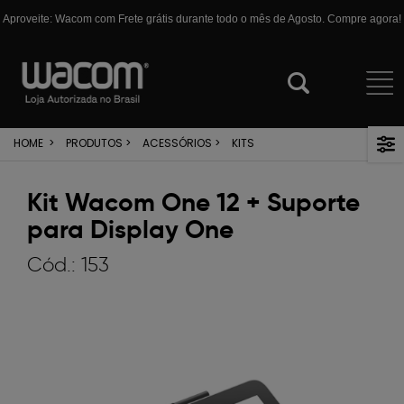
Aproveite: Wacom com Frete grátis durante todo o mês de Agosto. Compre agora!
HOME
>
PRODUTOS
>
ACESSÓRIOS
>
KITS
Kit Wacom One 12 + Suporte
para Display One
Cód.:
153