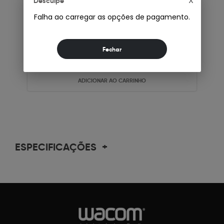
X
Desculpe
Falha ao carregar as opções de pagamento.
R$465,01
Até 12x de
R$47,32
no cartão
Ou
R$ 465,01
à vista
COMPRAR
ADICIONAR AO CARRINHO
ESPECIFICAÇÕES
+