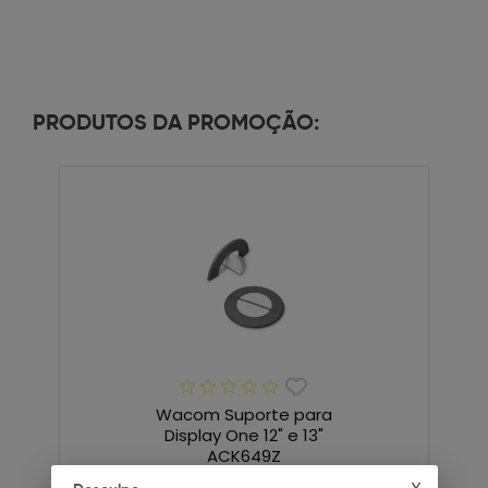
PRODUTOS DA PROMOÇÃO:
Wacom Suporte para
Display One 12" e 13"
ACK649Z