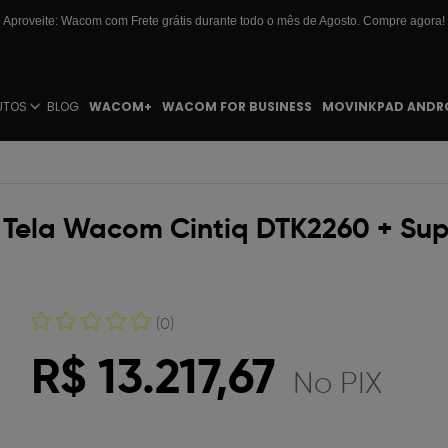
Aproveite: Wacom com Frete grátis durante todo o mês de Agosto. Compre agora!
UTOS
BLOG
WACOM+
WACOM FOR BUSINESS
MOVINKPAD ANDR
m Tela Wacom Cintiq DTK2260 + S
(0)
R$ 13.217,67
No PIX