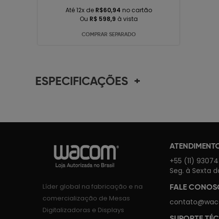
Até 12x de
R$60,94
no cartão
Ou
R$ 598,9
à vista
COMPRAR SEPARADO
ESPECIFICAÇÕES
+
ATENDIMENT
+55 (11) 9307
Seg. à Sexta d
Líder global na fabricação e na
FALE CONO
comercialização de Mesas
contato@wac
Digitalizadoras e Displays
SUPORTE TÉ