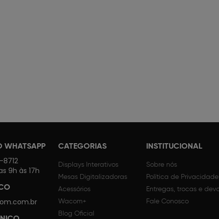
O WHATSAPP
CATEGORIAS
INSTITUCIONAL
4-8712
Displays Interativos
Sobre nós
as 9h às 17h
Mesas Digitalizadoras
Política de Privacidade
SCO
Acessórios
Entregas, trocas e dev
om.com.br
Wacom+
Fale Conosco
Blog Oficial
CNICO