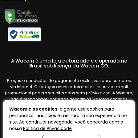
A Wacom é uma loja autorizada e é operada no
Brasil sob licença da Wacom CO.
Preços e condições de pagamento exclusivos para compras
via internet. Os preços anunciados neste site ou via e-mail
promocional podem ser alterados sem prévio aviso. A Wacom,
não é responsável por erros descritivos. As fotos contidas
nesta página são meramente ilustrativas do produto e podem
Wacom e os cookies:
a gente usa cookies para
variar de acordo com o fornecedor/lote do fabricante. Ofertas
personalizar anúncios e melhorar a sua experiência no
válidas até o término de nossos estoques. Vendas sujeitas à
site. Ao continuar navegando, você concorda com a
análise e confirmação de dados.
nossa
Política de Privacidade
.