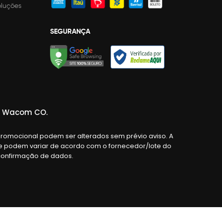
oluções
SEGURANÇA
da Wacom CO.
promocional podem ser alterados sem prévio aviso. A
o e podem variar de acordo com o fornecedor/lote do
e confirmação de dados.