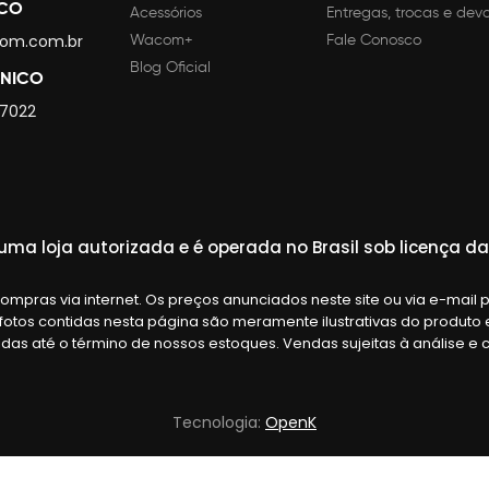
SCO
Acessórios
Entregas, trocas e dev
om.com.br
Wacom+
Fale Conosco
Blog Oficial
CNICO
 7022
ma loja autorizada e é operada no Brasil sob licença 
mpras via internet. Os preços anunciados neste site ou via e-mail 
 fotos contidas nesta página são meramente ilustrativas do produt
lidas até o término de nossos estoques. Vendas sujeitas à análise 
Tecnologia:
OpenK