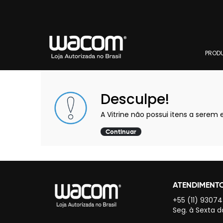
PROD
Desculpe!
A Vitrine não possui itens a serem e
Continuar
ATENDIMENT
+55 (11) 9307
Seg. à Sexta d