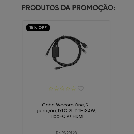
PRODUTOS DA PROMOÇÃO:
19% OFF
Cabo Wacom One, 2ª
geração, DTC121, DTH134W,
Tipo-C P/ HDMI
De R$ 701,28