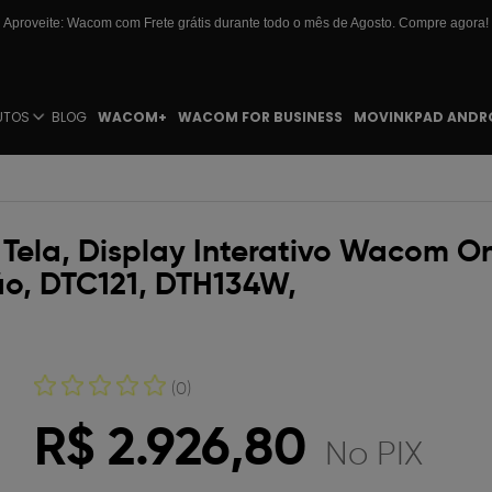
Aproveite: Wacom com Frete grátis durante todo o mês de Agosto. Compre agora!
UTOS
BLOG
WACOM+
WACOM FOR BUSINESS
MOVINKPAD ANDR
Tela, Display Interativo Wacom On
o, DTC121, DTH134W,
(0)
R$ 2.926,80
No PIX