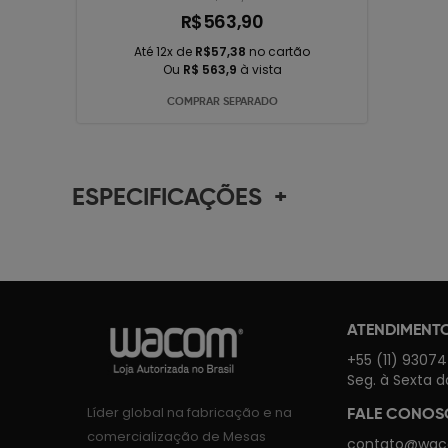
R$563,90
Até 12x de
R$57,38
no cartão
Ou
R$ 563,9
à vista
COMPRAR SEPARADO
ESPECIFICAÇÕES
+
ATENDIMENT
+55 (11) 9307
Seg. à Sexta d
Líder global na fabricação e na
FALE CONO
comercialização de Mesas
contato@wac