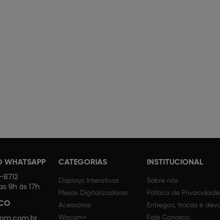
O WHATSAPP
CATEGORIAS
INSTITUCIONAL
4-8712
Displays Interativos
Sobre nós
as 9h às 17h
Mesas Digitalizadoras
Política de Privacidade
SCO
Acessórios
Entregas, trocas e dev
om.com.br
Wacom+
Fale Conosco