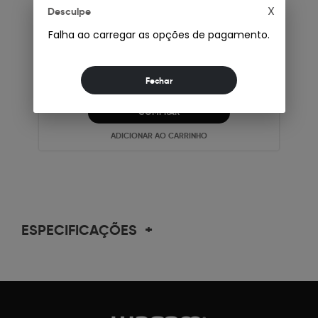
Tipo-C P/ HDMI
X
Desculpe
Falha ao carregar as opções de pagamento.
R$701,28
Até 12x de
R$71,36
no cartão
Ou
R$ 701,28
à vista
COMPRAR
ADICIONAR AO CARRINHO
ESPECIFICAÇÕES
+