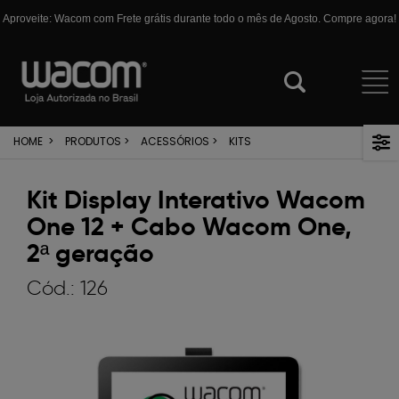
Aproveite: Wacom com Frete grátis durante todo o mês de Agosto. Compre agora!
HOME
>
PRODUTOS
>
ACESSÓRIOS
>
KITS
Kit Display Interativo Wacom
One 12 + Cabo Wacom One,
2ª geração
Cód.:
126